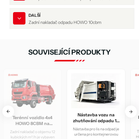
DALŠÍ
Zadní nakladač odpadu HOWO 10cbm
SOUVISEJÍCÍ PRODUKTY
Nástavba vozu na
HOWO těžký 20CBM
zhutňování odpadu 10
kamion na odpad
CBM
Nástavba pro lis na odpad je
Tento těžký popelářský vůz
určena pro kontejnerovou
Howo 6x4 s kompaktorem je