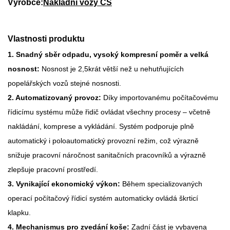
Výrobce:
Nákladní vozy CS
Vlastnosti produktu
1. Snadný sběr odpadu, vysoký kompresní poměr a velká
nosnost:
Nosnost je 2,5krát větší než u nehutňujících
popelářských vozů stejné nosnosti.
2. Automatizovaný provoz:
Díky importovanému počítačovému
řídicímu systému může řidič ovládat všechny procesy – včetně
nakládání, komprese a vykládání. Systém podporuje plně
automatický i poloautomatický provozní režim, což výrazně
snižuje pracovní náročnost sanitačních pracovníků a výrazně
zlepšuje pracovní prostředí.
3. Vynikající ekonomický výkon:
Během specializovaných
operací počítačový řídicí systém automaticky ovládá škrticí
klapku.
4. Mechanismus pro zvedání koše:
Zadní část je vybavena