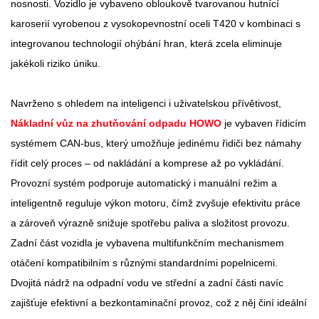
nosnosti. Vozidlo je vybaveno obloukově tvarovanou hutnící
karoserií vyrobenou z vysokopevnostní oceli T420 v kombinaci s
integrovanou technologií ohýbání hran, která zcela eliminuje
jakékoli riziko úniku.
Navrženo s ohledem na inteligenci i uživatelskou přívětivost,
Nákladní vůz na zhutňování odpadu HOWO
je vybaven řídicím
systémem CAN-bus, který umožňuje jedinému řidiči bez námahy
řídit celý proces – od nakládání a komprese až po vykládání.
Provozní systém podporuje automatický i manuální režim a
inteligentně reguluje výkon motoru, čímž zvyšuje efektivitu práce
a zároveň výrazně snižuje spotřebu paliva a složitost provozu.
Zadní část vozidla je vybavena multifunkčním mechanismem
otáčení kompatibilním s různými standardními popelnicemi.
Dvojitá nádrž na odpadní vodu ve střední a zadní části navíc
zajišťuje efektivní a bezkontaminační provoz, což z něj činí ideální