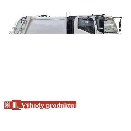
Ⅲ.
※
Výhody produktu: