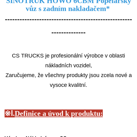
SINOTRUK HOWO 6CBM Popelářský
vůz s zadním nakladačem
*
----------------------------------------------------
--------------
CS TRUCKS je profesionální výrobce v oblasti
nákladních vozidel,
Zaručujeme, že všechny produkty jsou zcela nové a
vysoce kvalitní.
※
Ⅰ.
Definice a úvod k produktu: