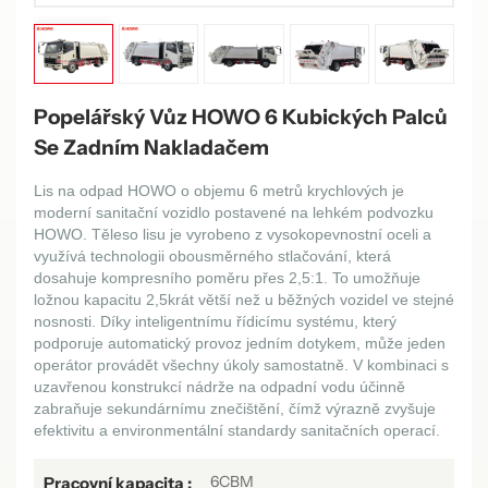
Popelářský Vůz HOWO 6 Kubických Palců
Se Zadním Nakladačem
Lis na odpad HOWO o objemu 6 metrů krychlových je
moderní sanitační vozidlo postavené na lehkém podvozku
HOWO. Těleso lisu je vyrobeno z vysokopevnostní oceli a
využívá technologii obousměrného stlačování, která
dosahuje kompresního poměru přes 2,5:1. To umožňuje
ložnou kapacitu 2,5krát větší než u běžných vozidel ve stejné
nosnosti. Díky inteligentnímu řídicímu systému, který
podporuje automatický provoz jedním dotykem, může jeden
operátor provádět všechny úkoly samostatně. V kombinaci s
uzavřenou konstrukcí nádrže na odpadní vodu účinně
zabraňuje sekundárnímu znečištění, čímž výrazně zvyšuje
efektivitu a environmentální standardy sanitačních operací.
6CBM
Pracovní kapacita :