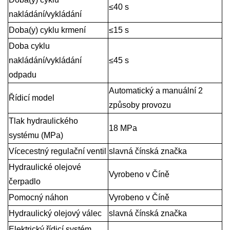
≤40 s
nakládání/vykládání
Doba(y) cyklu krmení
≤15 s
Doba cyklu
nakládání/vykládání
≤45 s
odpadu
Automatický a manuální 2
Řídicí model
způsoby provozu
Tlak hydraulického
18 MPa
systému (MPa)
Vícecestný regulační ventil
slavná čínská značka
Hydraulické olejové
Vyrobeno v Číně
čerpadlo
Pomocný náhon
Vyrobeno v Číně
Hydraulický olejový válec
slavná čínská značka
Elektrický řídicí systém