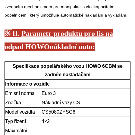
zvedacím mechanismem pro manipulaci s vícekapacitními
popelnicemi, který umožňuje automatické nakládání a vykládání.
※
II.
Parametr produktu pro lis na
odpad HOWO
nákladní auto
:
Specifikace popelářského vozu HOWO 6CBM se
zadním nakladačem
Informace o vozidle
Emisní norma
Euro 3
Značka
Nákladní vozy CS
Model vozidla
CS5080ZYSC6
Typ řízení
4×2
Maximální