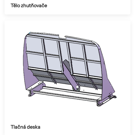
Tělo zhutňovače
Tlačná deska