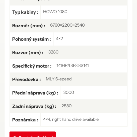
HOWO 1080
Typ kabiny :
6760×2200×2540
Rozměr (mm) :
4×2
Pohonný systém :
3280
Rozvor (mm) :
141HP/ISF3.8S141
Specifický motor :
MLY 6-speed
Převodovka :
3000
Přední náprava (kg) :
2580
Zadní náprava (kg) :
4×4, right hand drive available
Poznámka :