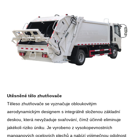
Utěsněné tělo zhutňovače
Těleso zhutňovače se vyznačuje obloukovitým
aerodynamickým designem s integrálně složenou základní
deskou, která nevyžaduje svařování, čímž účinně eliminuje
jakékoli riziko úniku. Je vyrobeno z vysokopevnostních
manganových ocelových plechů a nabízí výjimečnou odolnost