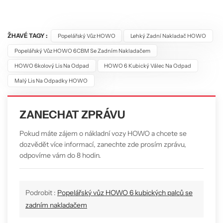
ŽHAVÉ TAGY :
Popelářský Vůz HOWO
Lehký Zadní Nakladač HOWO
Popelářský Vůz HOWO 6CBM Se Zadním Nakladačem
HOWO 6kolový Lis Na Odpad
HOWO 6 Kubický Válec Na Odpad
Malý Lis Na Odpadky HOWO
ZANECHAT ZPRÁVU
Pokud máte zájem o nákladní vozy HOWO a chcete se
dozvědět více informací, zanechte zde prosím zprávu,
odpovíme vám do 8 hodin.
Podrobit :
Popelářský vůz HOWO 6 kubických palců se
zadním nakladačem