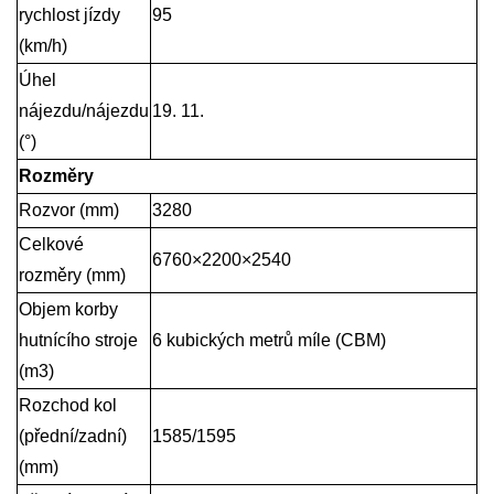
rychlost jízdy
95
(km/h)
Úhel
nájezdu/nájezdu
19. 11.
(
°
)
Rozměry
Rozvor (mm)
3280
Celkové
6760
×
2200
×
2540
rozměry (mm)
Objem korby
hutnícího stroje
6 kubických metrů míle (CBM)
(m3)
Rozchod kol
(přední/zadní)
1585/1595
(mm)