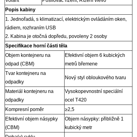
Volant
Posilovač řízení, Řízení vlevo
Popis kabiny
1. Jednořadá, s klimatizací, elektrickým ovládáním oken,
rádiem, rozhraním USB
2. Kabina je otočná dopředu, povoleny 2 osoby
Specifikace horní části těla
Objem kontejneru na
Efektivní objem 6 kubických
odpad (CBM)
metrů břemene
Tvar kontejneru na
Nový styl obloukového tvaru
odpadky
Materiál kontejneru na
Vysokopevnostní speciální
odpadky
ocel T420
Kompresní poměr
≥2,5
Efektivní objem násypky
Objem násypky: přibližně 1
(CBM)
kubický metr
Doba(y) cyklu