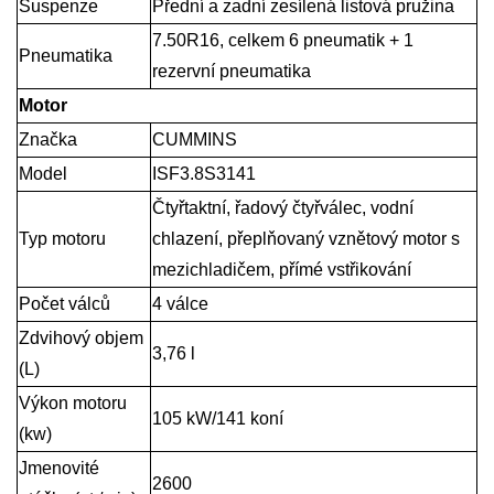
Suspenze
Přední a zadní zesílená listová pružina
7.50R16, celkem 6 pneumatik + 1
Pneumatika
rezervní pneumatika
Motor
Značka
CUMMINS
Model
ISF3.8S3141
Čtyřtaktní, řadový čtyřválec, vodní
Typ motoru
chlazení, přeplňovaný vznětový motor s
mezichladičem, přímé vstřikování
Počet válců
4 válce
Zdvihový objem
3,76 l
(L)
Výkon motoru
105 kW/141 koní
(kw)
Jmenovité
2600