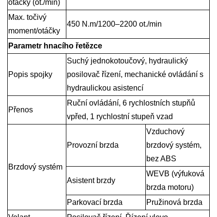
otáčky (ot./min)
Max. točivý
450 N.m/1200–2200 ot./min
moment/otáčky
Parametr hnacího řetězce
Suchý jednokotoučový, hydraulický
Popis spojky
posilovač řízení, mechanické ovládání s
hydraulickou asistencí
Ruční ovládání, 6 rychlostních stupňů
Přenos
vpřed, 1 rychlostní stupeň vzad
Vzduchový
Provozní brzda
brzdový systém,
bez ABS
Brzdový systém
WEVB (výfuková
Asistent brzdy
brzda motoru)
Parkovací brzda
Pružinová brzda