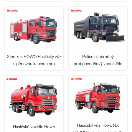
chemický závod
Sinotruk HOWO Hasičský vůz
Policejní obrněný
s pěnovou kabinou pro
protipovodňový vodní dělo
posádku
HOWO Truck
Hasičský vůz Howo NX
Hasičské vozidlo Howo