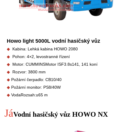
Howo light 5000L vodní hasičský vůz
◆
Kabina: Lehká kabina HOWO 2080
◆
Pohon: 4×2, levostranné řízení
◆
Motor: CUMMINS
Motor ISF3.8s141, 141 koní
◆
Rozvor: 3800 mm
◆
Požární čerpadlo: CB10/40
◆
Požární monitor: PS8/40W
◆
Voda
Rozsah:
≥65 m
Já
Vodní hasičský vůz HOWO NX