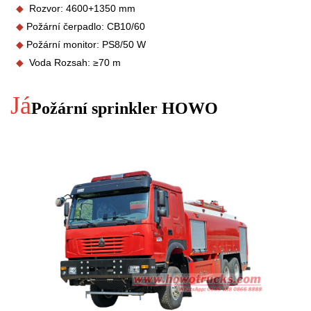
◆
Rozvor: 4600+1350 mm
◆
Požární čerpadlo: CB10/60
◆
Požární monitor: PS
8/50 W
◆
Voda
Rozsah:
≥70 m
Já
Požární sprinkler HOWO