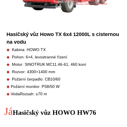
Hasičský vůz Howo TX 6x4 12000L s cisternou
na vodu
◆
Kabina: HOWO TX
◆
Pohon: 6×4, levostranné řízení
◆
Motor: SINOTRUK
MC11.46-61, 460 koní
◆
Rozvor: 4300+1400 mm
◆
Požární čerpadlo: CB10/60
◆
Požární monitor: PS
8/50 W
◆
Voda
Rozsah:
≥70 m
Já
Hasičský vůz HOWO HW76