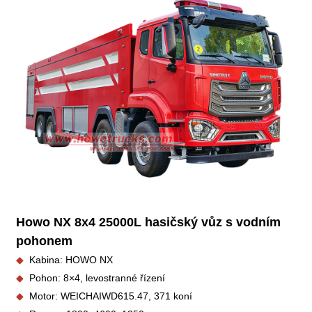
Howo NX 8x4 25000L hasičský vůz s vodním
pohonem
◆
Kabina: HOWO NX
◆
Pohon: 8×4, levostranné řízení
◆
Motor: WEICHAI
WD615.47, 371 koní