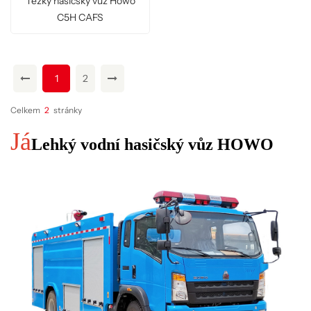
Těžký hasičský vůz Howo
C5H CAFS
1
2
Celkem
2
Stránky
Já
Lehký vodní hasičský vůz HOWO