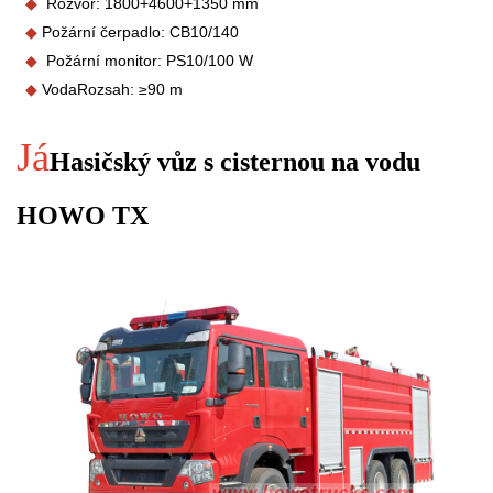
◆
Rozvor: 1800+4600+1350 mm
◆
Požární čerpadlo: CB10/140
◆
Požární monitor: PS
10/100 W
◆
Voda
Rozsah:
≥90 m
Já
Hasičský vůz s cisternou na vodu
HOWO TX