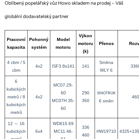
Oblíbený popelářský vůz Howo skladem na prodej – Váš
globální dodavatelský partner
Výkon
Pracovní
Pohonný
Model
motoru
Přenos
Rozv
kapacita
systém
motoru
(k)
4 cbm / 5
Směna
4x2
ISF3.8s141
141
336
cbm
WLY 6
6
MC07.29-
kubických
60
290
SINOTRUK
metrů / 8
4x2
460
MC07H.35-
350
6 směn
kubických
60
metrů
12 ～ 16
WD615.69
336
kubických
6x4
MC11.46-
HW19710
4325+135
460
metrů
61