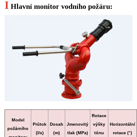
I
Hlavní monitor vodního požáru:
Rotace
Model
Průtok
Dosah
Jmenovitý
výšky
Horizontální
požárního
(l/s)
(m)
tlak (MPa)
tónu
rotace (°)
monitoru