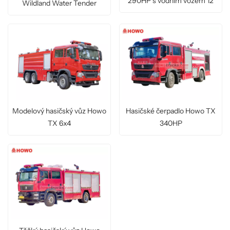
290HP s vodním vozem 12
Wildland Water Tender
000 litrů
Modelový hasičský vůz Howo
Hasičské čerpadlo Howo TX
TX 6x4
340HP