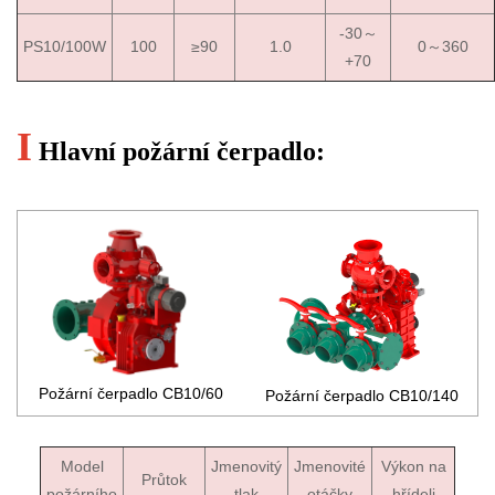
-30～
PS10/100W
100
≥90
1.0
0～360
+70
I
Hlavní požární čerpadlo:
Požární čerpadlo CB10/60
Požární čerpadlo CB10/140
Model
Jmenovitý
Jmenovité
Výkon na
Průtok
požárního
tlak
otáčky
hřídeli