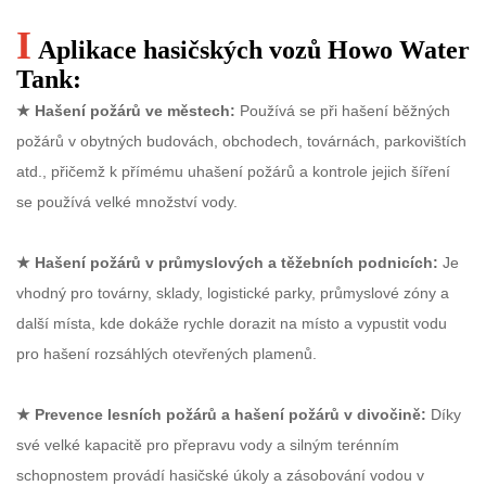
I
Aplikace hasičských vozů Howo Water
Tank:
★
Hašení požárů ve městech:
Používá se při hašení běžných
požárů v obytných budovách, obchodech, továrnách, parkovištích
atd., přičemž k přímému uhašení požárů a kontrole jejich šíření
se používá velké množství vody.
★
Hašení požárů v průmyslových a těžebních podnicích:
Je
vhodný pro továrny, sklady, logistické parky, průmyslové zóny a
další místa, kde dokáže rychle dorazit na místo a vypustit vodu
pro hašení rozsáhlých otevřených plamenů.
★
Prevence lesních požárů a hašení požárů v divočině:
Díky
své velké kapacitě pro přepravu vody a silným terénním
schopnostem provádí hasičské úkoly a zásobování vodou v