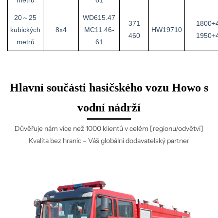
20～25
WD615.47
371
1800+
kubických
8x4
MC11.46-
HW19710
460
1950+
metrů
61
Hlavní součásti hasičského vozu Howo s
vodní nádrží
Důvěřuje nám více než 1000 klientů v celém [regionu/odvětví]
Kvalita bez hranic – Váš globální dodavatelský partner