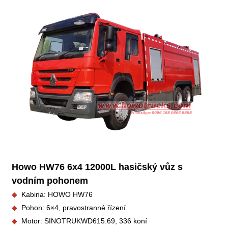
Howo HW76 6x4 12000L hasičský vůz s
vodním pohonem
◆
Kabina: HOWO HW76
◆
Pohon: 6×4, pravostranné řízení
◆
Motor: SINOTRUK
WD615.69, 336 koní