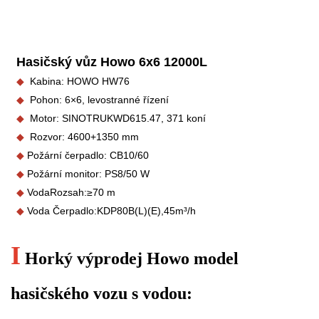
Hasičský vůz Howo 6x6 12000L
◆
Kabina: HOWO HW76
◆
Pohon: 6×6, levostranné řízení
◆
Motor: SINOTRUK
WD615.47, 371 koní
◆
Rozvor: 4600+1350 mm
◆
Požární čerpadlo: CB10/60
◆
Požární monitor: PS
8/50 W
◆
Voda
Rozsah:
≥70 m
◆
Voda
Čerpadlo:
KDP80B(L)(E),
45
m³
/h
I
Horký výprodej Howo model
hasičského vozu s vodou: