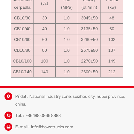
(l/s)
čerpadla
(MPa)
(ot./min)
(kw)
CB10/30
30
1.0
3045±50
48
CB10/40
40
1.0
3135±50
60
CB10/60
60
1.0
3280±50
102
CB10/80
80
1.0
2575±50
137
CB10/100
100
1.0
2270±50
149
CB10/140
140
1.0
2600±50
212
Přidat : National industry zone, suizhou city, hubei province,
china.
Tel. :
+86 188 0866 8888
E-mail :
info@howotrucks.com