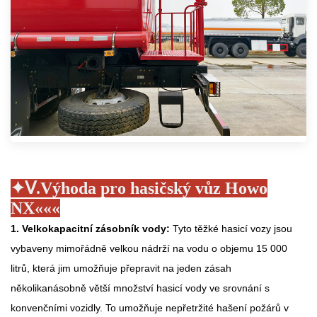
✦Ⅴ
.
Výhoda pro hasičský vůz Howo
NX
«
«
«
1. Velkokapacitní zásobník vody:
Tyto těžké hasicí vozy jsou
vybaveny mimořádně velkou nádrží na vodu o objemu 15 000
litrů, která jim umožňuje přepravit na jeden zásah
několikanásobně větší množství hasicí vody ve srovnání s
konvenčními vozidly. To umožňuje nepřetržité hašení požárů v