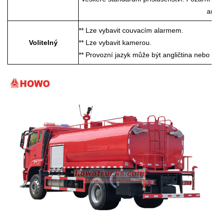
ang
** Lze vybavit couvacím alarmem.
Volitelný
** Lze vybavit kamerou.
** Provozní jazyk může být angličtina nebo ur