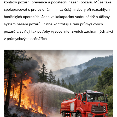
kontroly požární prevence a počáteční hašení požáru. Může také
spolupracovat s profesionálními hasičskými sbory při rozsáhlých
hasičských operacích. Jeho velkokapacitní vodní nádrž a účinný
systém hašení požárů účinně kontrolují šíření průmyslových
požárů a splňují tak potřeby vysoce intenzivních záchranných akcí
v průmyslových scénářích.