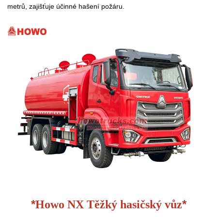
metrů, zajišťuje účinné hašení požáru.
*
*
Howo NX Těžký hasičský vůz