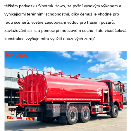
těžkém podvozku Sinotruk Howo, se pyšní vysokým výkonem a
vynikajícími terénními schopnostmi, díky čemuž je vhodné pro
řadu scénářů, včetně zásobování vodou pro hašení požárů,
zavlažování silnic a pomoci při nouzovém suchu. Tato víceúčelová
konstrukce zvyšuje míru využití nouzových zdrojů.