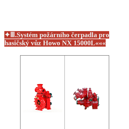
✦
Ⅲ.
Systém požárního čerpadla pro
hasičský vůz Howo NX 15000L
«
«
«