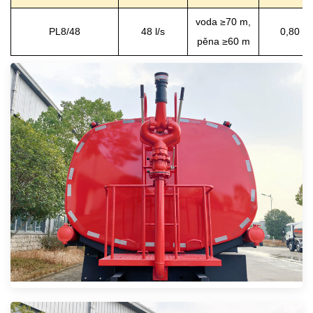
voda ≥70 m,
PL8/48
48 l/s
0,80 M
pěna ≥60 m