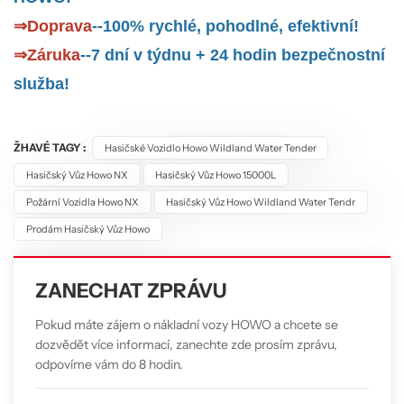
⇒
Doprava
--100% rychlé, pohodlné, efektivní!
⇒
Záruka
--7 dní v týdnu + 24 hodin bezpečnostní
služba!
ŽHAVÉ TAGY :
Hasičské Vozidlo Howo Wildland Water Tender
Hasičský Vůz Howo NX
Hasičský Vůz Howo 15000L
Požární Vozidla Howo NX
Hasičský Vůz Howo Wildland Water Tendr
Prodám Hasičský Vůz Howo
ZANECHAT ZPRÁVU
Pokud máte zájem o nákladní vozy HOWO a chcete se
dozvědět více informací, zanechte zde prosím zprávu,
odpovíme vám do 8 hodin.