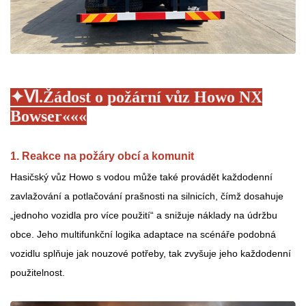
✦Ⅵ
.
Žádost o požární vůz Howo NX
Bowser
«
«
«
1. Reakce na požáry obcí a komunit
Hasičský vůz Howo s vodou může také provádět každodenní
zavlažování a potlačování prašnosti na silnicích, čímž dosahuje
„jednoho vozidla pro více použití“ a snižuje náklady na údržbu
obce. Jeho multifunkční logika adaptace na scénáře podobná
vozidlu splňuje jak nouzové potřeby, tak zvyšuje jeho každodenní
použitelnost.