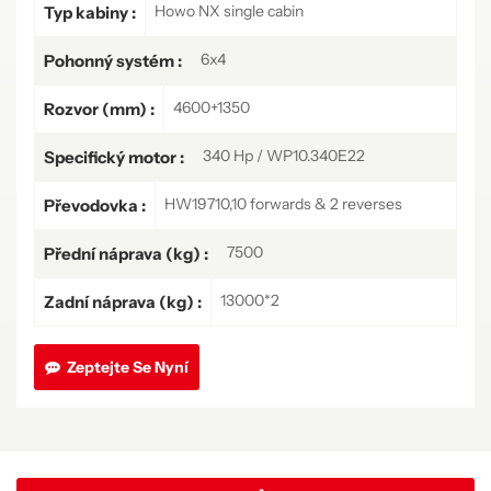
Howo NX single cabin
Typ kabiny :
6x4
Pohonný systém :
4600+1350
Rozvor (mm) :
340 Hp / WP10.340E22
Specifický motor :
HW19710,10 forwards & 2 reverses
Převodovka :
7500
Přední náprava (kg) :
13000*2
Zadní náprava (kg) :
Zeptejte Se Nyní