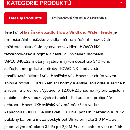
KATEGORIE PRODUKTŮ
Detaily Produktu
Případová Studie Zákazníka
Ten/Ta/To
Hasičské vozidlo Howo Wildland Water Tender
je
profesionální hasičské vozidlo určené k řešení nouzových
požárních situací. Je vybaveno vozidlem HOWO
NX
těžké
podvozek a pojme 3 cestující. Vybaven motorem
WP10.
34
0E
2
2 motory, výstupní výkon dosahuje
340 koní
,
splňující energetické potřeby HOWO
NX
f
hněv
vodní
postřikovač
nákladní vůz. Hasičský vůz Howo s vodním vozem
splňuje normu EURO
2
emisní normy a emise jsou čisté a šetrné k
životnímu prostředí. Vybaveno
12
.
00
R
20
pneumatiky pro zajištění
stabilní jízdy v nouzových situacích. Pokud jde o protipožární
ochranu, Howo
NX
Hasičský vůz má nádrž na vodu s
kapacitou
15
000 L. Je vybaven CB10/
6
0 požární čerpadlo a P
L32
palebný kanón a může poskytnout 36 l/s při tlaku 1,0 MPa
w
s
jmenovitým průtokem 32 l/s při 2,0 MPa a rozsahem více než
55