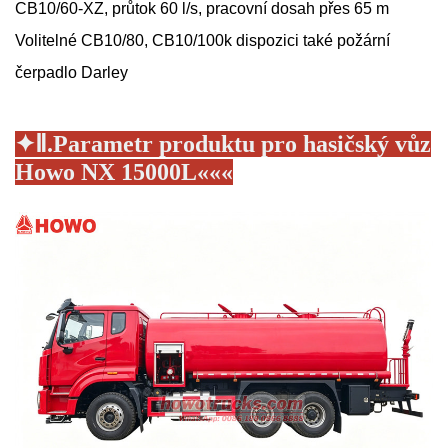
CB10/60-XZ, průtok 60 l/s, pracovní dosah přes 65 m
Volitelné CB10/80,
CB10/100
k dispozici také požární
čerpadlo Darley
✦
Ⅱ.
Parametr produktu pro hasičský vůz
Howo NX 15000L
«
«
«