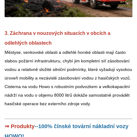
3. Záchrana v nouzových situacích v obcích a
odlehlých oblastech
Městyse, venkovské oblasti a odlehlé horské oblasti mají často
slabou požární infrastrukturu, chybí jim kompletní síť zásobování
vodou a relativně složité silniční podmínky, které vyžadují vysokou
úroveň mobility a nezávislé zásobování vodou z hasičských vozů.
Cisterna na vodu Howo s robustním podvozkem a velkokapacitní
nádrží na vodu o objemu 8000 litrů dokáže samostatně provádět
hasičské operace bez externího zdroje vody.
⇒ Produkty
--100% čínské tovární nákladní vozy
HOWO!