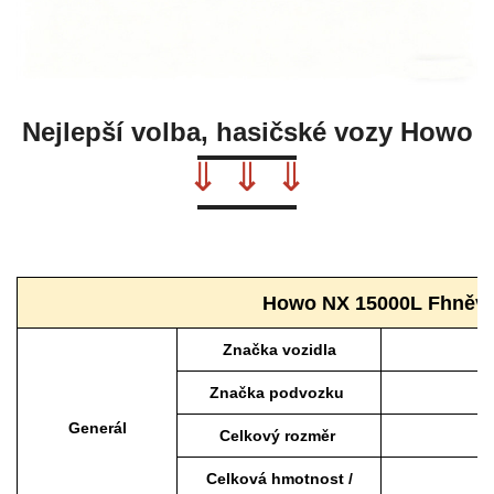
Nejlepší volba, hasičské vozy Howo
⇓ ⇓ ⇓
Howo
NX
15000L F
hněv
Značka vozidla
Značka podvozku
Generál
Celkový rozměr
Celková hmotnost /