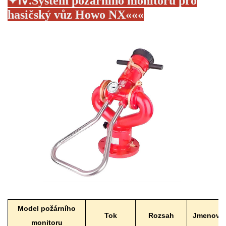
✦
Ⅳ.
Systém požárního monitoru pro
hasičský vůz Howo NX
«
«
«
Model požárního
Tok
Rozsah
Jmenovitý
monitoru