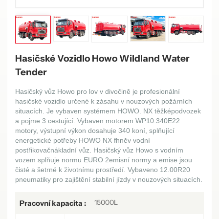
Hasičské Vozidlo Howo Wildland Water
Tender
Hasičský vůz Howo pro lov v divočině je profesionální
hasičské vozidlo určené k zásahu v nouzových požárních
situacích. Je vybaven systémem HOWO.
NX těžké
podvozek
a pojme 3 cestující. Vybaven motorem WP10.
34
0E
2
2
motory, výstupní výkon dosahuje
340 koní
, splňující
energetické potřeby HOWO
NX
f
hněv
vodní
postřikovač
nákladní vůz. Hasičský vůz Howo s vodním
vozem splňuje normu EURO
2
emisní normy a emise jsou
čisté a šetrné k životnímu prostředí. Vybaveno
12
.
00
R
20
pneumatiky pro zajištění stabilní jízdy v nouzových situacích.
15000L
Pracovní kapacita :