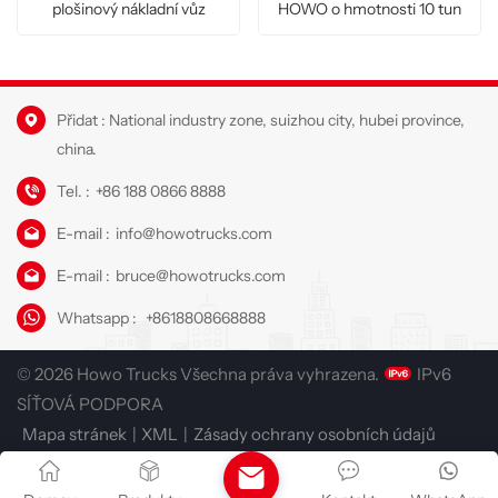
plošinový nákladní vůz
HOWO o hmotnosti 10 tun
Přidat : National industry zone, suizhou city, hubei province,
china.
Tel. :
+86 188 0866 8888
E-mail :
info@howotrucks.com
E-mail :
bruce@howotrucks.com
Whatsapp :
+8618808668888
© 2026 Howo Trucks Všechna práva vyhrazena.
IPv6
SÍŤOVÁ PODPORA
Mapa stránek
|
XML
|
Zásady ochrany osobních údajů