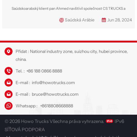
Saúdskoarabský klient pan Ahmed navštívil společnost CS TRUCKS a
zakoupil celkem 10 kusů sklápěčů Sinotruk HOWO 20 tun. Všechny vozy
Saúdská Arábie
Jun 28, 2024
budou dodány do Etiopie pro těžební projekt. Po dvou měsících výroby byly
všechny vozy dobře dokončeny s níže uvedenými detaily: Sklápěče HOWO
jsou postaveny na klasic...
Přidat : National industry zone, suizhou city, hubei province,
china.
Tel. :
+86 188 0866 8888
E-mail :
info@howotrucks.com
E-mail :
bruce@howotrucks.com
Whatsapp :
+8618808668888
© 2026 Howo Trucks Všechna práva vyhrazena.
IPv6
SÍŤOVÁ PODPORA