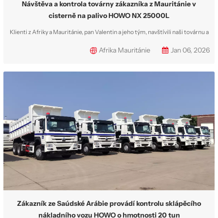
Návštěva a kontrola továrny zákazníka z Mauritánie v
cisterně na palivo HOWO NX 25000L
Klienti z Afriky a Mauritánie, pan Valentin a jeho tým, navštívili naši továrnu a
prohlédli si celkem 3 zakoupené jednotky cisternového vozu Sinotruk
Afrika Mauritánie
Jan 06, 2026
HOWO NX 25CBM. Všechny jednotky jsou 100% přizpůsobeny a budou
dodány do západní Afriky a Mauritánie pro těžební projekt. Dříve, 11.
listopadu 2025, p...
Zákazník ze Saúdské Arábie provádí kontrolu sklápěcího
nákladního vozu HOWO o hmotnosti 20 tun