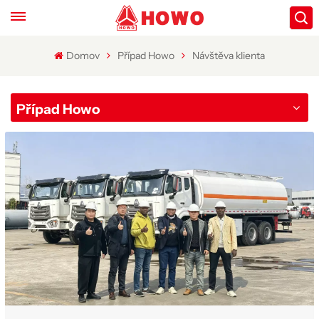
Domov
Případ Howo
Návštěva klienta
Případ Howo