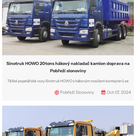
Sinotruk HOWO 20tons hákový nakladač kamion doprava na
Pobřeží slonoviny
Těžké popelářské vozy Sinotruk HOWO s hákovým nosičem kontejnerů se
vyvážejí do západoafrické země Pobřeží slonoviny. Pan Charles navštívil naši
Pobřeží Slonoviny
Oct 07, 2024
společnost CS TRUCKS 8. srpna 2024, prošel se po naší továrně a výrobní
lince, podrobně otestoval náš hákový nosič kontejnerů a nakonec se rozhodl
pro koup...