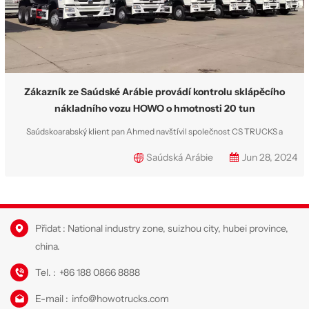
Zákazník ze Saúdské Arábie provádí kontrolu sklápěcího
nákladního vozu HOWO o hmotnosti 20 tun
Saúdskoarabský klient pan Ahmed navštívil společnost CS TRUCKS a
zakoupil celkem 10 kusů sklápěčů Sinotruk HOWO 20 tun. Všechny vozy
Saúdská Arábie
Jun 28, 2024
budou dodány do Etiopie pro těžební projekt. Po dvou měsících výroby byly
všechny vozy dobře dokončeny s níže uvedenými detaily: Sklápěče HOWO
jsou postaveny na klasic...
Přidat : National industry zone, suizhou city, hubei province,
china.
Tel. :
+86 188 0866 8888
E-mail :
info@howotrucks.com