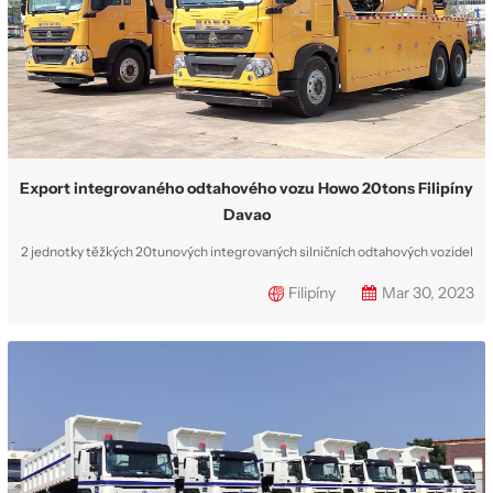
Export integrovaného odtahového vozu Howo 20tons Filipíny
Davao
2 jednotky těžkých 20tunových integrovaných silničních odtahových vozidel
Sinotruk HOWO byly vyváženy do filipínského města Davao. Vážený zákazník
Filipíny
Mar 30, 2023
pan Ronald navštívil naši společnost CS TRUCKS a zakoupil si rotační
odtahový vůz HOWO, který je postaven na klasickém podvozku nákladního
vozu HOWO 6x4...