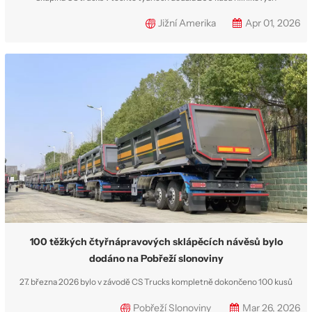
cisternových návěsů na přepravu ropy. Tyto dvounápravové... návěsy
Jižní Amerika
Apr 01, 2026
cisteren na palivo se používají speciálně k přepravě ropy po předání
jihoamerické národní plynárenské společnosti. Před touto objednávkou
mezinárodní tým CS trucks několi...
100 těžkých čtyřnápravových sklápěcích návěsů bylo
dodáno na Pobřeží slonoviny
27. března 2026 bylo v závodě CS Trucks kompletně dokončeno 100 kusů
čtyřnápravových sklápěcích návěsů. Tyto těžké sklápěcí návěsy Jsou
Pobřeží Slonoviny
Mar 26, 2026