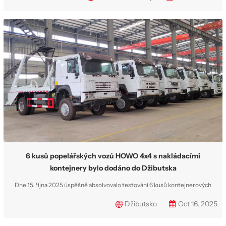
speciálně upraveny s extrémně odolnou korbou s nosností až 70 tun.
Vyznačují se mechanickým pružinovým odpružením, které je vhodné
zejména pro západoafrické silnice...
6 kusů popelářských vozů HOWO 4x4 s nakládacími
kontejnery bylo dodáno do Džibutska
Dne 15. října 2025 úspěšně absolvovalo testování 6 kusů kontejnerových
vozů HOWO 4×4 v továrně CS TRUCKS a bylo dodáno do Džibutska,
Džibutsko
Oct 16, 2025
východoafrické země. Klientem této zakázky je profesionální společnost
zabývající se nakládáním s odpady v Džibutsku. Tato specializovaná vozidla