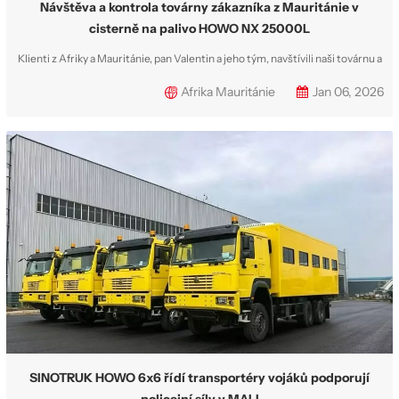
Návštěva a kontrola továrny zákazníka z Mauritánie v
cisterně na palivo HOWO NX 25000L
Klienti z Afriky a Mauritánie, pan Valentin a jeho tým, navštívili naši továrnu a
prohlédli si celkem 3 zakoupené jednotky cisternového vozu Sinotruk
Afrika Mauritánie
Jan 06, 2026
HOWO NX 25CBM. Všechny jednotky jsou 100% přizpůsobeny a budou
dodány do západní Afriky a Mauritánie pro těžební projekt. Dříve, 11.
listopadu 2025, p...
SINOTRUK HOWO 6x6 řídí transportéry vojáků podporují