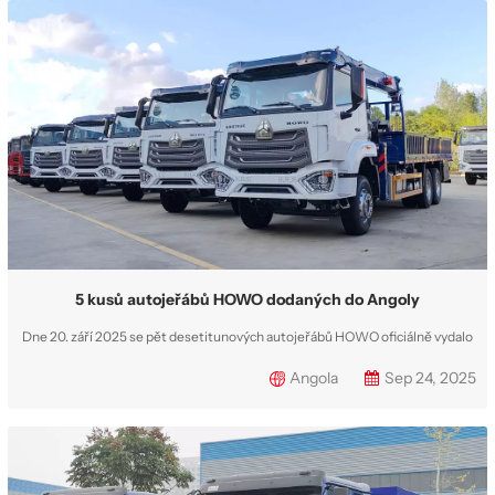
budou integrována do...
5 kusů autojeřábů HOWO dodaných do Angoly
Dne 20. září 2025 se pět desetitunových autojeřábů HOWO oficiálně vydalo
na cestu do Angoly, kde budou dodány velké místní logistické a dopravní
Angola
Sep 24, 2025
společnosti. Pět autojeřábů HOWO 6×4 je vybaveno vysoce výkonným
jeřábem XCMG SQS250, který poskytuje robustní podporu pro každodenní
logistické operace zá...