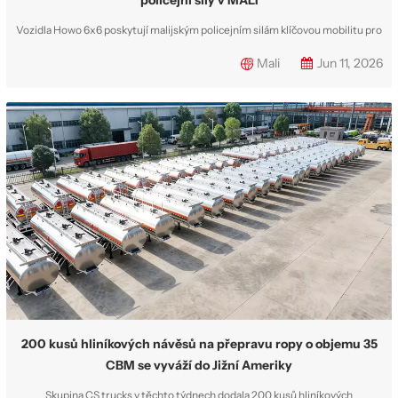
policejní síly v MALI
Vozidla Howo 6x6 poskytují malijským policejním silám klíčovou mobilitu pro
efektivní operace v celém území země, kde panuje těžká a často i krutá
Mali
Jun 11, 2026
situace. Malijské bezpečnostní síly čelí hrozbám kriminality a terorismu, což
od nich vyžaduje vysokou mobilitu a pohotovost v celém národním
terorismu. ...
200 kusů hliníkových návěsů na přepravu ropy o objemu 35
CBM se vyváží do Jižní Ameriky
Skupina CS trucks v těchto týdnech dodala 200 kusů hliníkových