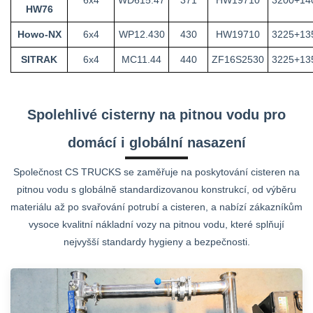
6x4
WD615.47
371
HW19710
3200+14
HW76
Howo-NX
6x4
WP12.430
430
HW19710
3225+13
SITRAK
6x4
MC11.44
440
ZF16S2530
3225+13
Spolehlivé cisterny na pitnou vodu pro
domácí i globální nasazení
Společnost CS TRUCKS se zaměřuje na poskytování cisteren na
pitnou vodu s globálně standardizovanou konstrukcí, od výběru
materiálu až po svařování potrubí a cisteren, a nabízí zákazníkům
vysoce kvalitní nákladní vozy na pitnou vodu, které splňují
nejvyšší standardy hygieny a bezpečnosti.