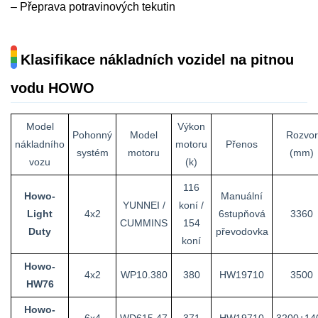
– Přeprava potravinových tekutin
Klasifikace nákladních vozidel na pitnou
vodu HOWO
Model
Výkon
Pohonný
Model
Rozvor
nákladního
motoru
Přenos
systém
motoru
(mm)
vozu
(k)
116
Howo-
Manuální
YUNNEI /
koní /
Light
4x2
6stupňová
3360
CUMMINS
154
Duty
převodovka
koní
Howo-
4x2
WP10.380
380
HW19710
3500
HW76
Howo-