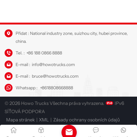
Přidat : National industry zone, suizhou city, hubei province,
china.
Tel. :
+86 188 0866 8888
E-mail :
info@howotrucks.com
E-mail :
bruce@howotrucks.com
Whatsapp :
+8618808668888
© 2026 Howo Trucks Všechna práva vyhrazena.
IPv6
SÍŤOVÁ PODPORA
Mapa stránek
|
XML
|
Zásady ochrany osobních údajů