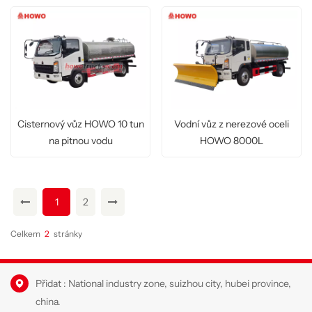
Cisternový vůz HOWO 10 tun
Vodní vůz z nerezové oceli
na pitnou vodu
HOWO 8000L
1
2
Celkem
2
Stránky
Přidat : National industry zone, suizhou city, hubei province,
china.