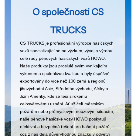
O společnosti CS
TRUCKS
CS TRUCKS je profesionální výrobce hasičských
vozů specializující se na výzkum, vývoj a výrobu
celé řady pěnových hasičských vozů HOWO.
Naše produkty jsou proslulé svým vynikajícím
výkonem a spolehlivou kvalitou a byly úspěšně
exportovány do více než 100 zemí a regionů
jihovýchodní Asie, Středního východu, Afriky a
Jižní Ameriky, kde se těší širokému
celosvětovému uznání. Ať už čelí městským
požárům nebo průmyslovým nouzovým situacím,
naše pěnové hasičské vozy HOWO poskytují
efektivní a bezpečná řešení pro hašení požárů,
což z nás dělá důvěryhodnou značku v odvětví