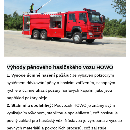
Výhody pěnového hasičského vozu HOWO
1. Vysoce účinné hašení požáru:
Je vybaven pokročilým
systémem dávkování pěny a hasicím zařízením, schopným
rychle a účinně uhasit požáry hořlavých kapalin, jako jsou
například požáry oleje.
2. Stabilní a spolehlivý:
Podvozek HOWO je známý svým
vynikajícím výkonem, stabilitou a spolehlivostí, což poskytuje
pevný základ pro hasičský vůz. Nástavba je vyrobena z vysoce
pevných materiálů a pokročilých procesů, což zajišťuje