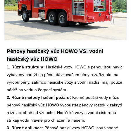
Pěnový hasičský vůz HOWO VS. vodní
hasičský vůz HOWO
1. Různá struktura:
Hasičské vozy HOWO s pěnou jsou navíc
vybaveny nádrží na pěnu, dávkovačem pěny a zařízením na
výrobu pěny, zatímco hasičské vozy s vodní nádrží mají pouze
nádrž na vodu a čerpací systém.
2. Různé metody hašení požáru:
Kromě použití vody může
pěnový hasičský vůz HOWO vypouštět pěnový roztok k zakrytí
a izolaci ohně od vzduchu. Hasičské vozy s vodní cisternou
stříkají vodu hlavně pro chlazení a hašení.
3. Různé aplikace:
Pěnové hasicí vozy HOWO jsou vhodné