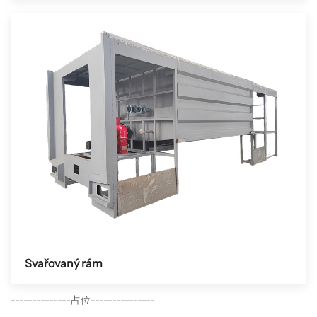
Svařovaný rám
--------------占位---------------