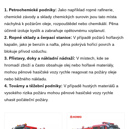
1. Petrochemické podniky:
Jako například ropné rafinerie,
chemické závody a sklady chemických surovin jsou tato místa
náchylná k požárům oleje, rozpouštědel nebo chemikálií. Pěna
účinně izoluje kyslík a zabraňuje opětovnému vzplanutí.
2. Ropné sklady a čerpací stanice:
V případě požárů hořlavých
kapalin, jako je benzín a nafta, pěna pokrývá hořící povrch a
blokuje přívod vzduchu.
3. Přístavy, doky a nákladní nádraží:
V místech, kde se
hromadí zboží a často obsahuje olej nebo hořlavé materiály,
mohou pěnové hasičské vozy rychle reagovat na požáry oleje
nebo běžného nákladu.
4. Továrny a těžební podniky:
V případě hustých materiálů a
vysokého rizika požáru mohou pěnové hasičské vozy rychle
uhasit počáteční požáry.