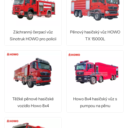
Záchranný čerpací vůz
Pěnový hasičský vůz HOWO
Sinotruk HOWO pro policii
TX 15000L
Těžké pěnové hasičské
Howo 8x4 hasičský vůz s
vozidlo Howo 8x4
pumpou na pěnu