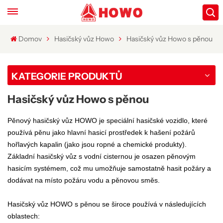
Domov
Hasičský vůz Howo
Hasičský vůz Howo s pěnou
KATEGORIE PRODUKTŮ
Hasičský vůz Howo s pěnou
Pěnový hasičský vůz HOWO je speciální hasičské vozidlo, které
používá pěnu jako hlavní hasicí prostředek k hašení požárů
hořlavých kapalin (jako jsou ropné a chemické produkty).
Základní hasičský vůz s vodní cisternou je osazen pěnovým
hasicím systémem, což mu umožňuje samostatně hasit požáry a
dodávat na místo požáru vodu a pěnovou směs.
Hasičský vůz HOWO s pěnou se široce používá v následujících
oblastech: