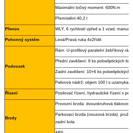
Maximální točivý moment:
600
N
.
m
Přemístění:
4
0,2 l
Přenos
WLY
, 6 rychlostí vpřed a 1 vzad, manuáln
Pohonný systém
Levá/Pravá ruka
4x2
řídit
Rám: U-profilový paralelní žebříkový rá
Přední zavěšení: 8 ks poloeliptických list
Podvozek
Zadní zavěšení: 10+6 ks poloeliptických 
Palivová nádrž: objem 100 l s uzamykate
Řízení
Posilovač řízení, hydraulické řízení s po
Provozní brzda: dvouokruhová tlakovzdu
Parkovací brzda (nouzová brzda): pružino
Brzdy
zadní kola
ABS