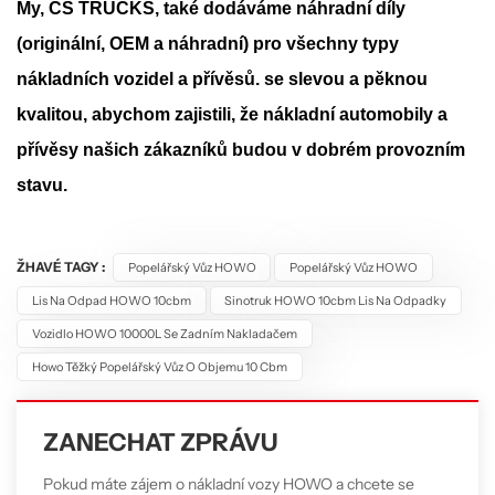
My, CS TRUCKS, také dodáváme náhradní díly
(originální, OEM a náhradní) pro všechny typy
nákladních vozidel a přívěsů.
se slevou a pěknou
kvalitou, abychom zajistili, že nákladní automobily a
přívěsy našich zákazníků budou v dobrém provozním
stavu.
ŽHAVÉ TAGY :
Popelářský Vůz HOWO
Popelářský Vůz HOWO
Lis Na Odpad HOWO 10cbm
Sinotruk HOWO 10cbm Lis Na Odpadky
Vozidlo HOWO 10000L Se Zadním Nakladačem
Howo Těžký Popelářský Vůz O Objemu 10 Cbm
ZANECHAT ZPRÁVU
Pokud máte zájem o nákladní vozy HOWO a chcete se