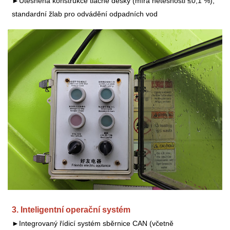
►Utěsněná konstrukce tlačné desky (míra netěsnosti ≤0,1 %),
standardní žlab pro odvádění odpadních vod
3.
Inteligentní operační systém
►Integrovaný řídicí systém sběrnice CAN (včetně