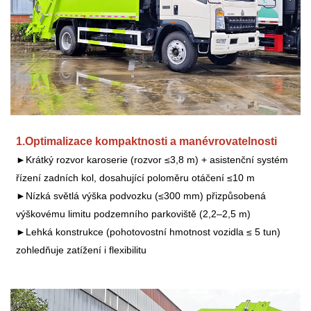
1.
Optimalizace kompaktnosti a manévrovatelnosti
►Krátký rozvor karoserie (rozvor ≤3,8 m) + asistenční systém
řízení zadních kol, dosahující poloměru otáčení ≤10 m
►Nízká světlá výška podvozku (≤300 mm) přizpůsobená
výškovému limitu podzemního parkoviště (2,2–2,5 m)
►Lehká konstrukce (pohotovostní hmotnost vozidla ≤ 5 tun)
zohledňuje zatížení i flexibilitu