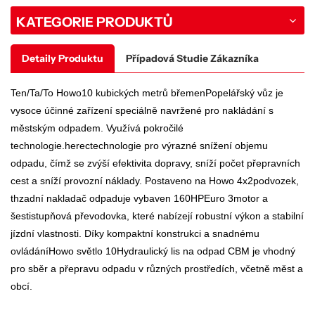
KATEGORIE PRODUKTŮ
Detaily Produktu
Případová Studie Zákazníka
Ten/Ta/To
Howo
10 kubických metrů břemen
Popelářský vůz je
vysoce účinné zařízení speciálně navržené pro nakládání s
městským odpadem. Využívá pokročilé
technologie.
herec
technologie pro výrazné snížení objemu
odpadu, čímž se zvýší efektivita dopravy, sníží počet přepravních
cest a sníží provozní náklady. Postaveno na
Howo 4x2
podvozek,
th
zadní nakladač odpadu
je vybaven 1
6
0
HP
Euro
3
motor a
šestistupňová převodovka, které nabízejí robustní výkon a stabilní
jízdní vlastnosti. Díky kompaktní konstrukci a snadnému
ovládání
Howo světlo
10
Hydraulický lis na odpad CBM
je vhodný
pro sběr a přepravu odpadu v různých prostředích, včetně měst a
obcí.