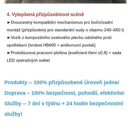
4. Vylepšená přizpůsobivost scéně
►Dvoucestný kompatibilní mechanismus pro boční/zadní
montáž (přizpůsobivý pro standardní sudy o objemu 240–660 l)
►Vozík z kompozitního ocelového plechu odolného proti
opotřebení (tvrdost HB400 + antikorozní povlak)
►Protiskluzová pracovní plošina (koeficient tření ≥0,8) + sada
LED výstražných světel
Produkty -- 100% přizpůsobené Úroveň jedna!
Doprava – 100% bezpečnost, pohodlí, efektivita!
Služby -- 7 dní v týdnu + 24 hodin bezpečnostní
služby!