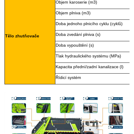
Objem karoserie (m3)
Objem plniva (m3)
Doba jednoho plnicího cyklu (cyklů)
Doba zvedání plniva (s)
Tělo zhutňovače
Doba vypouštění (s)
Tlak hydraulického systému (MPa)
Kapacita přední/zadní kanalizace (l)
Řídicí systém