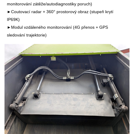
monitorování zátěže/autodiagnostiky poruch)
►Coutovací radar + 360° prostorový obraz (stupeň krytí
IP69K)
►Modul vzdáleného monitorování (4G přenos + GPS
sledování trajektorie)