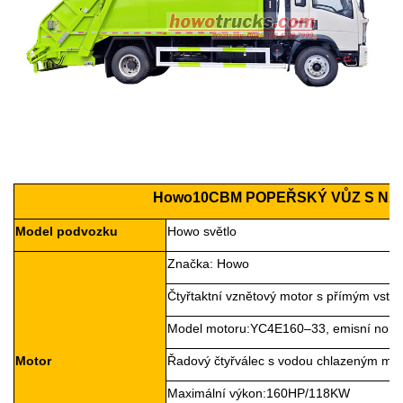
Howo
10CBM POPEŘSKÝ VŮZ S NÁ
Model podvozku
Howo světlo
Značka:
Howo
Čtyřtaktní vznětový motor s přímým vstř
Model motoru:
YC4E
160–33
, emisní nor
Motor
Řadový čtyřválec s vodou chlazeným mo
Maximální výkon:
1
60
HP/1
18
KW