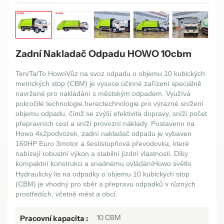
Zadní Nakladač Odpadu HOWO 10cbm
Ten/Ta/To
Howo
Vůz na svoz odpadu o objemu 10 kubických
metrických stop (CBM) je vysoce účinné zařízení speciálně
navržené pro nakládání s městským odpadem. Využívá
pokročilé technologie.
herec
technologie pro výrazné snížení
objemu odpadu, čímž se zvýší efektivita dopravy, sníží počet
přepravních cest a sníží provozní náklady. Postaveno na
Howo 4x2
podvozek, zadní nakladač odpadu je vybaven
1
6
0HP Euro
3
motor a šestistupňová převodovka, které
nabízejí robustní výkon a stabilní jízdní vlastnosti. Díky
kompaktní konstrukci a snadnému ovládání
Howo světlo
Hydraulický lis na odpadky o objemu 10 kubických stop
(CBM) je vhodný pro sběr a přepravu odpadků v různých
prostředích, včetně měst a obcí.
10 CBM
Pracovní kapacita :