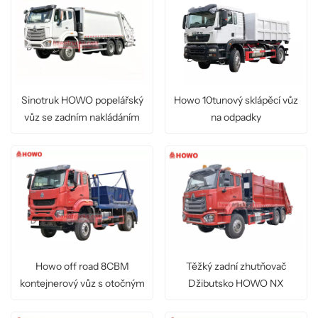
Sinotruk HOWO popelářský
Howo 10tunový sklápěcí vůz
vůz se zadním nakládáním
na odpadky
Howo off road 8CBM
Těžký zadní zhutňovač
kontejnerový vůz s otočným
Džibutsko HOWO NX
ramenem