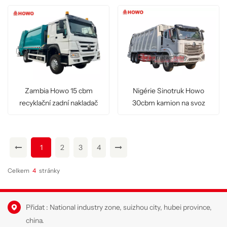
Zambia Howo 15 cbm
Nigérie Sinotruk Howo
recyklační zadní nakladač
30cbm kamion na svoz
odpadu
1
2
3
4
Celkem
4
Stránky
Přidat : National industry zone, suizhou city, hubei province,
china.