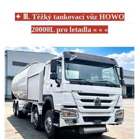
✦
Ⅲ. Těžký tankovací vůz HOWO
20000L pro letadla « « «