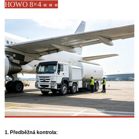
HOWO 8×4
« « «
1. Předběžná kontrola: