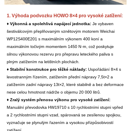
1. Výhoda podvozku HOWO 8×4 pro vysoké zatížení:
♦
Výkonná a spolehlivá napájecí jednotka:
Je vybaven
šestiválcovým přeplňovaným vznětovým motorem Weichai
WP12S400E201 s maximálním výkonem 400 koní a
maximálním točivým momentem 1450 N·m, což poskytuje
silnou výkonovou rezervu pro přepravu leteckého paliva s
plným zatížením na letištních plochách.
♦
Stabilní konstrukce pro těžké náklady:
Uspořádání 8×4 s
levostranným řízením, zatížením přední nápravy 7,5t×2 a
zatížením zadní nápravy 13t×2, které stabilně a bez deformace
nese celou hmotnost nádrže o objemu 20 000 litrů.
♦
Zralý systém přenosu výkonu pro vysoké zatížení:
Manuální převodovka HW19710 s 10 rychlostními stupni vpřed
a 2 rychlostními stupni vzad, spárovaná se zesílenou spojkou,
vyznačuje se plynulým řazením a vysokou přizpůsobivostí
zatížení.