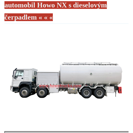
automobil Howo NX s dieselovým
čerpadlem « « «