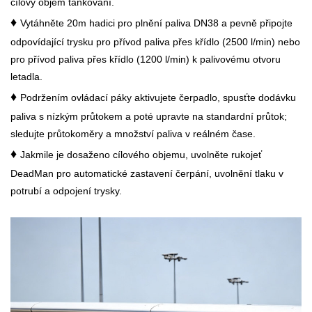
cílový objem tankování.
♦
Vytáhněte 20m hadici pro plnění paliva DN38 a pevně připojte
odpovídající trysku pro přívod paliva přes křídlo (2500 l/min) nebo
pro přívod paliva přes křídlo (1200 l/min) k palivovému otvoru
letadla.
♦
Podržením ovládací páky aktivujete čerpadlo, spusťte dodávku
paliva s nízkým průtokem a poté upravte na standardní průtok;
sledujte průtokoměry a množství paliva v reálném čase.
♦
Jakmile je dosaženo cílového objemu, uvolněte rukojeť
DeadMan pro automatické zastavení čerpání, uvolnění tlaku v
potrubí a odpojení trysky.