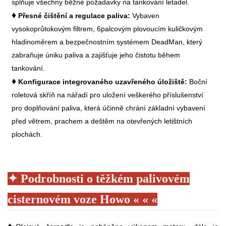
splňuje všechny běžné požadavky na tankování letadel.
♦
Přesné čištění a regulace paliva:
Vybaven
vysokoprůtokovým filtrem, 6palcovým plovoucím kuličkovým
hladinoměrem a bezpečnostním systémem DeadMan, který
zabraňuje úniku paliva a zajišťuje jeho čistotu během
tankování.
♦
Konfigurace integrovaného uzavřeného úložiště:
Boční
roletová skříň na nářadí pro uložení veškerého příslušenství
pro doplňování paliva, která účinně chrání základní vybavení
před větrem, prachem a deštěm na otevřených letištních
plochách.
✦
Podrobnosti o těžkém palivovém
cisternovém voze Howo
« « «
♦