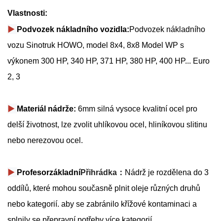
Vlastnosti:
▶
Podvozek nákladního vozidla:
Podvozek nákladního
vozu Sinotruk HOWO, model 8x4, 8x8
Model WP s
výkonem 300 HP, 340 HP, 371 HP, 380 HP, 400 HP... Euro
2, 3
▶
Materiál nádrže:
6mm silná vysoce kvalitní ocel pro
delší životnost,
lze zvolit uhlíkovou ocel, hliníkovou slitinu
nebo nerezovou ocel.
▶
Profesor
základní
Přihrádka：
Nádrž je rozdělena do 3
oddílů, které mohou současně plnit oleje různých druhů
nebo kategorií.
aby se zabránilo křížové kontaminaci a
splnily se přepravní potřeby více kategorií.