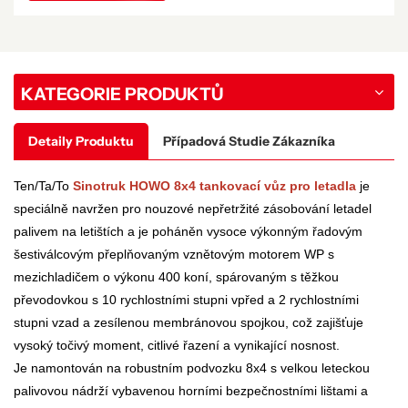
KATEGORIE PRODUKTŮ
Detaily Produktu
Případová Studie Zákazníka
Ten/Ta/To
Sinotruk HOWO 8x4 tankovací vůz pro letadla
je
speciálně navržen pro nouzové nepřetržité zásobování letadel
palivem na letištích a je poháněn vysoce výkonným řadovým
šestiválcovým přeplňovaným vznětovým motorem WP s
mezichladičem o výkonu 400 koní, spárovaným s těžkou
převodovkou s 10 rychlostními stupni vpřed a 2 rychlostními
stupni vzad a zesílenou membránovou spojkou, což zajišťuje
vysoký točivý moment, citlivé řazení a vynikající nosnost.
Je namontován na robustním podvozku 8x4 s velkou leteckou
palivovou nádrží vybavenou horními bezpečnostními lištami a