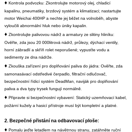
♦
Kontrola podvozku: Zkontrolujte motorový olej, chladicí
kapalinu, pneumatiky, brzdový systém a klimatizaci; nastartujte
motor Weichai 400HP a nechte jej běžet na volnoběh, abyste
vyloučili abnormální hluk nebo úniky kapalin.
♦
Zkontrolujte palivovou nádrž a armatury ze slitiny hliníku:
Ověřte, zda jsou 20 000litrová nádrž, průlezy, dýchací ventily,
horní zábradlí a skříň rolet neporušené; vypusťte vodu a
sedimenty ze dna nádrže.
♦
Zkouška zařízení pro doplňování paliva do jádra: Ověřte, zda
samonasávací odstředivé čerpadlo, filtrační odlučovač,
bezpečnostní řídicí systém DeadMan, naviják pro doplňování
paliva a dva typy trysek fungují normálně.
♦
Připravte si bezpečnostní vybavení: Statický uzemňovací kabel,
požární kužely a hasicí přístroje musí být kompletní a platné.
2. Bezpečné přistání na odbavovací ploše:
♦
Pomalu jeďte letadlem na návětrnou stranu, zatáhněte ruční