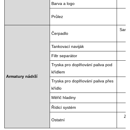
Barva a logo
2 
Průlez
Samon
Čerpadlo
Tankovací naviják
Filtr separátor
Tryska pro doplňování paliva pod
křídlem
Armatury nádrží
Tryska pro doplňování paliva přes
křídlo
Měřič hladiny
Řídicí systém
Záb
Ostatní