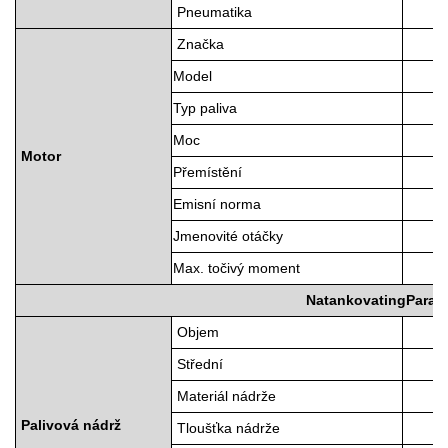
Pneumatika
Značka
Model
Typ paliva
Moc
Motor
Přemístění
Emisní norma
Jmenovité otáčky
Max. točivý moment
Natankovat
ing
Param
Objem
Střední
Materiál nádrže
Palivová nádrž
Tloušťka nádrže