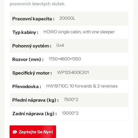
pozemních leteckých služeb.
20000L
Pracovní kapacita :
HOWO single cabin, with one sleeper
Typ kabiny :
0x4
Pohonný systém :
1750+4600+1350
Rozvor (mm) :
WP12S400E201
Specifický motor :
HW19710C, 10 forwards & 2 reverses
Převodovka :
7500*2
Přední náprava (kg) :
13000*2
Zadní náprava (kg) :
Zeptejte Se Nyní