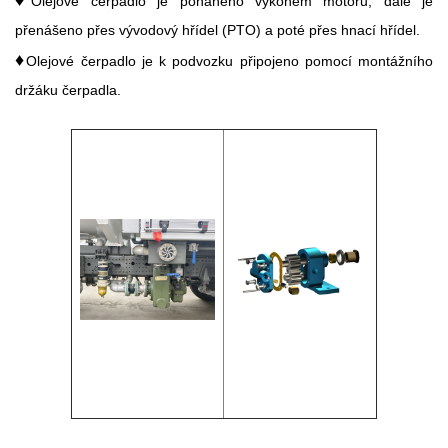
Olejové čerpadlo je poháněno výkonem motoru, dále je
přenášeno přes vývodový hřídel (PTO) a poté přes hnací hřídel.
♦
Olejové čerpadlo je k podvozku připojeno pomocí montážního
držáku čerpadla.