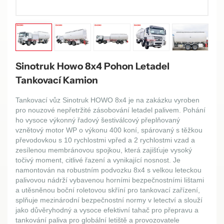
Sinotruk Howo 8x4 Pohon Letadel
Tankovací Kamion
Tankovací vůz Sinotruk HOWO 8x4 je na zakázku vyroben
pro nouzové nepřetržité zásobování letadel palivem. Pohání
ho vysoce výkonný řadový šestiválcový přeplňovaný
vznětový motor WP o výkonu 400 koní, spárovaný s těžkou
převodovkou s 10 rychlostmi vpřed a 2 rychlostmi vzad a
zesílenou membránovou spojkou, která zajišťuje vysoký
točivý moment, citlivé řazení a vynikající nosnost. Je
namontován na robustním podvozku 8x4 s velkou leteckou
palivovou nádrží vybavenou horními bezpečnostními lištami
a utěsněnou boční roletovou skříní pro tankovací zařízení,
splňuje mezinárodní bezpečnostní normy v letectví a slouží
jako důvěryhodný a vysoce efektivní tahač pro přepravu a
tankování paliva pro globální letiště a provozovatele