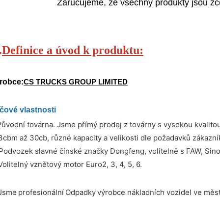
Zaručujeme, že všechny produkty jsou zce
.
Definice a úvod k produktu:
robce:
CS TRUCKS GROUP LIMITED
íčové vlastnosti
 Původní továrna. Jsme přímý prodej z továrny s vysokou kvali
 3cbm až 30cb, různé kapacity a velikosti dle požadavků zákazní
 Podvozek slavné čínské značky Dongfeng, volitelně s FAW, Sino
Volitelný vznětový motor Euro2, 3, 4, 5, 6.
 Jsme
profesionální
Odpadky
výrobce nákladních vozidel ve měst