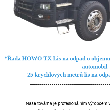
*Řada HOWO TX
Lis na odpad o objem
automobil
25 krychlových metrů lis na 
----------------------------------------
Naše továrna je profesionálním výrobcem v 