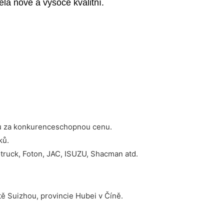
la nové a vysoce kvalitní.
tou za konkurenceschopnou cenu.
ků.
truck, Foton, JAC, ISUZU, Shacman atd.
ě Suizhou, provincie Hubei v Číně.