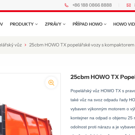
+86 188 0866 8888
V
PRODUKTY
ZPRÁVY
PŘÍPAD HOWO
HOWO VI
lářský vůz
25cbm HOWO TX popelářské vozy s kompaktorem
25cbm HOWO TX Popel
Popelářský vůz HOWO TX s pravo
také vůz na svoz odpadu řady H
vybaven výkonným motorem o výko
kontejner na odpad o objemu 25 m
odolnost proti nárazu a je vyba