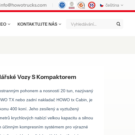
info@howotrucks.com
čeština
DEO
KONTAKTUJTE NÁS
English
Français
Deutsch
Русский
Italiano
Español
Português
Nederland
日语
한국어
Türk
Ελληνικά
ářské Vozy S Kompaktorem
แบบไทย
Magyar
Indonesia
stranným pohonem a nosností 20 tun, nazývaný
Tiếng Việt
عربي
Қазақстан
OWO TX nebo zadní nakladač HOWO tx Cabin, je
nu 400 koní. Jeho zesílený a vyztužený
မြန်မာ
Filipino
kiswahili
etrů krychlových nabízí velkou kapacitu a silnou
Türkmenler
o'zbek
Кыргызча
ven účinným kompresním systémem pro výrazné