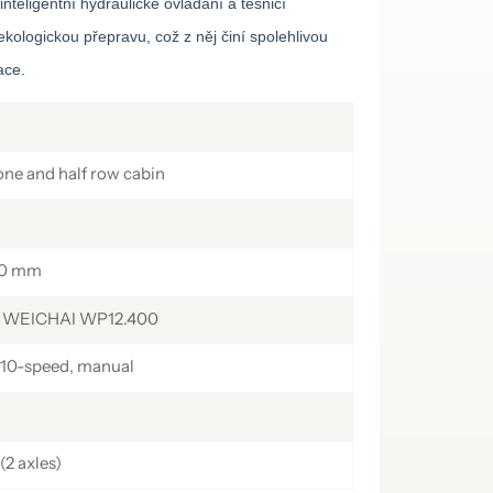
inteligentní hydraulické ovládání a těsnicí
українська
čeština
Slovák
ekologickou přepravu, což z něj činí spolehlivou
Română
فارسی
hrvatski
ace.
Svenska
中文
ne and half row cabin
50 mm
 WEICHAI WP12.400
10-speed, manual
2 axles)