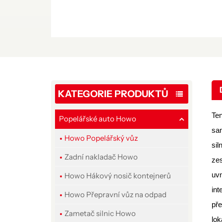
KATEGORIE PRODUKTŮ
Te
Popelářské auto Howo
sa
Howo Popelářský vůz
sil
Zadní nakladač Howo
zes
uvn
Howo Hákový nosič kontejnerů
int
Howo Přepravní vůz na odpad
pře
Zametač silnic Howo
lok