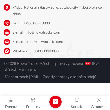
Přidat : National industry zone, suizhou city, hubei province,
china.
Tel. :
+86 188 0866 8888
E-mail :
info@howotrucks.com
E-mail :
bruce@howotrucks.com
Whatsapp :
+8618808668888
© 2026 Howo Trucks Všechna práva vyhrazena.
IPv6
SÍŤOVÁ PODPORA
Mapa stránek
|
XML
|
Zásady ochrany osobních údajů
Domov
Produkty
Kontakt
WhatsApp