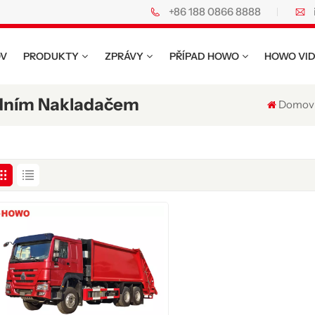
+86 188 0866 8888
ákladní vozy Howo.
V
PRODUKTY
ZPRÁVY
PŘÍPAD HOWO
HOWO VI
dním Nakladačem
Domov