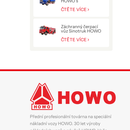
HOWO s
hydraulickým
jeřábem 10 T
ČTĚTE VÍCE
Záchranný čerpací
vůz Sinotruk HOWO
pro policii
ČTĚTE VÍCE
Přední profesionální továrna na speciální
nákladní vozy HOWO. 30 let výroby