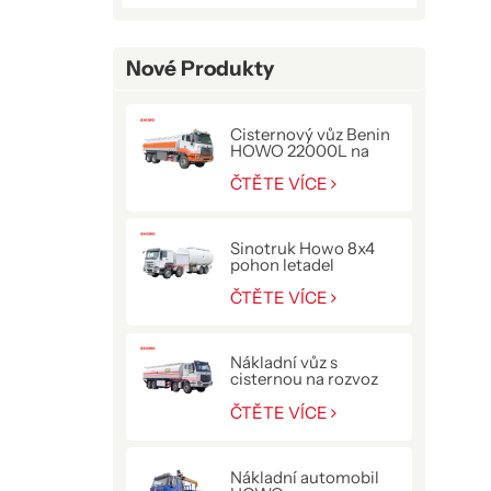
Nové Produkty
Cisternový vůz Benin
HOWO 22000L na
přepravu paliva
ČTĚTE VÍCE
Sinotruk Howo 8x4
pohon letadel
tankovací kamion
ČTĚTE VÍCE
Nákladní vůz s
cisternou na rozvoz
paliva HOWO NX
400HP
ČTĚTE VÍCE
Nákladní automobil