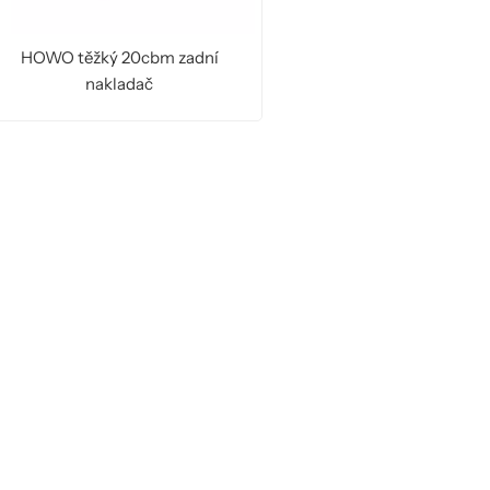
HOWO těžký 20cbm zadní
nakladač
ČTĚTE VÍCE