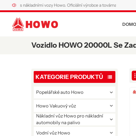
a trhu s nákladními vozy Howo. Oficiální výrobce a továrna na speciální n
DOMO
Vozidlo HOWO 20000L Se Za
KATEGORIE PRODUKTŮ
Popelářské auto Howo
Howo Vakuový vůz
Nákladní vůz Howo pro nákladní
automobily na palivo
Vodní vůz Howo