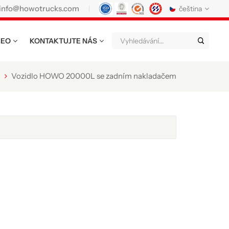
info@howotrucks.com
čeština
DEO
KONTAKTUJTE NÁS
English
Français
Deutsch
Русский
Italiano
Español
Vozidlo HOWO 20000L se zadním nakladačem
Português
Nederland
日语
한국어
Türk
Ελληνικά
แบบไทย
Magyar
Indonesia
Tiếng Việt
عربي
Қазақстан
မြန်မာ
Filipino
kiswahili
Türkmenler
o'zbek
Кыргызча