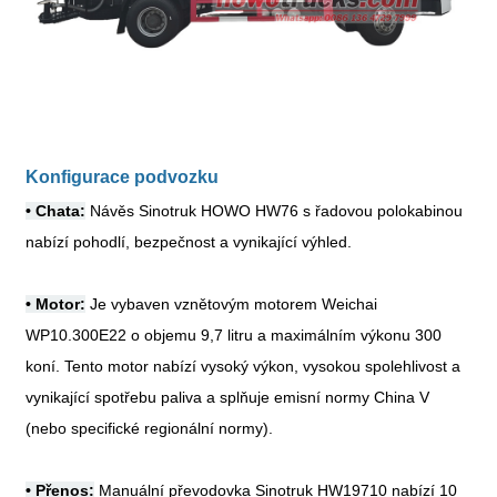
Konfigurace podvozku
•
Chata:
Návěs Sinotruk HOWO HW76 s řadovou polokabinou
nabízí pohodlí, bezpečnost a vynikající výhled.
•
Motor:
Je vybaven vznětovým motorem Weichai
WP10.300E22 o objemu 9,7 litru a maximálním výkonu 300
koní. Tento motor nabízí vysoký výkon, vysokou spolehlivost a
vynikající spotřebu paliva a splňuje emisní normy China V
(nebo specifické regionální normy).
•
Přenos:
Manuální převodovka Sinotruk HW19710 nabízí 10