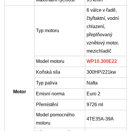
6
válce v řadě,
čtyřtaktní, vodní
chlazení,
Typ motoru
přeplňovaný
vznětový motor,
mezichladič
Model motoru
WP10.300E22
Koňská síla
300
HP/
221
k
w
Typ paliva
Nafta
Motor
Emisní norma
Euro
2
Přemístění
9726 ml
Model pomocného
4TE35A-39A
motoru