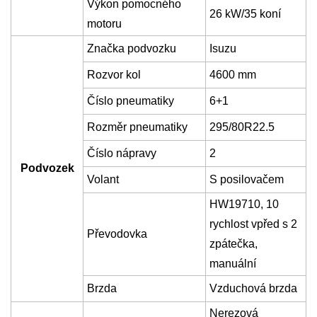
Výkon pomocného
26 kW/35 koní
motoru
Značka podvozku
Isuzu
Rozvor kol
4
6
00 mm
Číslo pneumatiky
6+1
Rozměr pneumatiky
295/80R22.5
Číslo nápravy
2
Podvozek
Volant
S posilovačem
HW19710,
10
rychlost vpřed s
2
Převodovka
zpátečka,
manuální
Brzda
Vzduchová brzda
Nerezová