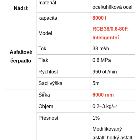
materiál
ocel/uhlíková ocel
Nádrž
kapacita
8000 l
RCB38/0,6-80F,
Model
Inteligentní
Tok
38
m
³
/h
Asfaltové
Tlak
0,6 MPa
čerpadlo
Rychlost
960 ot./min
Sací výška
5m
Šířka
6000 mm
Objem
0,2–3 kg/
㎡
Přesnost
1%
Modifikovaný
asfalt, horký asfalt,