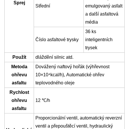
Sprej
Střední
emulgovaný asfalt
a další asfaltová
média
36 ks
Číslo asfaltové trysky
inteligentních
trysek
Použít
dláždění silnic atd.
Metoda
Dovážený naftový hořák (výhřevnost
ohřevu
10×10⁴kcal/h)
,
Automatické ohřev
asfaltu
teplovodného oleje
Rychlost
ohřevu
12
℃
/h
asfaltu
Proporcionální ventil, automatický reverzní
ventil a přepouštěcí ventil, hydraulický