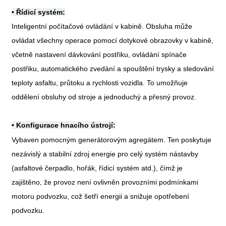
•
Řídicí systém:
Inteligentní počítačové ovládání v kabině. Obsluha může
ovládat všechny operace pomocí dotykové obrazovky v kabině,
včetně nastavení dávkování postřiku, ovládání spínače
postřiku, automatického zvedání a spouštění trysky a sledování
teploty asfaltu, průtoku a rychlosti vozidla. To umožňuje
oddělení obsluhy od stroje a jednoduchý a přesný provoz.
•
Konfigurace hnacího ústrojí:
Vybaven pomocným generátorovým agregátem. Ten poskytuje
nezávislý a stabilní zdroj energie pro celý systém nástavby
(asfaltové čerpadlo, hořák, řídicí systém atd.), čímž je
zajištěno, že provoz není ovlivněn provozními podmínkami
motoru podvozku, což šetří energii a snižuje opotřebení
podvozku.