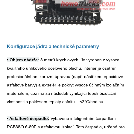
Konfigurace jádra a technické parametry
•
Objem nádrže:
8 metrů krychlových. Je vyroben z vysoce
kvalitního uhlíkového ocelového plechu, interiér je ošetřen
profesionální antikorozní úpravou (např. nástřikem epoxidové
asfaltové barvy) a exteriér je pokryt vysoce účinným izolačním
materiálem, což má za následek vynikající tepelněizolační
vlastnosti s poklesem teploty asfaltu...
≤
2
°
C/hodinu.
•
Asfaltové čerpadlo:
Vybaveno inteligentním čerpadlem
RCB38/0.6-80F s asfaltovou izolací. Toto čerpadlo, určené pro