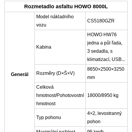
Rozmetadlo asfaltu HOWO 8000L
Model nákladního
CS
51
8
0GZR
vozu
HOWO HW76
jedna a půl řada,
Kabina
3 sedadla, s
klimatizací, USB...
8
6
50×2500×3
2
50
Rozměry (D×Š×V)
Generál
mm
Celková
hmotnost/Pohotovostní
1
8
000
/89
50 kg
hmotnost
4×2, levostranný
Typ pohonu
pohon
Maximální rychlost
95 km/h