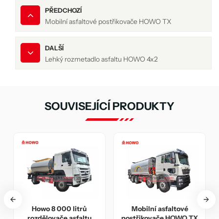
PŘEDCHOZÍ
Mobilní asfaltové postřikovače HOWO TX
DALŠÍ
Lehký rozmetadlo asfaltu HOWO 4x2
SOUVISEJÍCÍ PRODUKTY
0 litrů
Mobilní asfaltové
Distributor bitum
 asfaltu
postřikovače HOWO TX
namontovaný n