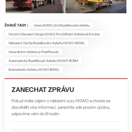
ŽHAVÉ TAGY :
Howo 8 000 Litrů Rozdělovače Asfaltu
Silniční Stavební Stroje HOWO Pro Stříkání Asfaltové Emulze
Nákladní Vůz Na Rozdělování Asfaltu HOWO 8000L
Howo 8cbm Asfaltový Postřikovač
Automatický Rozdělovač Asfaltu HOWO 8CBM
Rozmetadlo Asfaltu HOWO 8000L
ZANECHAT ZPRÁVU
Pokud máte zájem o nákladní vozy HOWO a chcete se
dozvědět více informací, zanechte zde prosím zprávu,
odpovíme vám do 8 hodin.