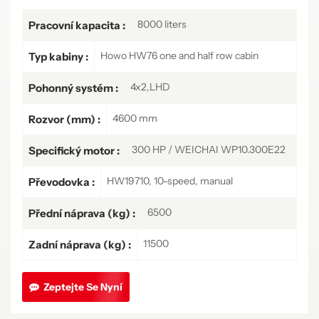
8000 liters
Pracovní kapacita :
Howo HW76 one and half row cabin
Typ kabiny :
4x2,LHD
Pohonný systém :
4600 mm
Rozvor (mm) :
300 HP / WEICHAI WP10.300E22
Specifický motor :
HW19710, 10-speed, manual
Převodovka :
6500
Přední náprava (kg) :
11500
Zadní náprava (kg) :
Zeptejte Se Nyní