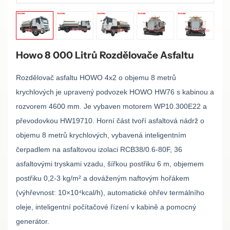
Howo 8 000 Litrů Rozdělovače Asfaltu
Rozdělovač asfaltu HOWO 4x2 o objemu 8 metrů
krychlových je upravený podvozek HOWO HW76 s kabinou a
rozvorem 4600 mm. Je vybaven motorem WP10.300E22 a
převodovkou HW19710. Horní část tvoří asfaltová nádrž o
objemu 8 metrů krychlových, vybavená inteligentním
čerpadlem na asfaltovou izolaci RCB38/0.6-80F, 36
asfaltovými tryskami vzadu, šířkou postřiku 6 m, objemem
postřiku 0,2-3 kg/m² a dováženým naftovým hořákem
(výhřevnost: 10×10
⁴
kcal/h), automatické ohřev termálního
oleje, inteligentní počítačové řízení v kabině a pomocný
generátor.