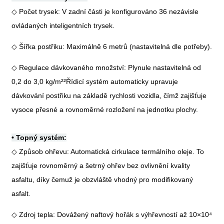
◇ Počet trysek: V zadní části je konfigurováno 36 nezávisle
ovládaných inteligentních trysek.
◇ Šířka postřiku: Maximálně 6 metrů (nastavitelná dle potřeby).
◇ Regulace dávkovaného množství: Plynule nastavitelná od
0,2 do 3,0 kg/m²
²
Řídicí systém automaticky upravuje
dávkování postřiku na základě rychlosti vozidla, čímž zajišťuje
vysoce přesné a rovnoměrné rozložení na jednotku plochy.
•
Topný systém:
◇ Způsob ohřevu: Automatická cirkulace termálního oleje. To
zajišťuje rovnoměrný a šetrný ohřev bez ovlivnění kvality
asfaltu, díky čemuž je obzvláště vhodný pro modifikovaný
asfalt.
◇ Zdroj tepla: Dovážený naftový hořák s výhřevností až 10×10
⁴