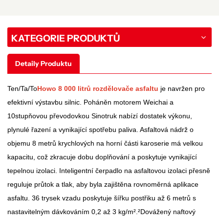
KATEGORIE PRODUKTŮ
Detaily Produktu
Ten/Ta/To
Howo 8 000 litrů rozdělovače asfaltu
je navržen pro
efektivní výstavbu silnic. Poháněn motorem Weichai a
10stupňovou převodovkou Sinotruk nabízí dostatek výkonu,
plynulé řazení a vynikající spotřebu paliva. Asfaltová nádrž o
objemu 8 metrů krychlových na horní části karoserie má velkou
kapacitu, což zkracuje dobu doplňování a poskytuje vynikající
tepelnou izolaci. Inteligentní čerpadlo na asfaltovou izolaci přesně
reguluje průtok a tlak, aby byla zajištěna rovnoměrná aplikace
asfaltu. 36 trysek vzadu poskytuje šířku postřiku až 6 metrů s
nastavitelným dávkováním 0,2 až 3 kg/m².
²
Dovážený naftový