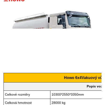
Howo 6x4
Vakuový vůz 
Popis vozid
Celkové rozměry
103
00*25
5
0*
33
50mm
Celková hmotnost
28
000 kg