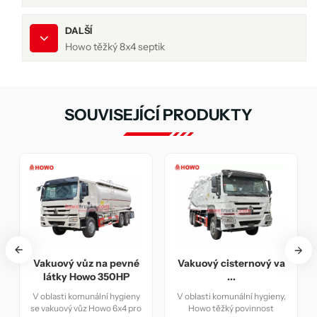
DALŠÍ
Howo těžký 8x4 septik
SOUVISEJÍCÍ PRODUKTY
uový vůz na pevné
Vakuový cisternový va
Kombinov
tky Howo 350HP
...
tryskové 
asti komunální hygieny
V oblasti komunální hygieny,
Kombinovaný
kuový vůz Howo 6x4 pro
Howo těžký povinnost
HOWO 6X6 