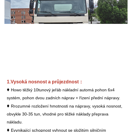
1.
Vysoká nosnost a průjezdnost
：
♦
Howo těžký
1
0tunový jeřáb
nákladní auto
má pohon 6x4
systém
, pohon dvou zadních náprav + řízení přední nápravy
.
♦
R
rozumné rozložení hmotnosti na nápravy, vysoká nosnost,
obvykle 30-35 tun, vhodné pro těžké náklady
přeprava
nákladu
.
♦
E
vynikající schopnost vyhnout se složitým silničním