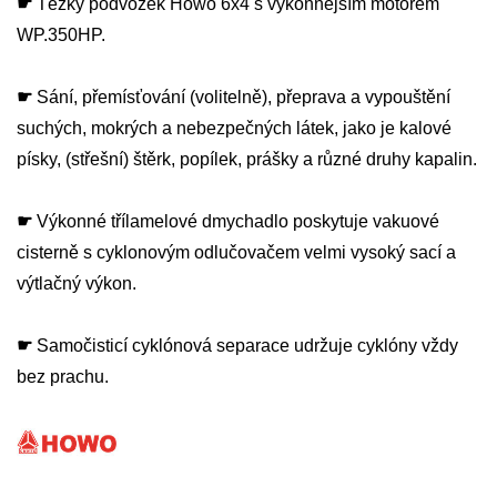
☛
Těžký podvozek Howo 6x4 s výkonnějším motorem
WP.350HP.
☛
Sání, přemísťování (volitelně), přeprava a vypouštění
suchých, mokrých a nebezpečných látek, jako je kalové
písky, (střešní) štěrk, popílek, prášky a různé druhy kapalin.
☛
Výkonné třílamelové dmychadlo poskytuje vakuové
cisterně s cyklonovým odlučovačem velmi vysoký sací a
výtlačný výkon.
☛
Samočisticí cyklónová separace udržuje cyklóny vždy
bez prachu.