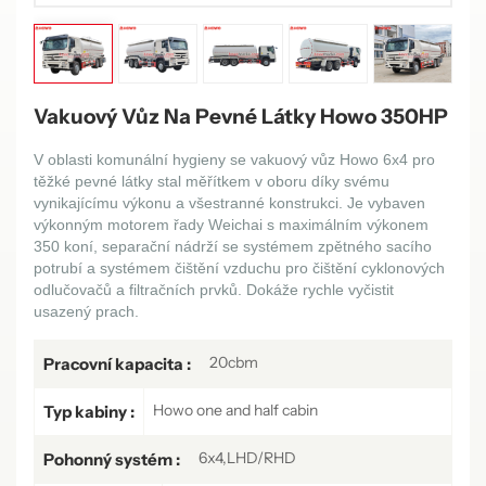
Vakuový Vůz Na Pevné Látky Howo 350HP
V oblasti komunální hygieny se vakuový vůz Howo 6x4 pro
těžké pevné látky stal měřítkem v oboru díky svému
vynikajícímu výkonu a všestranné konstrukci. Je vybaven
výkonným motorem řady Weichai s maximálním výkonem
350 koní, separační nádrží se systémem zpětného sacího
potrubí a systémem čištění vzduchu pro čištění cyklonových
odlučovačů a filtračních prvků. Dokáže rychle vyčistit
usazený prach.
20cbm
Pracovní kapacita :
Howo one and half cabin
Typ kabiny :
6x4,LHD/RHD
Pohonný systém :