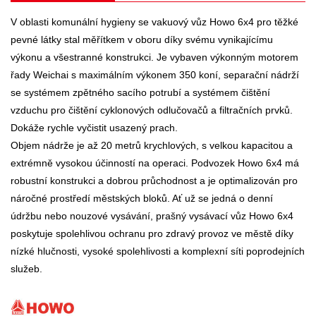
V oblasti komunální hygieny se vakuový vůz Howo 6x4 pro těžké
pevné látky stal měřítkem v oboru díky svému vynikajícímu
výkonu a všestranné konstrukci. Je vybaven výkonným motorem
řady Weichai s maximálním výkonem 350 koní, separační nádrží
se systémem zpětného sacího potrubí a systémem čištění
vzduchu pro čištění cyklonových odlučovačů a filtračních prvků.
Dokáže rychle vyčistit usazený prach.
Objem nádrže je až 20 metrů krychlových, s velkou kapacitou a
extrémně vysokou účinností na operaci. Podvozek Howo 6x4 má
robustní konstrukci a dobrou průchodnost a je optimalizován pro
náročné prostředí městských bloků. Ať už se jedná o denní
údržbu nebo nouzové vysávání, prašný vysávací vůz Howo 6x4
poskytuje spolehlivou ochranu pro zdravý provoz ve městě díky
nízké hlučnosti, vysoké spolehlivosti a komplexní síti poprodejních
služeb.