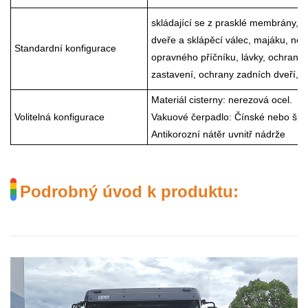
skládající se z prasklé membrány, b
dveře a sklápěcí válec, majáku, no
Standardní konfigurace
opravného příčníku, lávky, ochran
zastavení, ochrany zadních dveří, oc
Materiál cisterny: nerezová ocel.
Volitelná konfigurace
Vakuové čerpadlo: Čínské nebo špa
Antikorozní nátěr uvnitř nádrže
Podrobný úvod k produktu: