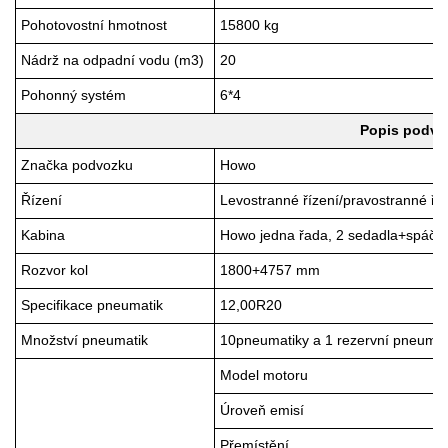
Pohotovostní hmotnost
158
00 kg
Nádrž na odpadní vodu (m3)
20
Pohonný systém
6
*
4
Popis podvo
Značka podvozku
Howo
Řízení
Levostranné řízení
/pravostranné říz
Kabina
Howo
jedna řada, 2 sedadla
+spáč
s 
Rozvor kol
1800+4757 mm
Specifikace pneumatik
12,00R20
Množství pneumatik
10
pneumatiky a 1 rezervní pneumat
Model motoru
Úroveň emisí
Přemístění