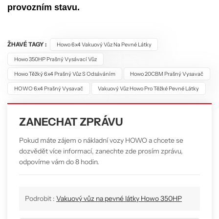
provozním stavu.
ŽHAVÉ TAGY :
Howo 6x4 Vakuový Vůz Na Pevné Látky
Howo 350HP Prašný Vysávací Vůz
Howo Těžký 6x4 Prašný Vůz S Odsáváním
Howo 20CBM Prašný Vysavač
HOWO 6x4 Prašný Vysavač
Vakuový Vůz Howo Pro Těžké Pevné Látky
ZANECHAT ZPRÁVU
Pokud máte zájem o nákladní vozy HOWO a chcete se
dozvědět více informací, zanechte zde prosím zprávu,
odpovíme vám do 8 hodin.
Podrobit :
Vakuový vůz na pevné látky Howo 350HP