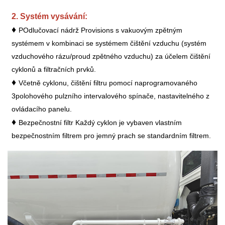
2. Systém vysávání:
♦
P
Odlučovací nádrž Provisions s vakuovým zpětným
systémem v kombinaci se systémem čištění vzduchu (systém
vzduchového rázu/proud zpětného vzduchu) za účelem čištění
cyklonů a filtračních prvků.
♦
Včetně cyklonu, čištění filtru pomocí naprogramovaného
3polohového pulzního intervalového spínače, nastavitelného z
ovládacího panelu.
♦
Bezpečnostní filtr Každý cyklon je vybaven vlastním
bezpečnostním filtrem pro jemný prach se standardním filtrem.