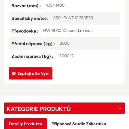
4757+1400
Rozvor (mm) :
350HP/WP10.350E53
Specifický motor :
HW 19710 10-speed,manual
Převodovka :
6500
Přední náprava (kg) :
13000*2
Zadní náprava (kg) :
Zeptejte Se Nyní
KATEGORIE PRODUKTŮ
Detaily Produktu
Případová Studie Zákazníka