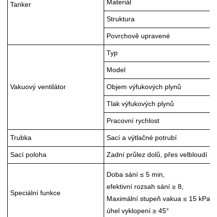
Materiál
Tanker
Struktura
Povrchově upravené
Typ
Model
Vakuový ventilátor
Objem výfukových plynů
Tlak výfukových plynů
Pracovní rychlost
Trubka
Sací a výtlačné potrubí
Sací poloha
Zadní průlez dolů, přes velbloudí k
Doba sání ≤ 5 min,
efektivní rozsah sání ≥ 8,
Speciální funkce
Maximální stupeň vakua ≤ 15 kPa,
úhel vyklopení ≥ 45°