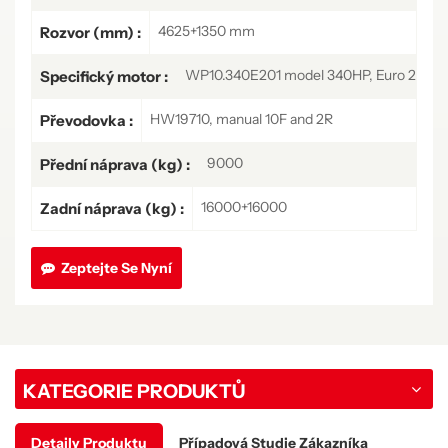
4625+1350 mm
Rozvor (mm) :
WP10.340E201 model 340HP, Euro 2
Specifický motor :
HW19710, manual 10F and 2R
Převodovka :
9000
Přední náprava (kg) :
16000+16000
Zadní náprava (kg) :
Zeptejte Se Nyní
KATEGORIE PRODUKTŮ
Detaily Produktu
Případová Studie Zákazníka