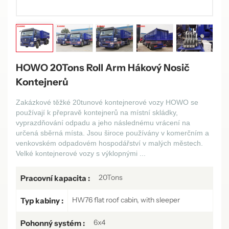
HOWO 20Tons Roll Arm Hákový Nosič
Kontejnerů
Zakázkové těžké 20tunové kontejnerové vozy HOWO se
používají k přepravě kontejnerů na místní skládky,
vyprazdňování odpadu a jeho následnému vrácení na
určená sběrná místa. Jsou široce používány v komerčním a
venkovském odpadovém hospodářství v malých městech.
Velké kontejnerové vozy s výklopnými ...
20Tons
Pracovní kapacita :
HW76 flat roof cabin, with sleeper
Typ kabiny :
6x4
Pohonný systém :