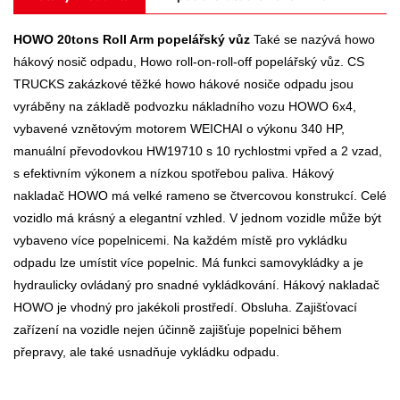
HOWO 20tons Roll Arm popelářský vůz
Také se nazývá howo
hákový nosič odpadu, Howo roll-on-roll-off popelářský vůz. CS
TRUCKS zakázkové těžké howo hákové nosiče odpadu jsou
vyráběny na základě podvozku nákladního vozu HOWO 6x4,
vybavené vznětovým motorem WEICHAI o výkonu 340 HP,
manuální převodovkou HW19710 s 10 rychlostmi vpřed a 2 vzad,
s efektivním výkonem a nízkou spotřebou paliva.
Hákový
nakladač HOWO má velké rameno se čtvercovou konstrukcí. Celé
vozidlo má krásný a elegantní vzhled. V jednom vozidle může být
vybaveno více popelnicemi. Na každém místě pro vykládku
odpadu lze umístit více popelnic. Má funkci samovykládky a je
hydraulicky ovládaný pro snadné vykládkování. Hákový nakladač
HOWO je vhodný pro jakékoli prostředí. Obsluha. Zajišťovací
zařízení na vozidle nejen účinně zajišťuje popelnici během
přepravy, ale také usnadňuje vykládku odpadu.