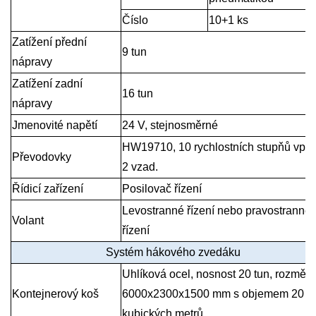
Číslo
10+1 ks
Zatížení přední
9 tun
nápravy
Zatížení zadní
16 tun
nápravy
Jmenovité napětí
24 V, stejnosměrné
HW19710, 10 rychlostních stupňů vpře
Převodovky
2 vzad.
Řídicí zařízení
Posilovač řízení
Levostranné řízení nebo pravostranné
Volant
řízení
Systém hákového zvedáku
Uhlíková ocel, nosnost 20 tun, rozměry
Kontejnerový koš
6000x2300x1500 mm s objemem 20
kubických metrů