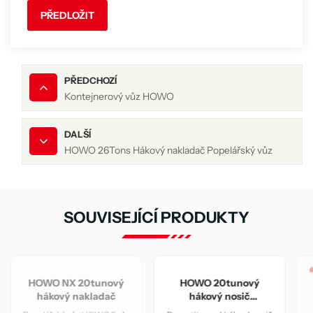
PŘEDLOŽIT
PŘEDCHOZÍ
Kontejnerový vůz HOWO
DALŠÍ
HOWO 26Tons Hákový nakladač Popelářský vůz
SOUVISEJÍCÍ PRODUKTY
ý
HOWO 20tunový
hákový nosič
kontejnerů na odpad