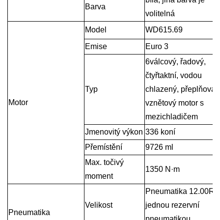
Barva
volitelná
Model
WD615.69
Emise
Euro 3
6válcový, řadový,
čtyřtaktní, vodou
Typ
chlazený, přeplňovan
Motor
vznětový motor s
mezichladičem
Jmenovitý výkon
336 koní
Přemístění
9726 ml
Max. točivý
1350 N·m
moment
Pneumatika 12.00R2
Velikost
jednou rezervní
Pneumatika
pneumatikou