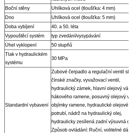
Boční stěny
Uhlíková ocel (tloušťka: 4 mm)
Dno
Uhlíková ocel (tloušťka: 5 mm)
Doba vybíjení
40. a 50. léta
Vypouštěcí systém
typ zvedání/vysypávání
Úhel vyklopení
50 stupňů
Tlak v hydraulickém
30 MPa
systému
Zubové čerpadlo a regulační ventil sla
čínské značky, vyvažovací ventil,
hydraulický zámek, hlavní olejový vále
hákového ramene, posuvný olejový vá
Standardní vybavení
objímky ramene, hydraulické olejové
potrubí, nádrž na hydraulický olej,
hydraulicky zesílená zadní výsuvná op
Způsob ovládání: Ruční, volitelné dál