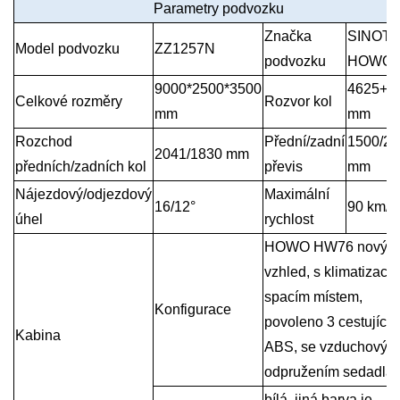
Parametry podvozku
Značka
SINOT
Model podvozku
ZZ1257N
podvozku
HOWO
9000*2500*3500
4625+1
Celkové rozměry
Rozvor kol
mm
mm
Rozchod
Přední/zadní
1500/2
2041/1830 mm
předních/zadních kol
převis
mm
Nájezdový/odjezdový
Maximální
16/12°
90 km/h
úhel
rychlost
HOWO HW76 nový
vzhled, s klimatizací,
spacím místem,
Konfigurace
povoleno 3 cestující, 
Kabina
ABS, se vzduchovým
odpružením sedadla
bílá, jiná barva je