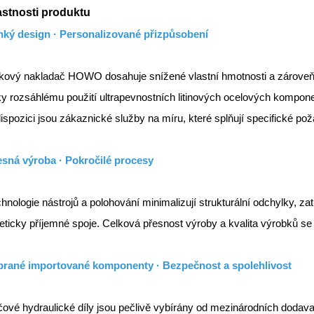
astnosti produktu
hký design · Personalizované přizpůsobení
kový nakladač HOWO dosahuje snížené vlastní hmotnosti a zároveň z
y rozsáhlému použití ultrapevnostních litinových ocelových kompon
ispozici jsou zákaznické služby na míru, které splňují specifické p
esná výroba · Pokročilé procesy
hnologie nástrojů a polohování minimalizují strukturální odchylky, z
eticky příjemné spoje. Celková přesnost výroby a kvalita výrobků se
brané importované komponenty · Bezpečnost a spolehlivost
čové hydraulické díly jsou pečlivě vybírány od mezinárodních dodavat