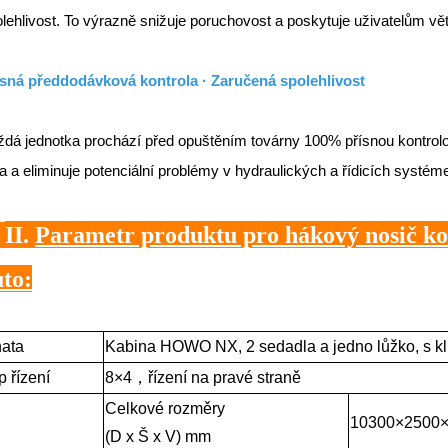
lehlivost. To výrazně snižuje poruchovost a poskytuje uživatelům větš
ísná předdodávková kontrola · Zaručená spolehlivost
dá jednotka prochází před opuštěním továrny 100% přísnou kontrolou
a a eliminuje potenciální problémy v hydraulických a řídicích systém
※
II.
Parametr produktu pro hákový nosič 
uto
:
ata
Kabina HOWO NX, 2 sedadla a jedno lůžko, s kl
p řízení
8
×
4
，
řízení na pravé straně
Celkové rozměry
10300×2500
(D x Š x V) mm