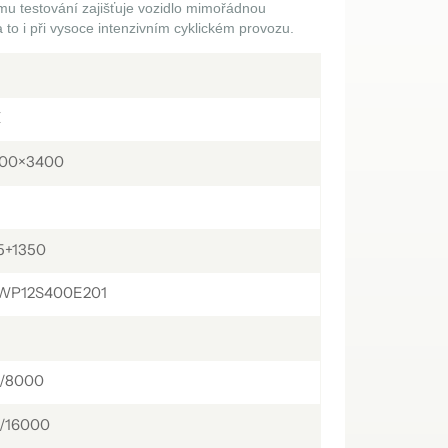
mu testování zajišťuje vozidlo mimořádnou
українська
čeština
Slovák
a to i při vysoce intenzivním cyklickém provozu.
Română
فارسی
hrvatski
Svenska
中文
X
500×3400
5+1350
WP12S400E201
/8000
/16000