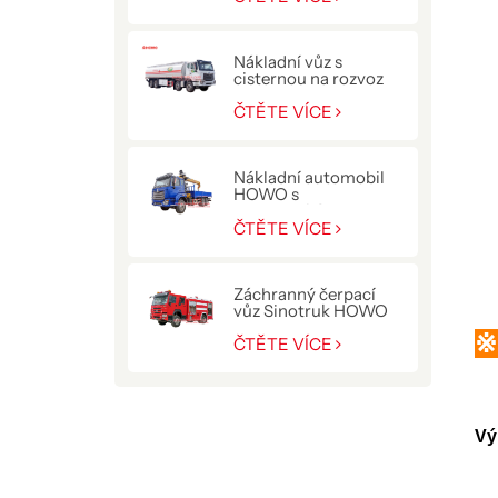
Nákladní vůz s
cisternou na rozvoz
paliva HOWO NX
400HP
ČTĚTE VÍCE
Nákladní automobil
HOWO s
hydraulickým
jeřábem 10 T
ČTĚTE VÍCE
Záchranný čerpací
vůz Sinotruk HOWO
pro policii
※
ČTĚTE VÍCE
Vý