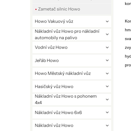
kon
Zametač silnic Howo
Howo Vakuový vůz
Kon
hmo
Nákladní vůz Howo pro nákladní
automobily na palivo
sva
Vodní vůz Howo
zvy
hyd
Jeřáb Howo
pro
Howo Městský nákladní vůz
Hasičský vůz Howo
Nákladní vůz Howo s pohonem
4x4
Nákladní vůz Howo 6x6
Nákladní vůz Howo