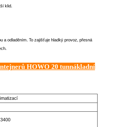
í klid.
 a odladěním. To zajišťuje hladký provoz, přesná
ech.
kontejnerů HOWO 20 tun
nákladní
imatizací
×3400