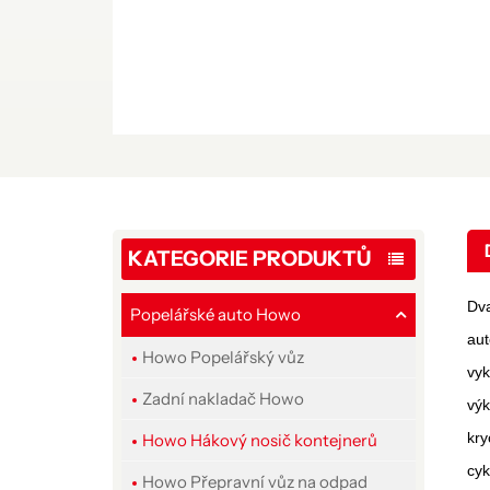
KATEGORIE PRODUKTŮ
Dva
Popelářské auto Howo
aut
Howo Popelářský vůz
vy
Zadní nakladač Howo
výk
kry
Howo Hákový nosič kontejnerů
cyk
Howo Přepravní vůz na odpad