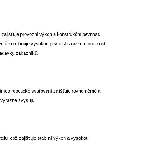
ajišťuje provozní výkon a konstrukční pevnost.
entů kombinuje vysokou pevnost s nízkou hmotností.
ožadavky zákazníků.
atímco robotické svařování zajišťuje rovnoměrné a
 výrazně zvyšují.
elů, což zajišťuje stabilní výkon a vysokou