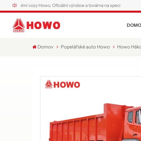
ími vozy Howo. Oficiální výrobce a továrna na speciální nákladní vozy How
DOMO
Domov
Popelářské auto Howo
Howo Háko