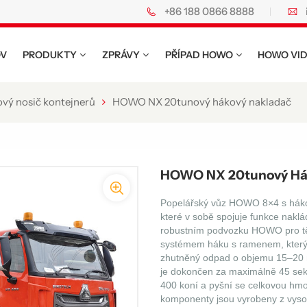
+86 188 0866 8888
o.
V
PRODUKTY
ZPRÁVY
PŘÍPAD HOWO
HOWO VI
vý nosič kontejnerů
HOWO NX 20tunový hákový nakladač
HOWO NX 20tunový Há
Popelářský vůz HOWO 8×4 s hákov
které v sobě spojuje funkce nakl
robustním podvozku HOWO pro tě
systémem háku s ramenem, který 
zhutněný odpad o objemu 15–20 m
je dokončen za maximálně 45 se
400 koní a pyšní se celkovou hmo
komponenty jsou vyrobeny z vysok