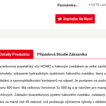
HW76 cabin
Poznámka :
Zeptejte Se Nyní
Detaily Produktu
Případová Studie Zákazníka
cetitunový popelářský vůz HOWO s hákovým zvedákem je velké sanitá
omobilu, vybavené hydraulickým systémem hákového zvedáku, který u
kládání a samovykládkování kontejnerů na odpad. Je postaven na p
onu 400 koní. Má celkovou hmotnost 31 000 kg a je navržen pro mani
chlových. Základní dvacetitunový systém hákového zvedáku, ovládaný
lus za méně než 45 sekund, což prokazuje významné výhody v efektivit