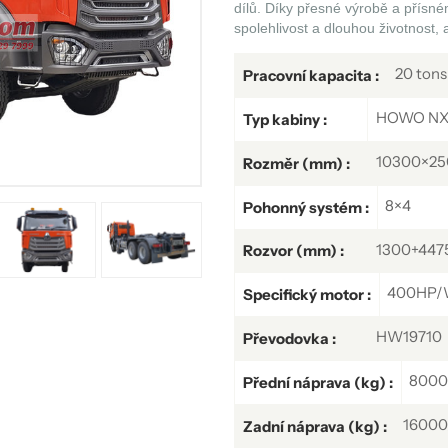
dílů. Díky přesné výrobě a přísné
spolehlivost a dlouhou životnost, 
20 tons
Pracovní kapacita :
HOWO N
Typ kabiny :
10300×2
Rozměr (mm) :
8×4
Pohonný systém :
1300+447
Rozvor (mm) :
400HP/
Specifický motor :
HW19710
Převodovka :
8000
Přední náprava (kg) :
16000
Zadní náprava (kg) :