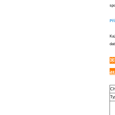
spo
Př
Kaž
dat
a
Ch
Ty