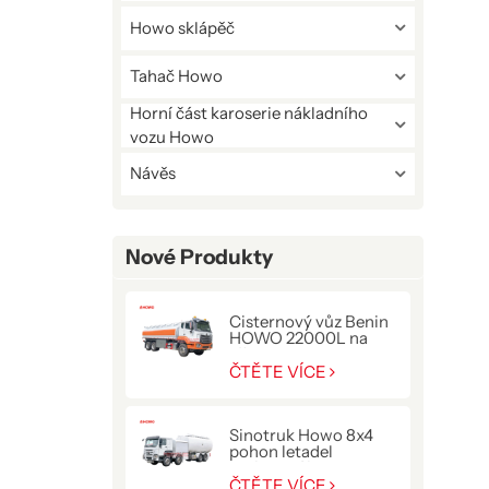
Howo sklápěč
Tahač Howo
Horní část karoserie nákladního
vozu Howo
Návěs
Nové Produkty
Cisternový vůz Benin
HOWO 22000L na
přepravu paliva
ČTĚTE VÍCE
Sinotruk Howo 8x4
pohon letadel
tankovací kamion
ČTĚTE VÍCE