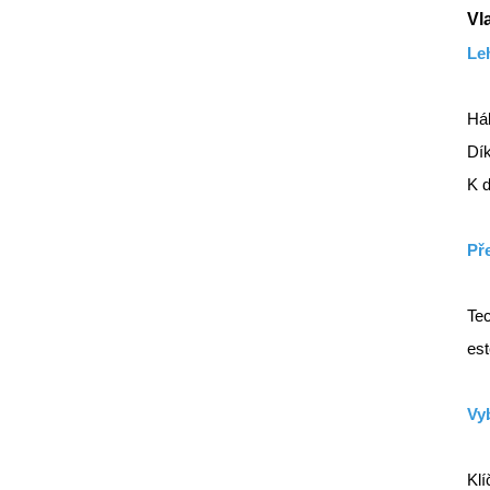
Vl
Le
Há
Dík
K d
Př
Tec
est
Vy
Klí