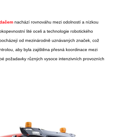
adačem
nachází rovnováhu mezi odolností a nízkou
kopevnostní lité oceli a technologie robotického
ty pocházejí od mezinárodně uznávaných značek, což
ntrolou, aby byla zajištěna přesná koordinace mezi
obé požadavky různých vysoce intenzivních provozních