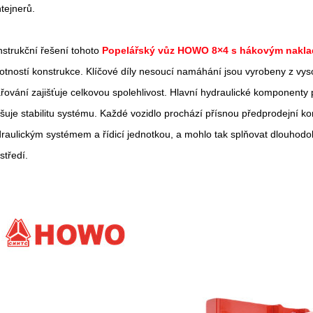
tejnerů.
strukční řešení tohoto
Popelářský vůz HOWO 8×4 s hákovým nakl
tností konstrukce. Klíčové díly nesoucí namáhání jsou vyrobeny z vyso
řování zajišťuje celkovou spolehlivost. Hlavní hydraulické komponen
šuje stabilitu systému. Každé vozidlo prochází přísnou předprodejní ko
raulickým systémem a řídicí jednotkou, a mohlo tak splňovat dlouhod
středí.