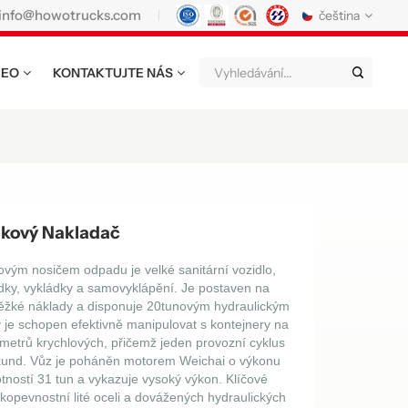
info@howotrucks.com
čeština
DEO
KONTAKTUJTE NÁS
English
Français
Deutsch
Русский
Italiano
Español
Português
Nederland
日语
한국어
Türk
Ελληνικά
kový Nakladač
แบบไทย
Magyar
Indonesia
ým nosičem odpadu je velké sanitární vozidlo,
ádky, vykládky a samovyklápění. Je postaven na
Tiếng Việt
عربي
Қазақстан
žké náklady a disponuje 20tunovým hydraulickým
je schopen efektivně manipulovat s kontejnery na
မြန်မာ
Filipino
kiswahili
etrů krychlových, přičemž jeden provozní cyklus
kund. Vůz je poháněn motorem Weichai o výkonu
tností 31 tun a vykazuje vysoký výkon. Klíčové
Türkmenler
o'zbek
Кыргызча
opevnostní lité oceli a dovážených hydraulických