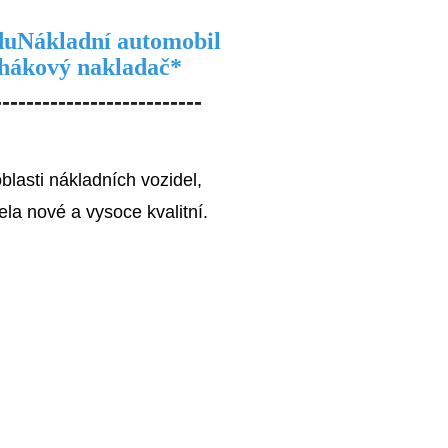
du
Nákladní automobil
hákový nakladač
*
--------------------------
lasti nákladních vozidel,
la nové a vysoce kvalitní.