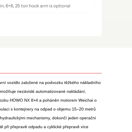
, 6×6, 25 ton hook arm is optional
rní vozidlo založené na podvozku těžkého nákladního
možňuje nezávislé automatizované nakládání,
odvozku HOWO NX 8×4 a poháněn motorem Weichai o
pulaci s kontejnery na odpad o objemu 15–20 metrů
 hydraulickými mechanismy, dokončí jeden operační
ě při přepravě odpadu a cyklické přepravě více