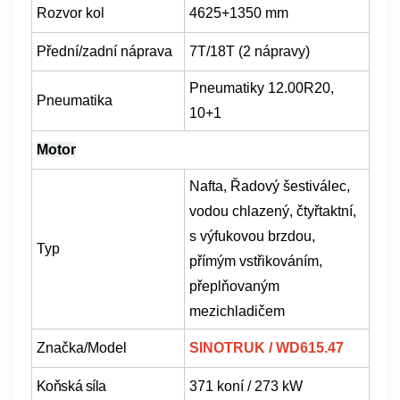
Rozvor kol
4625+1350 mm
Přední/zadní náprava
7T/18T (2 nápravy)
Pneumatiky 12.00R20,
Pneumatika
10+1
Motor
Nafta,
Řadový šestiválec,
vodou chlazený, čtyřtaktní,
s výfukovou brzdou,
Typ
přímým vstřikováním,
přeplňovaným
mezichladičem
Značka/Model
SINOTRUK / WD615.47
Koňská síla
371 koní / 273 kW