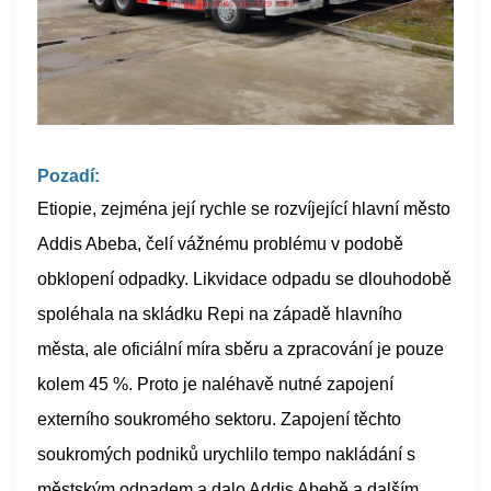
Pozadí:
Etiopie, zejména její rychle se rozvíjející hlavní město
Addis Abeba, čelí vážnému problému v podobě
obklopení odpadky. Likvidace odpadu se dlouhodobě
spoléhala na skládku Repi na západě hlavního
města, ale oficiální míra sběru a zpracování je pouze
kolem 45 %. Proto je naléhavě nutné zapojení
externího soukromého sektoru. Zapojení těchto
soukromých podniků urychlilo tempo nakládání s
městským odpadem a dalo Addis Abebě a dalším