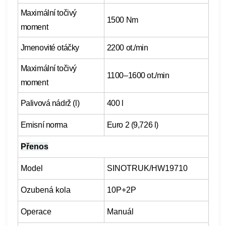
Maximální točivý
1500 Nm
moment
Jmenovité otáčky
2200 ot./min
Maximální točivý
1100–1600 ot./min
moment
Palivová nádrž (l)
400 l
Emisní norma
Euro 2 (9,726 l)
Přenos
Model
SINOTRUK/HW19710
Ozubená kola
10P+2P
Operace
Manuál