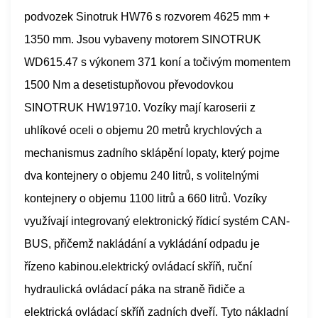
podvozek Sinotruk HW76 s rozvorem 4625 mm +
1350 mm. Jsou vybaveny motorem SINOTRUK
WD615.47 s výkonem 371 koní a točivým momentem
1500 Nm a desetistupňovou převodovkou
SINOTRUK HW19710. Vozíky mají karoserii z
uhlíkové oceli o objemu 20 metrů krychlových a
mechanismus zadního sklápění lopaty, který pojme
dva kontejnery o objemu 240 litrů, s volitelnými
kontejnery o objemu 1100 litrů a 660 litrů. Vozíky
využívají integrovaný elektronický řídicí systém CAN-
BUS, přičemž nakládání a vykládání odpadu je
řízeno kabinou.
elektrický
ovládací skříň, ruční
hydraulická ovládací páka na straně řidiče a
elektrická ovládací skříň zadních dveří. Tyto nákladní