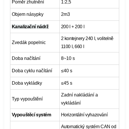
Poměr zhutnění
1:2,5
Objem násypky
2m3
Kanalizační nádrž
200 l + 200 l
2 kontejnery 240 l, volitelně
Zvedák popelnic
1100 l, 660 l
Doba načítání
8~10 s
Doba cyklu načítání
≤40 s
Doba vykládky
≤45 s
Zadní nakládání a
Typ vypouštění
vykládání
Vypouštěcí systém
Horizontální vyhazování
Automatický systém CAN od