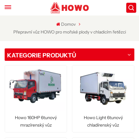
Domov
Přepravní vůz HOWO pro mořské plody v chladicím řetězci
KATEGORIE PRODUKTŮ
Howo 160HP 6tunový
Howo Light 6tunový
mrazírenský vůz
chladírenský vůz