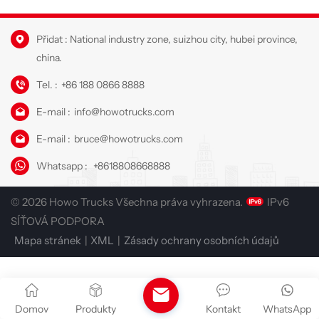
Přidat : National industry zone, suizhou city, hubei province,
china.
Tel. :
+86 188 0866 8888
E-mail :
info@howotrucks.com
E-mail :
bruce@howotrucks.com
Whatsapp :
+8618808668888
© 2026 Howo Trucks Všechna práva vyhrazena.
IPv6
SÍŤOVÁ PODPORA
Mapa stránek
|
XML
|
Zásady ochrany osobních údajů
Domov
Produkty
Kontakt
WhatsApp