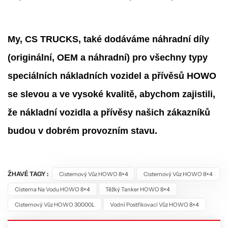
My, CS TRUCKS, také dodáváme náhradní díly
(originální, OEM a náhradní) pro všechny typy
speciálních nákladních vozidel a přívěsů HOWO
se slevou a ve vysoké kvalitě, abychom zajistili,
že nákladní vozidla a přívěsy našich zákazníků
budou v dobrém provozním stavu.
ŽHAVÉ TAGY :
Cisternový Vůz HOWO 8×4
Cisternový Vůz HOWO 8×4
Cisterna Na Vodu HOWO 8×4
Těžký Tanker HOWO 8×4
Cisternový Vůz HOWO 30000L
Vodní Postřikovací Vůz HOWO 8×4