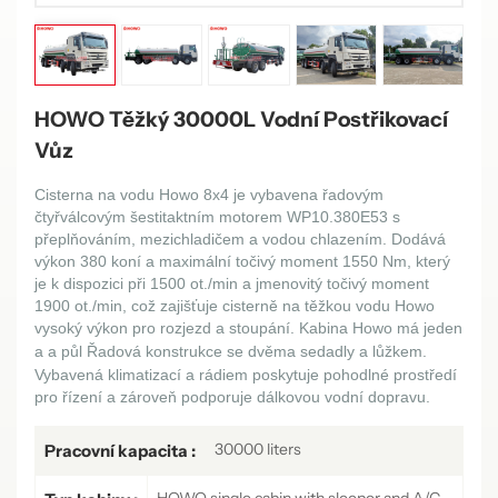
HOWO Těžký 30000L Vodní Postřikovací
Vůz
Cisterna na vodu Howo 8x4 je vybavena řadovým
čtyřválcovým šestitaktním motorem WP10.380E53 s
přeplňováním, mezichladičem a vodou chlazením. Dodává
výkon 380 koní a maximální točivý moment 1550 Nm, který
je k dispozici při 1500 ot./min a jmenovitý točivý moment
1900 ot./min, což zajišťuje cisterně na těžkou vodu Howo
vysoký výkon pro rozjezd a stoupání. Kabina Howo má jeden
a
a
půl
Řadová konstrukce se dvěma sedadly a lůžkem.
Vybavená klimatizací a rádiem poskytuje pohodlné prostředí
pro řízení a zároveň podporuje dálkovou vodní dopravu.
30000 liters
Pracovní kapacita :
HOWO single cabin with sleeper and A/C