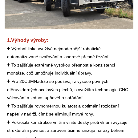
1.
Výhody výroby:
♦
Výrobní linka využívá nejmodernější robotické
automatizované svařování a laserové přesné řezání.
♦
To zajišťuje extrémně vysokou přesnost a konzistenci
montáže, což umožňuje individuální úpravy.
♦
Pro 20
CBM
Nádrže se používají z vysoce pevných,
otěruvzdorných ocelových plechů, s využitím technologie CNC
válcování a jednostupňového spřádání.
♦
To zajišťuje rovnoměrnou kulatost a optimální rozložení
napětí v nádrži, čímž se eliminují mrtvé rohy.
♦
Pokročilá konstrukce vnitřní vlnité desky proti vlnám zvyšuje
strukturální pevnost a zároveň účinně snižuje nárazy během