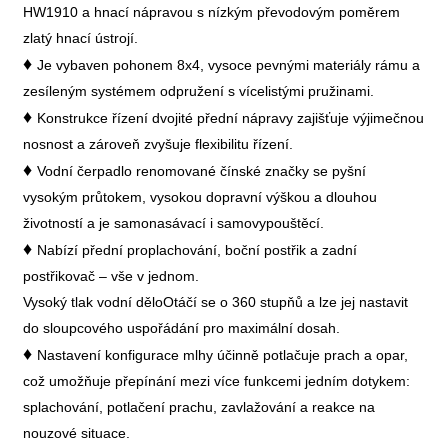
HW1910 a hnací nápravou s nízkým převodovým poměrem
zlatý hnací ústrojí.
♦
Je vybaven pohonem 8x4, vysoce pevnými materiály rámu a
zesíleným systémem odpružení s vícelistými pružinami.
♦
Konstrukce řízení dvojité přední nápravy zajišťuje výjimečnou
nosnost a zároveň zvyšuje flexibilitu řízení.
♦
Vodní čerpadlo renomované čínské značky se pyšní
vysokým průtokem, vysokou dopravní výškou a dlouhou
životností a je samonasávací i samovypouštěcí.
♦
Nabízí přední proplachování, boční postřik a zadní
postřikovač – vše v jednom.
Vysoký tlak
vodní dělo
Otáčí se o 360 stupňů a lze jej nastavit
do sloupcového uspořádání pro maximální dosah.
♦
Nastavení konfigurace mlhy účinně potlačuje prach a opar,
což umožňuje přepínání mezi více funkcemi jedním dotykem:
splachování, potlačení prachu, zavlažování a reakce na
nouzové situace.