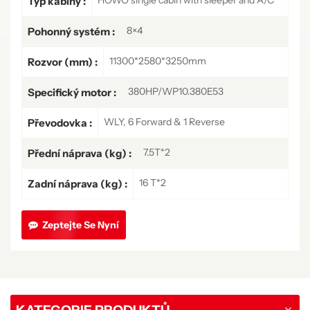
Typ kabiny :
8×4
Pohonný systém :
11300*2580*3250mm
Rozvor (mm) :
380HP/WP10.380E53
Specifický motor :
WLY, 6 Forward & 1 Reverse
Převodovka :
7.5T*2
Přední náprava (kg) :
16 T*2
Zadní náprava (kg) :
Zeptejte Se Nyní
KATEGORIE PRODUKTŮ