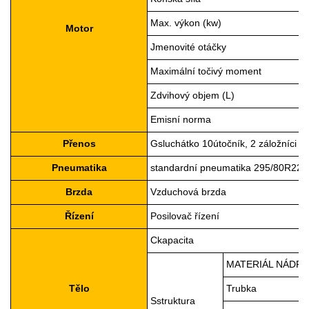
Max. výkon (kw)
Motor
Jmenovité otáčky
Maximální točivý moment
Zdvihový objem (L)
Emisní norma
Přenos
G
sluchátko
10
útočník, 2 záložníci
Pneumatika
standardní pneumatika 295/80R22.5
Brzda
Vzduchová brzda
Řízení
Posilovač řízení
C
kapacita
MATERIÁL NÁDR
Tělo
Trubka
S
struktura