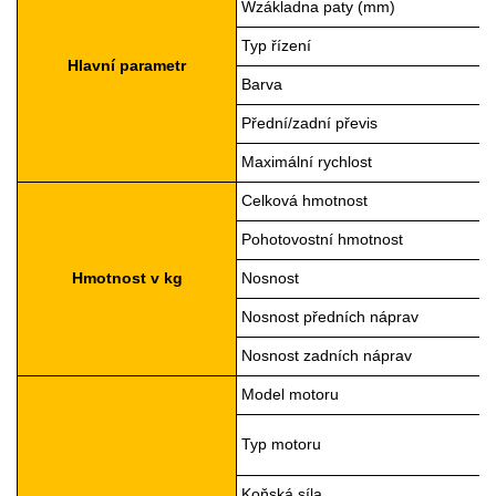
W
základna paty (mm)
Typ řízení
Hlavní parametr
Barva
Přední/zadní převis
Maximální rychlost
Celková hmotnost
Pohotovostní hmotnost
Hmotnost v kg
Nosnost
Nosnost předních náprav
Nosnost zadních náprav
Model motoru
Typ motoru
Koňská síla