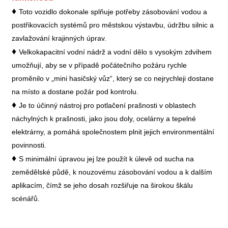
♦
Toto vozidlo dokonale splňuje potřeby zásobování vodou a
postřikovacích systémů pro městskou výstavbu, údržbu silnic a
zavlažování krajinných úprav.
♦
Velkokapacitní vodní nádrž a vodní dělo s vysokým zdvihem
umožňují, aby se v případě počátečního požáru rychle
proměnilo v „mini hasičský vůz“, který se co nejrychleji dostane
na místo a dostane požár pod kontrolu.
♦
Je to účinný nástroj pro potlačení prašnosti v oblastech
náchylných k prašnosti, jako jsou doly, ocelárny a tepelné
elektrárny, a pomáhá společnostem plnit jejich environmentální
povinnosti.
♦
S minimální úpravou jej lze použít k úlevě od sucha na
zemědělské půdě, k nouzovému zásobování vodou a k dalším
aplikacím, čímž se jeho dosah rozšiřuje na širokou škálu
scénářů.