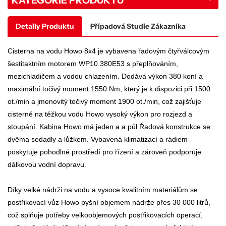
Detaily Produktu
Případová Studie Zákazníka
Cisterna na vodu Howo 8x4 je vybavena řadovým čtyřválcovým
šestitaktním motorem WP10.380E53 s přeplňováním,
mezichladičem a vodou chlazením. Dodává výkon 380 koní a
maximální točivý moment 1550 Nm, který je k dispozici při 1500
ot./min a jmenovitý točivý moment 1900 ot./min, což zajišťuje
cisterně na těžkou vodu Howo vysoký výkon pro rozjezd a
stoupání. Kabina Howo má jeden
a
a
půl
Řadová konstrukce se
dvěma sedadly a lůžkem. Vybavená klimatizací a rádiem
poskytuje pohodlné prostředí pro řízení a zároveň podporuje
dálkovou vodní dopravu.
Díky velké nádrži na vodu a vysoce kvalitním materiálům se
postřikovací vůz Howo pyšní objemem nádrže přes 30 000 litrů,
což splňuje potřeby velkoobjemových postřikovacích operací,