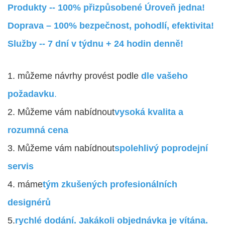
Produkty -- 100% přizpůsobené Úroveň jedna!
Doprava – 100% bezpečnost, pohodlí, efektivita!
Služby -- 7 dní v týdnu + 24 hodin denně!
1. můžeme návrhy provést podle
dle vašeho
požadavku
.
2. Můžeme vám nabídnout
vysoká kvalita a
rozumná cena
3. Můžeme vám nabídnout
spolehlivý poprodejní
servis
4. máme
tým zkušených profesionálních
designérů
5.
rychlé dodání. Jakákoli objednávka je vítána.