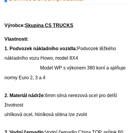
Výrobce:
Skupina CS TRUCKS
Vlastnosti:
1. Podvozek nákladního vozidla:
Podvozek těžkého
nákladního vozu Howo, model 8X4
Model WP s výkonem 380 koní a splňuje
normy Euro 2, 3 a 4
2. Materiál nádrže:
6mm silná nerezová ocel pro delší
životnost
uhlíková ocel, hliníková slitina lze zvolit
3. Vodní čerpadlo:
Vodní čerpadlo China TOP, průtok 60