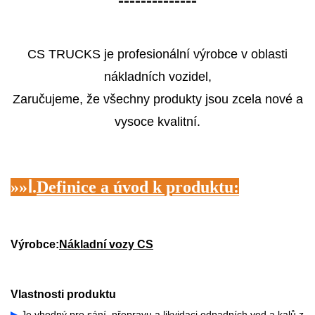
--------------
CS TRUCKS je profesionální výrobce v oblasti
nákladních vozidel,
Zaručujeme, že všechny produkty jsou zcela nové a
vysoce kvalitní.
»»
Ⅰ.
Definice a úvod k produktu:
Výrobce:
Nákladní vozy CS
Vlastnosti produktu
▶
Je vhodný pro sání, přepravu a likvidaci odpadních vod a kalů z