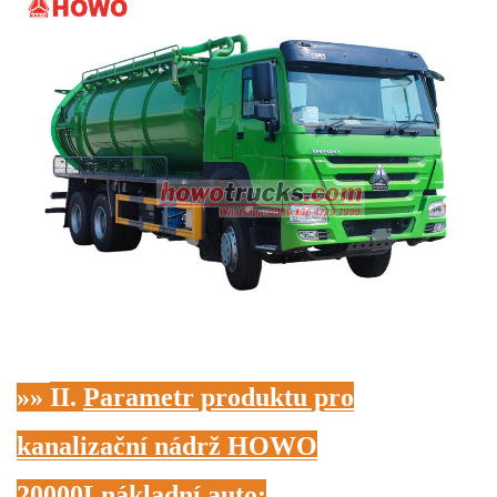
»»
II.
Parametr produktu pro
kanalizační nádrž HOWO
20000L
nákladní auto
: