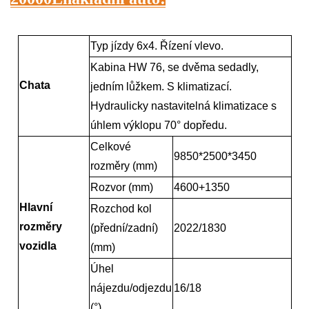
Typ jízdy 6x4. Řízení vlevo.
Kabina HW 76, se dvěma sedadly,
Chata
jedním lůžkem. S klimatizací.
Hydraulicky nastavitelná klimatizace s
úhlem výklopu 70° dopředu.
Celkové
9850*2500*3450
rozměry (mm)
Rozvor (mm)
4600+1350
Hlavní
Rozchod kol
rozměry
(přední/zadní)
2022/1830
vozidla
(mm)
Úhel
nájezdu/odjezdu
16/18
(°)