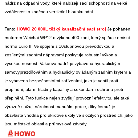
nádrž na odpadní vody, které nabízejí sací schopnosti na velké
vzdálenosti a značnou vertikální hloubku sání.
Tento
HOWO 20 000L těžký kanalizační sací stroj
Je poháněn
motorem Weichai WP12 o výkonu 400 koní, který splňuje emisní
normu Euro II. Ve spojení s 10stupňovou převodovkou a
zesílenými zadními nápravami poskytuje robustní výkon a
vysokou nosnost. Vakuová nádrž je vybavena hydraulickým
samovyprazdňováním a hydraulicky ovládaným zadním krytem a
je vybavena bezpečnostními zařízeními, jako je ventil proti
přeplnění, alarm hladiny kapaliny a sekundární ochrana proti
přeplnění. Tyto funkce nejen zvyšují provozní efektivitu, ale také
výrazně snižují náročnost manuální práce, díky čemuž je
obzvláště vhodná pro úklidové úkoly ve složitých prostředích, jako
jsou městské oblasti a průmyslové závody.