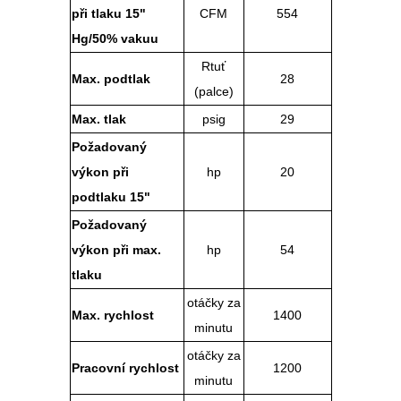
při tlaku 15"
CFM
554
Hg/50% vakuu
Rtuť
Max. podtlak
28
(palce)
Max. tlak
psig
29
Požadovaný
výkon při
hp
20
podtlaku 15"
Požadovaný
výkon při max.
hp
54
tlaku
otáčky za
Max. rychlost
1400
minutu
otáčky za
Pracovní rychlost
1200
minutu