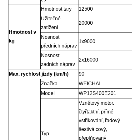
Hmotnost tary
12500
Užitečné
20000
zatížení
Hmotnost v
Nosnost
kg
1x9000
předních náprav
Nosnost
2x16000
zadních náprav
Max. rychlost jízdy (km/h)
90
Značka
WEICHAI
Model
WP12S400E201
Vznětový motor,
čtyřtaktní, přímé
vstřikování, řadový
šestiválcový,
Typ
přeplňovaný