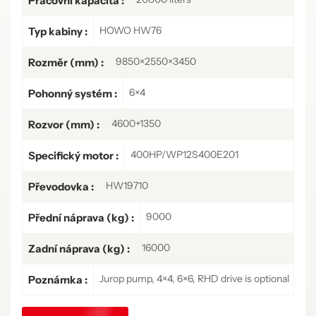
Pracovní kapacita :
HOWO HW76
Typ kabiny :
9850×2550×3450
Rozměr (mm) :
6×4
Pohonný systém :
4600+1350
Rozvor (mm) :
400HP/WP12S400E201
Specifický motor :
HW19710
Převodovka :
9000
Přední náprava (kg) :
16000
Zadní náprava (kg) :
Jurop pump, 4×4, 6×6, RHD drive is optional
Poznámka :