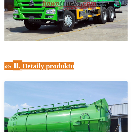
Ⅲ.
»»
Detaily produktu