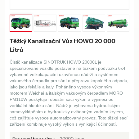
Těžký Kanalizační Vůz HOWO 20 000
Litrů
Čistič kanalizace SINOTRUK HOWO 20000L je
specializované vozidlo postavené na těžkém podvozku 6x4,
vybavené velkokapacitní uzavřenou nádrží a systémem
vakuového čerpadla pro sání a přepravu kapalného odpadu,
jako jsou fekálie a kaly. Poháněno vysoce výkonným
motorem Weichai a italským vakuovým čerpadlem MORO
PM110W poskytuje robustní sací výkon a výjimečnou
vertikální hloubku sání. Nádrž je vybavena hydraulickým
samovyklápěním a hydraulicky ovládaným zadním krytem, ​​
což zajišťuje vysoce automatizovaný provoz. Toto těžké sací
zařízení kombinuje vysoký výkon s vynikající účinností.
20000 liters