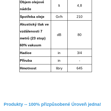
Objem olejové
lt
4,8
nádrže
Spotřeba oleje
Gr/h
210
Akustický tlak ve
vzdálenosti 7
dB
80
metrů (23 stop)
60% vakuum
Hadice
in
3/4
Příruba
in
-
Hmotnost
libry
645
Produkty -- 100% přizpůsobené Úroveň jedna!