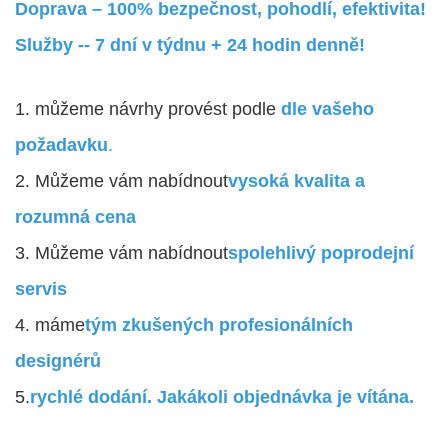
Doprava – 100% bezpečnost, pohodlí, efektivita!
Služby -- 7 dní v týdnu + 24 hodin denně!
1. můžeme návrhy provést podle
dle vašeho
požadavku
.
2. Můžeme vám nabídnout
vysoká kvalita a
rozumná cena
3. Můžeme vám nabídnout
spolehlivý poprodejní
servis
4. máme
tým zkušených profesionálních
designérů
5.
rychlé dodání. Jakákoli objednávka je vítána.