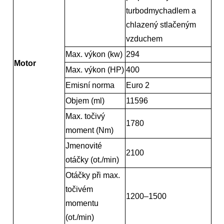
turbodmychadlem a
chlazený stlačeným
vzduchem
Max. výkon (kw)
294
Motor
Max. výkon (HP)
400
Emisní norma
Euro 2
Objem (ml)
11596
Max. točivý
1780
moment (Nm)
Jmenovité
2100
otáčky (ot./min)
Otáčky při max.
točivém
1200–1500
momentu
(ot./min)