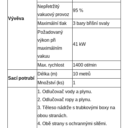
Nepřetržitý
95 %
vakuový provoz
Vývěva
Maximální tlak
3 bary břišní svaly
Požadovaný
výkon při
41 kW
maximálním
vakuu
Max. rychlost
1400 ot/min
Délka (m)
10 metrů
Sací potrubí
Množství (ks)
1
1. Odlučovač vody a plynu.
2. Odlučovač ropy a plynu.
3. Těleso nádrže s trubkovými boxy na
obou stranách.
4. Obě strany s ochrannými sítěmi.