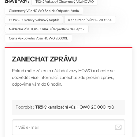
ŽHAVÉ TAGY :
Těžký Vakuový Cisternový Vůz HOWO
Cisternový Vůz HOWO 6×4 Na Odpadní Vodu
HOWO 10kolový Vakuový Septik
Kanalizační Vůz HOWO 6×4
Nákladní Vůz HOWO 6×4 S Čerpadlem Na Septik
Cena Vakuového Vozu HOWO 20000L
ZANECHAT ZPRÁVU
Pokud máte zájem o nákladní vozy HOWO a chcete se
dozvědět více informací, zanechte zde prosím zprávu,
odpovíme vám do 8 hodin.
Podrobit :
Těžký kanalizační vůz HOWO 20 000 litrů