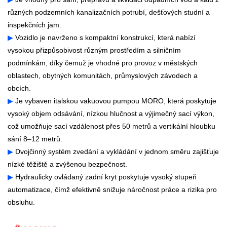
různých podzemních kanalizačních potrubí, dešťových studní a
inspekčních jam.
▶
Vozidlo je navrženo s kompaktní konstrukcí, která nabízí
vysokou přizpůsobivost různým prostředím a silničním
podmínkám, díky čemuž je vhodné pro provoz v městských
oblastech, obytných komunitách, průmyslových závodech a
obcích.
▶
Je vybaven italskou vakuovou pumpou MORO, která poskytuje
vysoký objem odsávání, nízkou hlučnost a výjimečný sací výkon,
což umožňuje sací vzdálenost přes 50 metrů a vertikální hloubku
sání 8–12 metrů.
▶
Dvojčinný systém zvedání a vykládání v jednom směru zajišťuje
nízké těžiště a zvýšenou bezpečnost.
▶
Hydraulicky ovládaný zadní kryt poskytuje vysoký stupeň
automatizace, čímž efektivně snižuje náročnost práce a rizika pro
obsluhu.