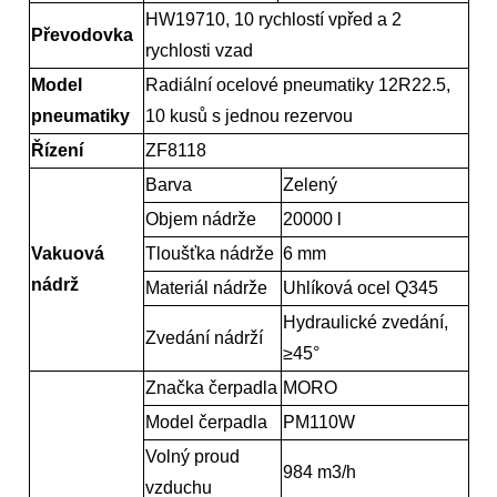
HW19710, 10 rychlostí vpřed a 2
Převodovka
rychlosti vzad
Model
Radiální ocelové pneumatiky 12R22.5,
pneumatiky
10 kusů s jednou rezervou
Řízení
ZF8118
Barva
Zelený
Objem nádrže
20000 l
Vakuová
Tloušťka nádrže
6 mm
nádrž
Materiál nádrže
Uhlíková ocel Q345
Hydraulické zvedání,
Zvedání nádrží
≥
45
°
Značka čerpadla
MORO
Model čerpadla
PM110W
Volný proud
984 m3/h
vzduchu