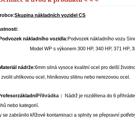
robce:
Skupina nákladních vozidel CS
astnosti:
 Podvozek nákladního vozidla:
Podvozek nákladního vozu Sin
Model WP s výkonem 300 HP, 340 HP, 371 HP, 380
 Materiál nádrže:
6mm silná vysoce kvalitní ocel pro delší životn
 zvolit uhlíkovou ocel, hliníkovou slitinu nebo nerezovou ocel.
Profesor
základní
Přihrádka：
Nádrž je rozdělena do 6 přihráde
uhů nebo kategorií.
 se zabránilo křížové kontaminaci a splnily se přepravní potřeby