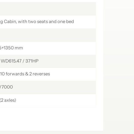
українська
čeština
Slovák
Română
فارسی
hrvatski
 Cabin, with two seats and one bed
Svenska
中文
5+1350 mm
k WD615.47 / 371HP
10 forwards & 2 reverses
/7000
2 axles)