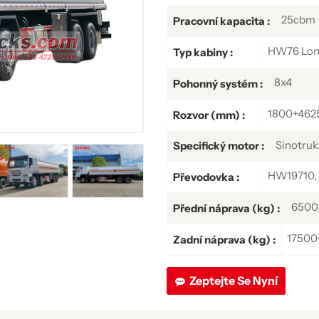
25cbm
Pracovní kapacita :
HW76 Long
Typ kabiny :
8x4
Pohonný systém :
1800+462
Rozvor (mm) :
Sinotru
Specifický motor :
HW19710, 
Převodovka :
6500
Přední náprava (kg) :
17500(
Zadní náprava (kg) :
Zeptejte Se Nyní