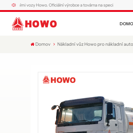
ími vozy Howo. Oficiální výrobce a továrna na speciální nákladní vozy How
DOMO
Domov
Nákladní vůz Howo pro nákladní auto