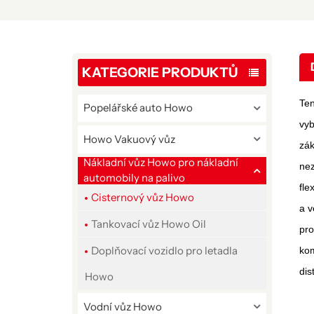
KATEGORIE PRODUKTŮ
Te
Popelářské auto Howo
vy
Howo Vakuový vůz
zák
Nákladní vůz Howo pro nákladní
nez
automobily na palivo
fle
Cisternový vůz Howo
a v
Tankovací vůz Howo Oil
pro
Doplňovací vozidlo pro letadla
kom
dis
Howo
Vodní vůz Howo