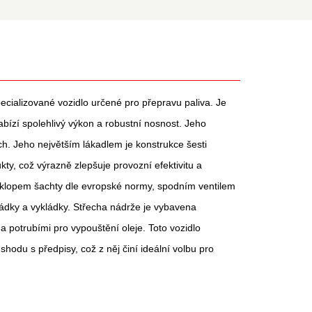
pecializované vozidlo určené pro přepravu paliva. Je
í spolehlivý výkon a robustní nosnost. Jeho
ch. Jeho největším lákadlem je konstrukce šesti
y, což výrazně zlepšuje provozní efektivitu a
poklopem šachty dle evropské normy, spodním ventilem
kládky a vykládky. Střecha nádrže je vybavena
 potrubími pro vypouštění oleje. Toto vozidlo
hodu s předpisy, což z něj činí ideální volbu pro