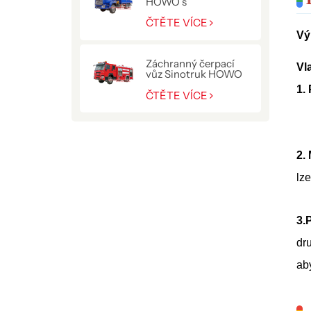
HOWO s
hydraulickým
jeřábem 10 T
ČTĚTE VÍCE
Vý
Záchranný čerpací
Vl
vůz Sinotruk HOWO
pro policii
1.
ČTĚTE VÍCE
2.
lze
3.
dr
aby