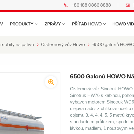
+86 188 0866 8888
o.
V
PRODUKTY
ZPRÁVY
PŘÍPAD HOWO
HOWO VI
mobily na palivo
Cisternový vůz Howo
6500 galonů HOWO N
6500 Galonů HOWO Nákl
Cisternový vůz Sinotruk HOWO
Sinotruk HW76 s kabinou, poho
vybaven motorem Sinotruk WD61
olejová nádrž z uhlíkové oceli o
objemu 3, 4, 4, 4, 5, 5 metrů k
standardním průlezem, spodním v
lávkou, madlem, 1 nouzovým vent