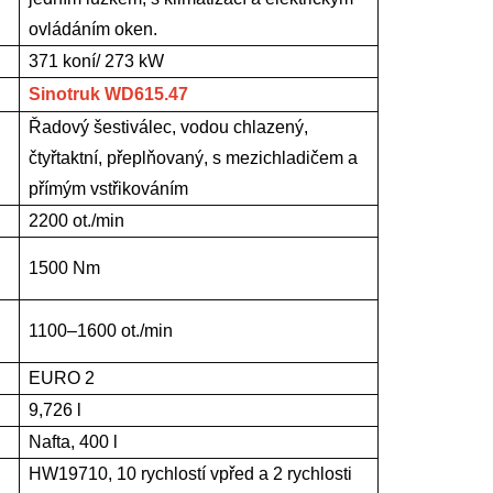
ovládáním oken.
371 koní/
273 kW
Sinotruk
WD615.47
Řadový šestiválec, vodou chlazený,
čtyřtaktní, přeplňovaný, s mezichladičem a
přímým vstřikováním
2200 ot./min
1500 Nm
1100–1600 ot./min
EURO 2
9,726 l
Nafta, 400 l
H
W19710, 10 rychlostí vpřed a 2 rychlosti