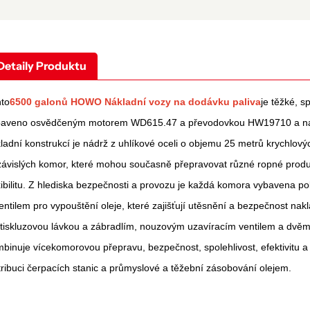
Detaily Produktu
nto
6500 galonů HOWO Nákladní vozy na dodávku paliva
je těžké, s
baveno osvědčeným motorem WD615.47 a převodovkou HW19710 a nabíz
ladní konstrukcí je nádrž z uhlíkové oceli o objemu 25 metrů krychlový
ávislých komor, které mohou současně přepravovat různé ropné produkt
xibilitu. Z hlediska bezpečnosti a provozu je každá komora vybavena 
entilem pro vypouštění oleje, které zajišťují utěsnění a bezpečnost na
tiskluzovou lávkou a zábradlím, nouzovým uzavíracím ventilem a dvěma
binuje vícekomorovou přepravu, bezpečnost, spolehlivost, efektivitu a s
tribuci čerpacích stanic a průmyslové a těžební zásobování olejem.