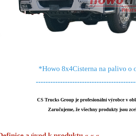
*Howo 8x4
Cisterna na palivo o 
-----------------------------------------
CS Trucks Group je profesionální výrobce v obl
Zaručujeme, že všechny produkty jsou zcela
Definice a úvod k produktu « « «