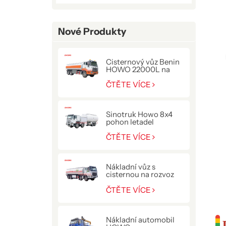
Nové Produkty
Cisternový vůz Benin
HOWO 22000L na
přepravu paliva
ČTĚTE VÍCE
Sinotruk Howo 8x4
pohon letadel
tankovací kamion
ČTĚTE VÍCE
Nákladní vůz s
cisternou na rozvoz
paliva HOWO NX
400HP
ČTĚTE VÍCE
Nákladní automobil