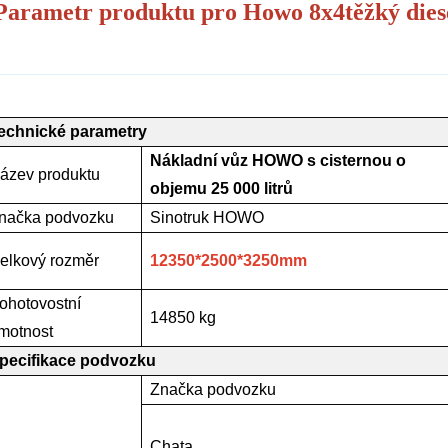
Parametr produktu pro Howo 8x4
těžký dies
echnické parametry
Nákladní vůz HOWO s cisternou o
ázev produktu
objemu 25 000 litrů
načka podvozku
Sinotruk HOWO
elkový rozměr
12350*2500*3250
mm
ohotovostní
14850 kg
motnost
pecifikace podvozku
Značka podvozku
Chata