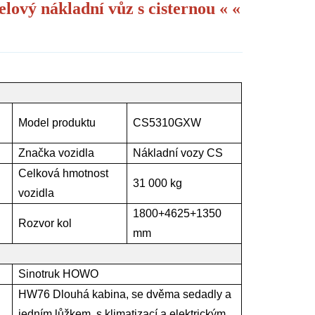
elový nákladní vůz s cisternou
« «
Model produktu
CS5310GXW
Značka vozidla
Nákladní vozy CS
Celková hmotnost
31 000 kg
vozidla
1800+4625+1350
Rozvor kol
mm
Sinotruk HOWO
HW76 Dlouhá kabina
, se dvěma sedadly a
jedním lůžkem, s klimatizací a elektrickým