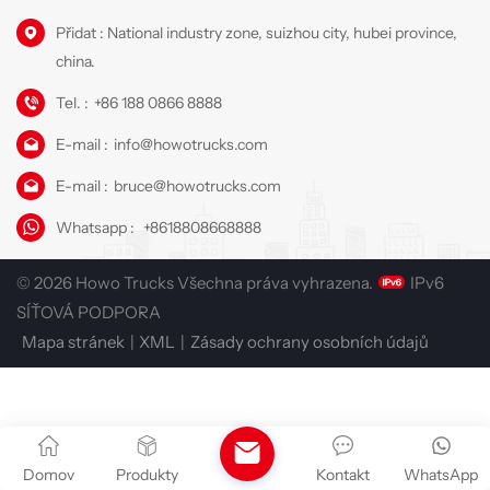
Přidat : National industry zone, suizhou city, hubei province,
china.
Tel. :
+86 188 0866 8888
E-mail :
info@howotrucks.com
E-mail :
bruce@howotrucks.com
Whatsapp :
+8618808668888
© 2026 Howo Trucks Všechna práva vyhrazena.
IPv6
SÍŤOVÁ PODPORA
Mapa stránek
|
XML
|
Zásady ochrany osobních údajů
Domov
Produkty
Kontakt
WhatsApp