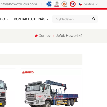
info@howotrucks.com
čeština
DEO
KONTAKTUJTE NÁS
English
Français
Deutsch
Русский
Italiano
Español
Domov
Jeřáb Howo 6x4
Português
Nederland
日语
한국어
Türk
Ελληνικά
แบบไทย
Magyar
Indonesia
Tiếng Việt
عربي
Қазақстан
မြန်မာ
Filipino
kiswahili
Türkmenler
o'zbek
Кыргызча