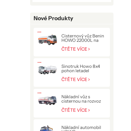
Nové Produkty
Cisternový vůz Benin
HOWO 22000L na
přepravu paliva
ČTĚTE VÍCE
Sinotruk Howo 8x4
pohon letadel
tankovací kamion
ČTĚTE VÍCE
Nákladní vůz s
cisternou na rozvoz
paliva HOWO NX
400HP
ČTĚTE VÍCE
Nákladní automobil