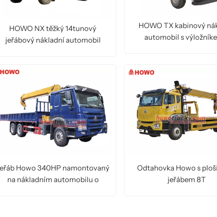
HOWO TX kabinový nák
HOWO NX těžký 14tunový
automobil s výložník
jeřábový nákladní automobil
nosnosti 20 tun
ČTĚTE VÍCE
ČTĚTE VÍCE
Jeřáb Howo 340HP namontovaný
Odtahovka Howo s ploš
na nákladním automobilu o
jeřábem 8T
nosnosti 10 tun
ČTĚTE VÍCE
ČTĚTE VÍCE