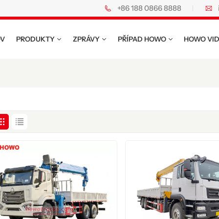
+86 188 0866 8888
kladní vozy Howo.
V
PRODUKTY
ZPRÁVY
PŘÍPAD HOWO
HOWO VI