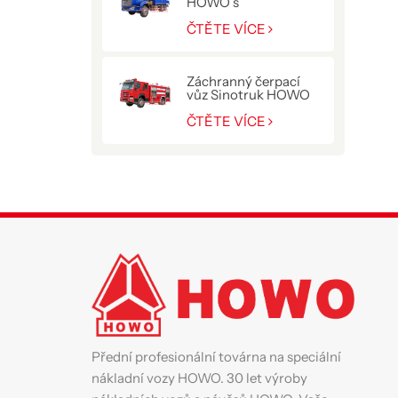
HOWO s
hydraulickým
jeřábem 10 T
ČTĚTE VÍCE
Záchranný čerpací
vůz Sinotruk HOWO
pro policii
ČTĚTE VÍCE
Přední profesionální továrna na speciální
nákladní vozy HOWO. 30 let výroby