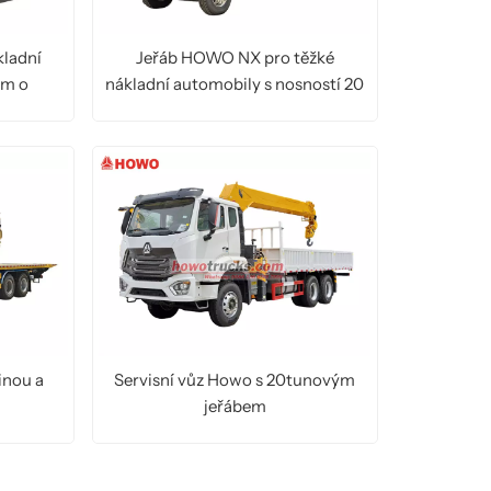
українська
čeština
Slovák
ladní
Jeřáb HOWO NX pro těžké
Română
فارسی
hrvatski
em o
nákladní automobily s nosností 20
tun
ČTĚTE VÍCE
Svenska
中文
inou a
Servisní vůz Howo s 20tunovým
jeřábem
ČTĚTE VÍCE