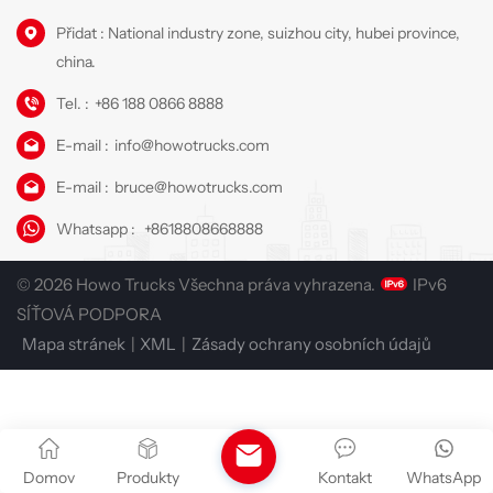
Přidat : National industry zone, suizhou city, hubei province,
china.
Tel. :
+86 188 0866 8888
E-mail :
info@howotrucks.com
E-mail :
bruce@howotrucks.com
Whatsapp :
+8618808668888
© 2026 Howo Trucks Všechna práva vyhrazena.
IPv6
SÍŤOVÁ PODPORA
Mapa stránek
|
XML
|
Zásady ochrany osobních údajů
Domov
Produkty
Kontakt
WhatsApp