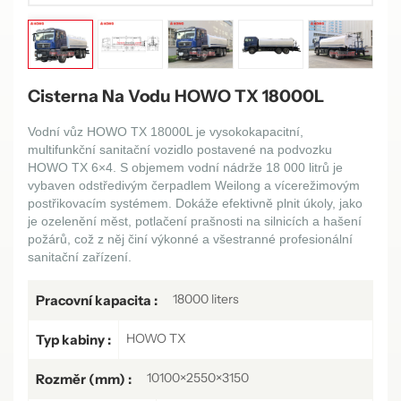
Cisterna Na Vodu HOWO TX 18000L
Vodní vůz HOWO TX 18000L je vysokokapacitní,
multifunkční sanitační vozidlo postavené na podvozku
HOWO TX 6×4. S objemem vodní nádrže 18 000 litrů je
vybaven odstředivým čerpadlem Weilong a vícerežimovým
postřikovacím systémem. Dokáže efektivně plnit úkoly, jako
je ozelenění měst, potlačení prašnosti na silnicích a hašení
požárů, což z něj činí výkonné a všestranné profesionální
sanitační zařízení.
18000 liters
Pracovní kapacita :
HOWO TX
Typ kabiny :
10100×2550×3150
Rozměr (mm) :