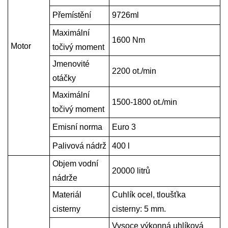
Přemístění
9726
ml
Maximální
1600 Nm
Motor
točivý moment
Jmenovité
2200 ot./min
otáčky
Maximální
1500-1800 ot./min
točivý moment
Emisní norma
Euro 3
Palivová nádrž
400 l
Objem vodní
20
000 litrů
nádrže
Materiál
C
uhlík
ocel, tloušťka
cisterny
cisterny: 5 mm.
Vysoce výkonná uhlíková