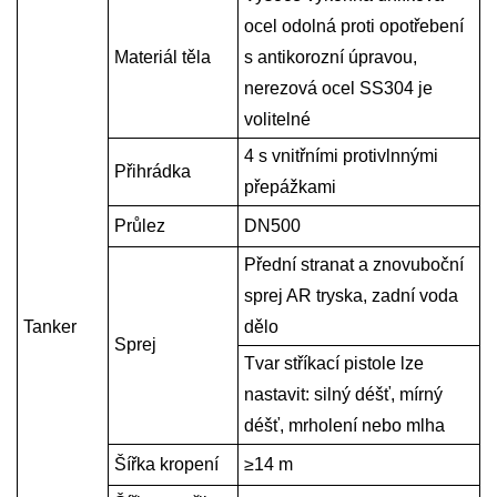
ocel odolná proti opotřebení
Materiál těla
s antikorozní úpravou,
nerezová ocel SS304
je
volitelné
4
s vnitřními protivlnnými
Přihrádka
přepážkami
Průlez
DN500
Přední strana
t a znovu
boční
sprej AR
tryska
, zadní voda
Tanker
dělo
Sprej
Tvar stříkací pistole lze
nastavit: silný déšť, mírný
déšť, mrholení nebo mlha
Šířka kropení
≥14 m