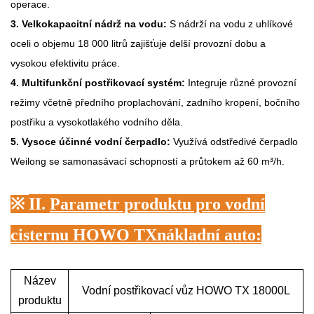
operace.
3. Velkokapacitní nádrž na vodu:
S nádrží na vodu z uhlíkové
oceli o objemu 18 000 litrů zajišťuje delší provozní dobu a
vysokou efektivitu práce.
4. Multifunkční postřikovací systém:
Integruje různé provozní
režimy včetně předního proplachování, zadního kropení, bočního
postřiku a vysokotlakého vodního děla.
5. Vysoce účinné vodní čerpadlo:
Využívá odstředivé čerpadlo
Weilong se samonasávací schopností a průtokem až 60 m³/h.
※
II.
Parametr produktu pro vodní
cisternu HOWO TX
nákladní auto
:
Název
Vodní postřikovací vůz HOWO TX 18000L
produktu