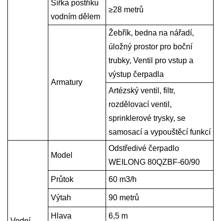
Šířka postřiku
≥
28 metrů
vodním dělem
Žebřík, bedna na nářadí,
úložný prostor pro boční
trubky,
Ventil pro vstup a
výstup čerpadla
Armatury
Artézský ventil, filtr,
rozdělovací ventil,
sprinklerové trysky, se
samosací a vypouštěcí funkcí
Odstředivé čerpadlo
Model
WEILONG 80QZBF-60/90
Průtok
60 m3/h
Výtah
90 metrů
Hlava
6,5 m
Vodní