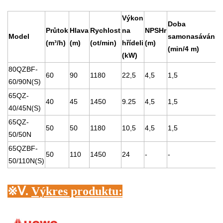
Výkon
Doba
Průtok
Hlava
Rychlost
na
NPSHr
Ú
Model
samonasávání
(m³/h)
(m)
(ot/min)
hřídeli
(m)
(
(min/4 m)
(kW)
80QZBF-
60
90
1180
22,5
4,5
1,5
7
60/90N(S)
65QZ-
40
45
1450
9.25
4,5
1,5
7
40/45N(S)
65QZ-
50
50
1180
10,5
4,5
1,5
7
50/50N
65QZBF-
50
110
1450
24
-
-
7
50/110N(S)
※
Ⅴ.
Výkres produktu: