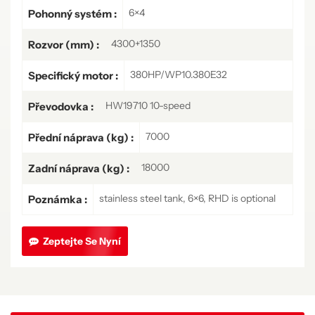
6×4
Pohonný systém :
4300+1350
Rozvor (mm) :
380HP/WP10.380E32
Specifický motor :
HW19710 10-speed
Převodovka :
7000
Přední náprava (kg) :
18000
Zadní náprava (kg) :
stainless steel tank, 6×6, RHD is optional
Poznámka :
Zeptejte Se Nyní