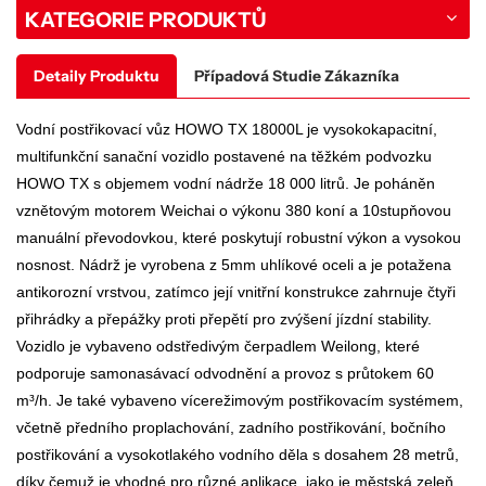
KATEGORIE PRODUKTŮ
Detaily Produktu
Případová Studie Zákazníka
Vodní postřikovací vůz HOWO TX 18000L je vysokokapacitní,
multifunkční sanační vozidlo postavené na těžkém podvozku
HOWO TX s objemem vodní nádrže 18 000 litrů. Je poháněn
vznětovým motorem Weichai o výkonu 380 koní a 10stupňovou
manuální převodovkou, které poskytují robustní výkon a vysokou
nosnost. Nádrž je vyrobena z 5mm uhlíkové oceli a je potažena
antikorozní vrstvou, zatímco její vnitřní konstrukce zahrnuje čtyři
přihrádky a přepážky proti přepětí pro zvýšení jízdní stability.
Vozidlo je vybaveno odstředivým čerpadlem Weilong, které
podporuje samonasávací odvodnění a provoz s průtokem 60
m³/h. Je také vybaveno vícerežimovým postřikovacím systémem,
včetně předního proplachování, zadního postřikování, bočního
postřikování a vysokotlakého vodního děla s dosahem 28 metrů,
díky čemuž je vhodné pro různé aplikace, jako je městská zeleň,