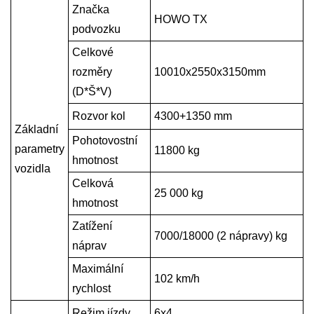
Značka
HOWO TX
podvozku
Celkové
rozměry
10010x2550x3150mm
(D*Š*V)
Rozvor kol
4300+1350 mm
Základní
Pohotovostní
parametry
11800 kg
hmotnost
vozidla
Celková
25 000 kg
hmotnost
Zatížení
7000/18000 (2 nápravy) kg
náprav
Maximální
102 km/h
rychlost
Režim jízdy
6x4