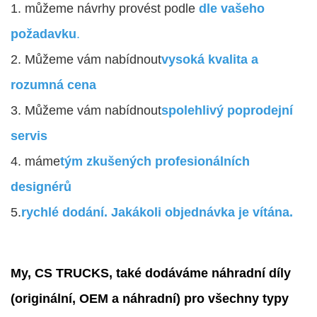
1. můžeme návrhy provést podle
dle vašeho
požadavku
.
2. Můžeme vám nabídnout
vysoká kvalita a
rozumná cena
3. Můžeme vám nabídnout
spolehlivý poprodejní
servis
4. máme
tým zkušených profesionálních
designérů
5.
rychlé dodání. Jakákoli objednávka je vítána.
My, CS TRUCKS, také dodáváme náhradní díly
(originální, OEM a náhradní) pro všechny typy