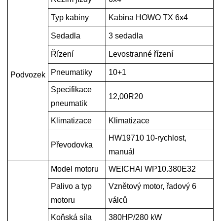
Typ kabiny
Kabina HOWO TX 6x4
Sedadla
3 sedadla
Řízení
Levostranné řízení
Pneumatiky
10+1
Podvozek
Specifikace
12,00R20
pneumatik
Klimatizace
Klimatizace
HW19710 10
-rychlost,
Převodovka
manuál
Model motoru
WEICHAI WP10.380E32
Palivo a typ
Vznětový motor, řadový 6
motoru
válců
Koňská síla
380
HP
/280 kW