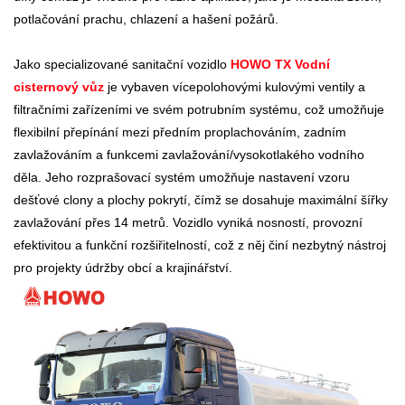
potlačování prachu, chlazení a hašení požárů.
Jako specializované sanitační vozidlo
HOWO TX Vodní
cisternový vůz
je vybaven vícepolohovými kulovými ventily a
filtračními zařízeními ve svém potrubním systému, což umožňuje
flexibilní přepínání mezi předním proplachováním, zadním
zavlažováním a funkcemi zavlažování/vysokotlakého vodního
děla. Jeho rozprašovací systém umožňuje nastavení vzoru
dešťové clony a plochy pokrytí, čímž se dosahuje maximální šířky
zavlažování přes 14 metrů. Vozidlo vyniká nosností, provozní
efektivitou a funkční rozšiřitelností, což z něj činí nezbytný nástroj
pro projekty údržby obcí a krajinářství.