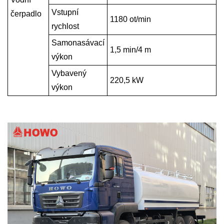
Vstupní
čerpadlo
1
180
ot/min
rychlost
Samonasávací
1,5 min/4 m
výkon
Vybavený
22
0,5 kW
výkon