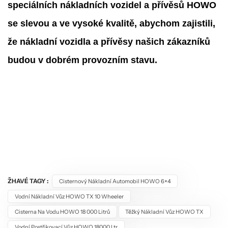
speciálních nákladních vozidel a přívěsů HOWO
se slevou a ve vysoké kvalitě, abychom zajistili,
že nákladní vozidla a přívěsy našich zákazníků
budou v dobrém provozním stavu.
ŽHAVÉ TAGY :
Cisternový Nákladní Automobil HOWO 6×4
Vodní Nákladní Vůz HOWO TX 10 Wheeler
Cisterna Na Vodu HOWO 18 000 Litrů
Těžký Nákladní Vůz HOWO TX
Vodní Postřikovací Vůz HOWO 18000 Ltr