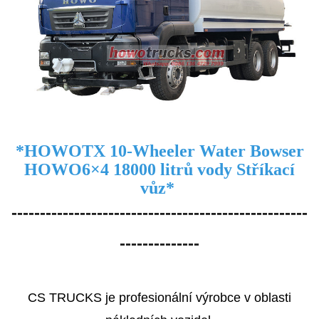
*
HOWO
TX 10-Wheeler Water Bowser
HOWO
6×4 18000 litrů vody
Stříkací
vůz
*
----------------------------------------------------
--------------
CS TRUCKS je profesionální výrobce v oblasti