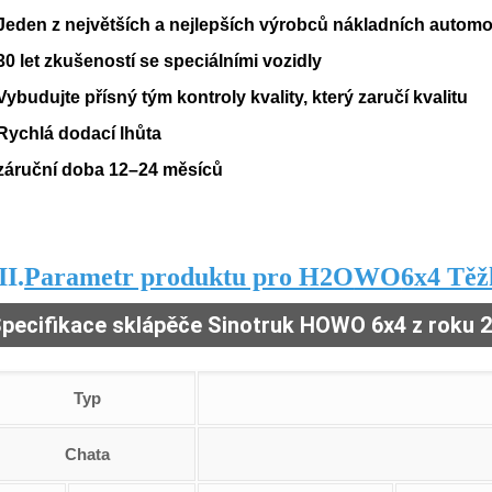
 Jeden z největších a nejlepších výrobců nákladních automo
 30 let zkušeností se speciálními vozidly
 Vybudujte přísný tým kontroly kvality, který zaručí kvalitu
 Rychlá dodací lhůta
 záruční doba 12–24 měsíců
II.
Parametr produktu pro H2O
WO
6x4 Těž
pecifikace sklápěče Sinotruk HOWO 6x4 z ​​roku 
Typ
Chata