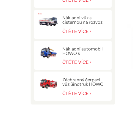
ČTĚTE VÍCE
Nákladní vůz s
cisternou na rozvoz
paliva HOWO NX
400HP
ČTĚTE VÍCE
Nákladní automobil
HOWO s
hydraulickým
jeřábem 10 T
ČTĚTE VÍCE
Záchranný čerpací
vůz Sinotruk HOWO
pro policii
ČTĚTE VÍCE