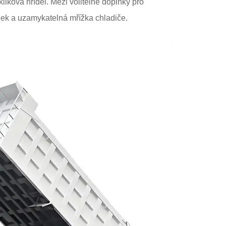
liková hřídel. Mezi volitelné doplňky pro
ůdek a uzamykatelná mřížka chladiče.