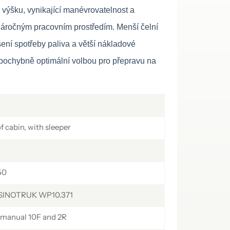
українська
čeština
Slovák
výšku, vynikající manévrovatelnost a
náročným pracovním prostředím. Menší čelní
Română
فارسی
hrvatski
ení spotřeby paliva a větší nákladové
Svenska
中文
epochybně optimální volbou pro přepravu na
of cabin, with sleeper
50
 SINOTRUK WP10.371
manual 10F and 2R