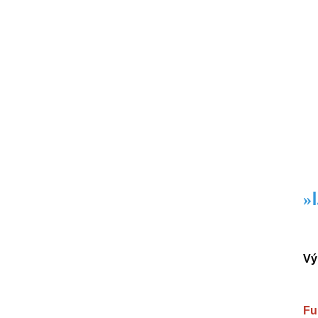
»
Vý
Fu