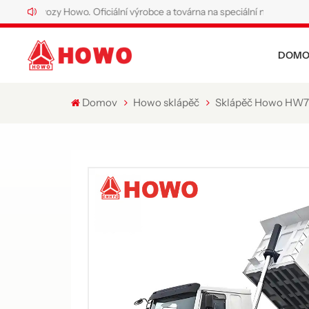
ozy Howo. Oficiální výrobce a továrna na speciální nákladní vozy Howo.
DOMO
Domov
Howo sklápěč
Sklápěč Howo HW