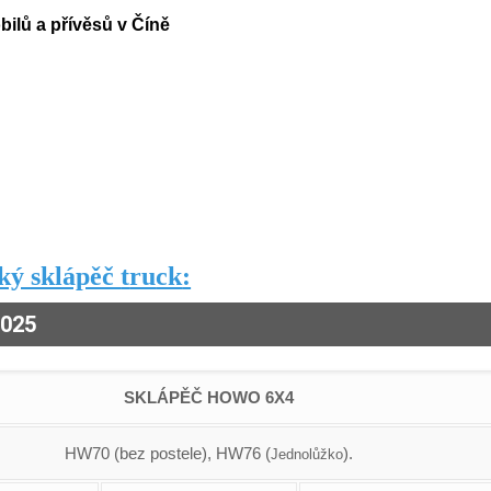
bilů a přívěsů v Číně
ký sklápěč
t
ru
ck
:
2025
SKLÁPĚČ HOWO 6X4
HW70 (bez postele), HW76 (
).
Jednolůžko