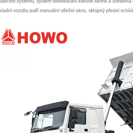
ladicího systému, systém odvětrávání klikové skříně a zvětšena k
kladní vozidla patří manuální střešní okno, sklopný přední sch