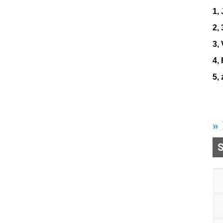
1,
2,
3,
4,
5,
»
S