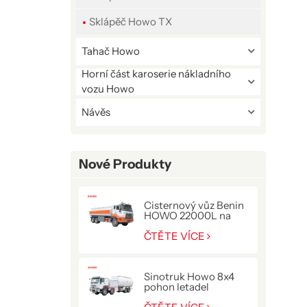
Sklápěč Howo TX
Tahač Howo
Horní část karoserie nákladního
vozu Howo
Návěs
Nové Produkty
Cisternový vůz Benin
HOWO 22000L na
přepravu paliva
ČTĚTE VÍCE
Sinotruk Howo 8x4
pohon letadel
tankovací kamion