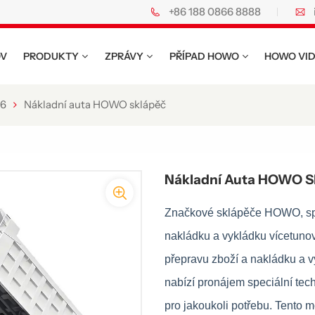
+86 188 0866 8888
V
PRODUKTY
ZPRÁVY
PŘÍPAD HOWO
HOWO VI
76
Nákladní auta HOWO sklápěč
Nákladní Auta HOWO S
Značkové sklápěče HOWO, spec
nakládku a vykládku vícetuno
přepravu zboží a nakládku a vy
nabízí pronájem speciální tec
pro jakoukoli potřebu. Tento m