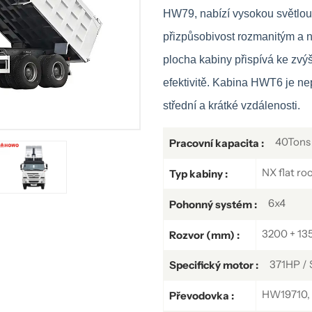
HW79, nabízí vysokou světlou 
přizpůsobivost rozmanitým a 
plocha kabiny přispívá ke zvýš
efektivitě. Kabina HWT6 je n
střední a krátké vzdálenosti.
40Tons
Pracovní kapacita :
NX flat ro
Typ kabiny :
6x4
Pohonný systém :
3200 + 13
Rozvor (mm) :
371HP /
Specifický motor :
HW19710, 
Převodovka :