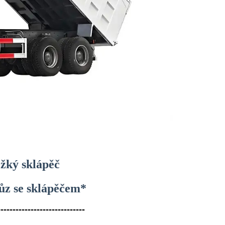
žký sklápěč
z se sklápěčem*
-----------------------------