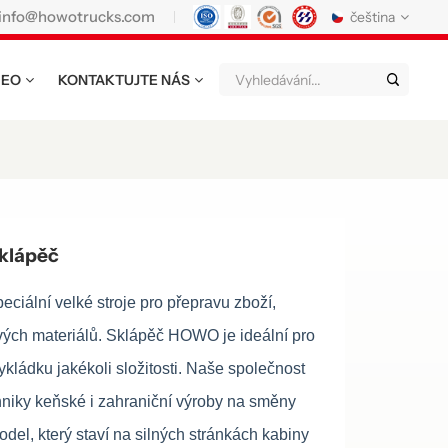
info@howotrucks.com
čeština
DEO
KONTAKTUJTE NÁS
English
Français
Deutsch
Русский
Italiano
Español
Português
Nederland
日语
한국어
Türk
Ελληνικά
klápěč
แบบไทย
Magyar
Indonesia
iální velké stroje pro přepravu zboží,
Tiếng Việt
عربي
Қазақстан
vých materiálů. Sklápěč HOWO je ideální pro
kládku jakékoli složitosti. Naše společnost
မြန်မာ
Filipino
kiswahili
hniky keňské i zahraniční výroby na směny
Türkmenler
o'zbek
Кыргызча
odel, který staví na silných stránkách kabiny