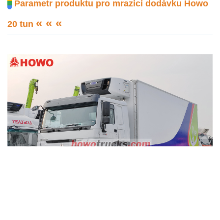
Parametr produktu pro mrazicí dodávku Howo
« « «
20 tun