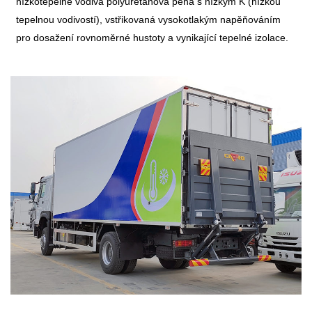
nízkotepelně vodivá polyuretanová pěna s nízkým K (nízkou
tepelnou vodivostí), vstřikovaná vysokotlakým napěňováním
pro dosažení rovnoměrné hustoty a vynikající tepelné izolace.