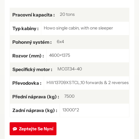
20 tons
Pracovní kapacita :
Howo single cabin, with one sleeper
Typ kabiny :
6x4
Pohonný systém :
4600+1375
Rozvor (mm) :
MC07.34-40
Specifický motor :
HW13709XSTCL,10 forwards & 2 reverses
Převodovka :
7500
Přední náprava (kg) :
13000*2
Zadní náprava (kg) :
Zeptejte Se Nyní