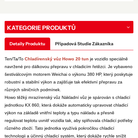
KATEGORIE PRODUKTŮ
Detaily Produktu
Případová Studie Zákazníka
Ten/Ta/To
Chladírenský vůz Howo 20 tun
je vozidlo speciálně
navržené pro dálkovou přepravu v chladicím řetězci. Je vybaveno
šestiválcovým motorem Weichai o výkonu 380 HP, který poskytuje
robustní a stabilní výkon a zajišťuje tak efektivní přepravu za
různých silničních podmínek.
Howo
těžký mrazírenský vůz
Nákladní vůz je spárován s chladicí
jednotkou KX 860, která dokáže automaticky upravovat chladicí
výkon na základě vnitřní teploty a typu nákladu a přesně
regulovat teplotu uvnitř vozidla tak, aby splňovala chladicí potřeby
různého zboží. Tato jednotka využívá pokročilou chladicí
technologii a účinný chladicí systém, který dokáže rychle snížit