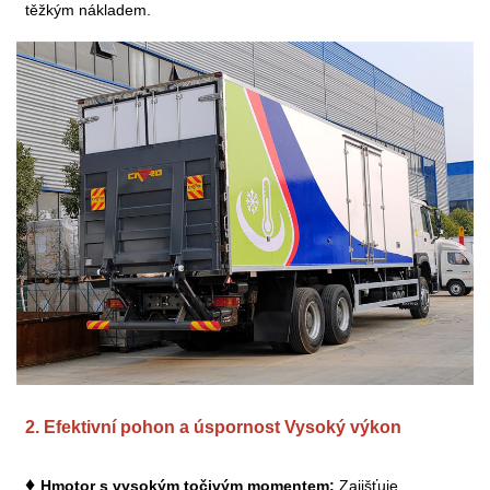
těžkým nákladem.
2.
Efektivní pohon a úspornost Vysoký výkon
♦
H
motor s vysokým točivým momentem:
Zajišťuje