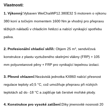
Vlastnosti:
1. Výkonný:
Vybaven WeiChai
WP12.380E32
S motorem o výkonu
380 koní a točivým momentem 1600 Nm je vhodný pro přepravu
těžkých nákladů v chladicím řetězci a nabízí vynikající spotřebu
paliva.
2. Profesionální chladicí skříň:
Objem 25 m³, sendvičová
konstrukce z plastu vyztuženého skelnými vlákny (FRP) + 105
mm polyuretanové pěny + FRP pro vynikající tepelnou izolaci.
3. Přesné chlazení:
Nezávislá jednotka KX860 nabízí přesnost
regulace teploty ±0,5 °C, což umožňuje přepravu při nízkých
teplotách až do -18 °C a zajišťuje tak čerstvé mořské plody.
4. Konstrukce pro vysoké zatížení:
Díky jmenovité nosnosti 20