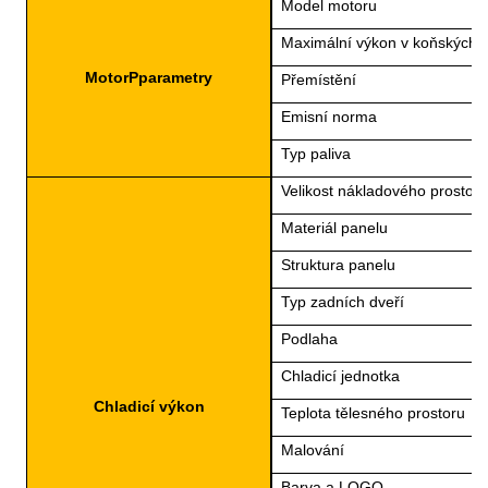
Model motoru
Maximální výkon v koňských s
Motor
P
parametry
Přemístění
Emisní norma
Typ paliva
Velikost nákladového prostoru
Materiál panelu
Struktura panelu
Typ zadních dveří
Podlaha
Chladicí jednotka
Chladicí výkon
Teplota tělesného prostoru
Malování
Barva a LOGO