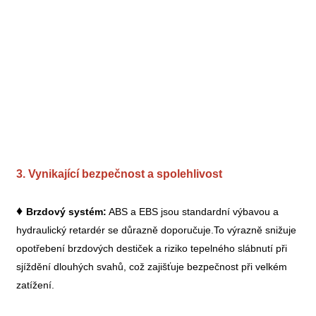
3.
Vynikající bezpečnost a spolehlivost
♦
Brzdový systém:
ABS a EBS jsou standardní výbavou a
hydraulický retardér se důrazně doporučuje.
To výrazně snižuje
opotřebení brzdových destiček a riziko tepelného slábnutí při
sjíždění dlouhých svahů, což zajišťuje bezpečnost při velkém
zatížení.