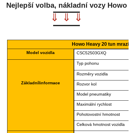
Nejlepší volba, nákladní vozy Howo
⇓ ⇓ ⇓
Howo Heavy 20 tun mrazír
Model vozidla
CSC52503GXQ
Typ pohonu
Rozměry vozidla
Základní
I
informace
Rozvor kol
Model pneumatiky
Maximální rychlost
Pohotovostní hmotnost
Celková hmotnost vozidla