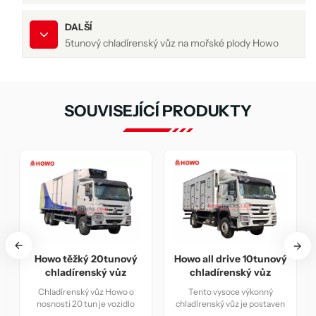
DALŠÍ
5tunový chladírenský vůz na mořské plody Howo
SOUVISEJÍCÍ PRODUKTY
nový
Howo all drive 10tunový
Howo Light 6tunový
ůz
chladírenský vůz
chladírenský vůz
wo o
Tento vysoce výkonný
Howo 6Chlazený vůz s
zidlo
chladírenský vůz je postaven
kapacitou 100 tun je vozidlo
 pro
na terénním podvozku
speciálně určené pro