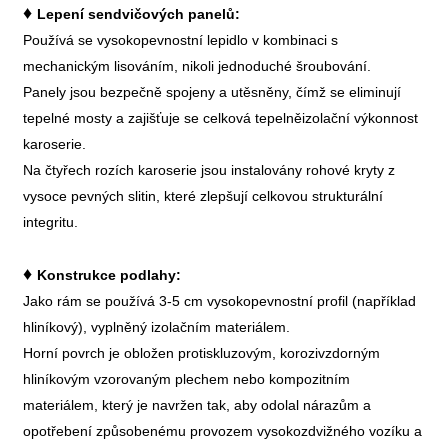
♦
Lepení sendvičových panelů:
Používá se vysokopevnostní lepidlo v kombinaci s
mechanickým lisováním, nikoli jednoduché šroubování.
Panely jsou bezpečně spojeny a utěsněny, čímž se eliminují
tepelné mosty a zajišťuje se celková tepelněizolační výkonnost
karoserie.
Na čtyřech rozích karoserie jsou instalovány rohové kryty z
vysoce pevných slitin, které zlepšují celkovou strukturální
integritu.
♦
Konstrukce podlahy:
Jako rám se používá 3-5 cm vysokopevnostní profil (například
hliníkový), vyplněný izolačním materiálem.
Horní povrch je obložen protiskluzovým, korozivzdorným
hliníkovým vzorovaným plechem nebo kompozitním
materiálem, který je navržen tak, aby odolal nárazům a
opotřebení způsobenému provozem vysokozdvižného vozíku a