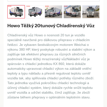
Howo Těžký 20tunový Chladírenský Vůz
Chladírenský vůz Howo o nosnosti 20 tun je vozidlo
speciálně navržené pro dálkovou přepravu v chladicím
řetězci. Je vybaven šestiválcovým motorem Weichai o
výkonu 380 HP, který poskytuje robustní a stabilní výkon a
zajišťuje tak efektivní přepravu za různých silničních
podmínek.
Howo
těžký mrazírenský vůz
Nákladní vůz je
spárován s chladicí jednotkou KX 860, která dokáže
automaticky upravovat chladicí výkon na základě vnitřní
teploty a typu nákladu a přesně regulovat teplotu uvnitř
vozidla tak, aby splňovala chladicí potřeby různého zboží.
Tato jednotka využívá pokročilou chladicí technologii a
účinný chladicí systém, který dokáže rychle snížit teplotu
uvnitř vozidla a udržet stabilitu, čímž zajišťuje, že zboží
zůstane během přepravy v optimálním teplotním stavu.