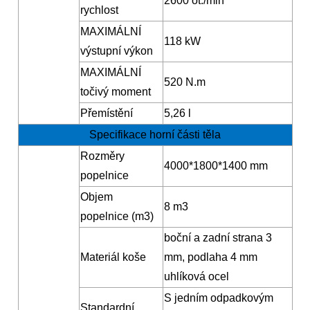
2600 ot./min
rychlost
MAXIMÁLNÍ
118 kW
výstupní výkon
MAXIMÁLNÍ
520 N.m
točivý moment
Přemístění
5,26 l
Specifikace horní části těla
Rozměry
4000*1800*1400 mm
popelnice
Objem
8 m3
popelnice (m3)
boční a zadní strana 3
Materiál koše
mm, podlaha 4 mm
uhlíková ocel
S jedním odpadkovým
Standardní