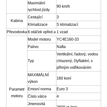
Maximální
90 km/h
rychlost jízdy
Cestující
3
Kabina
Klimatizace
S klimatizací
Převodovka
6 otáček vpřed a 1 vzad
Model motoru
YC4E160-33
Palivo
Nafta
Vertikální, řadový, vodou
Typ
chlazený, čtyřtaktní, s
přímým vstřikováním
MAXIMÁLNÍ
160 koní
výkon
Emisní norma
Euro 3
Parametr
motoru
Číslo válce
4
Jmenovitá