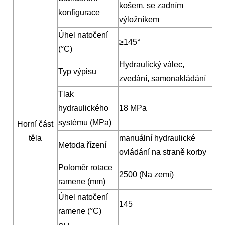
košem, se zadním
konfigurace
výložníkem
Úhel natočení
≥145°
(°C)
Hydraulický válec,
Typ výpisu
zvedání, samonakládání
Tlak
hydraulického
18 MPa
systému (MPa)
Horní část
těla
manuální hydraulické
Metoda řízení
ovládání na straně korby
Poloměr rotace
2500 (Na zemi)
ramene (mm)
Úhel natočení
145
ramene (°C)