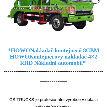
*
HOWO
Nakladač kontejnerů 8CBM
HOWO
Kontejnerový nakladač 4×2
RHD
Nákladní automobil
*
----------------------------------------------------
--------------
CS TRUCKS je profesionální výrobce v oblasti