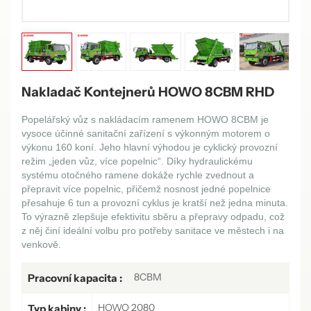
Nakladač Kontejnerů HOWO 8CBM RHD
Popelářský vůz s nakládacím ramenem HOWO 8CBM je
vysoce účinné sanitační zařízení s výkonným motorem o
výkonu 160 koní. Jeho hlavní výhodou je cyklický provozní
režim „jeden vůz, více popelnic“. Díky hydraulickému
systému otočného ramene dokáže rychle zvednout a
přepravit více popelnic, přičemž nosnost jedné popelnice
přesahuje 6 tun a provozní cyklus je kratší než jedna minuta.
To výrazně zlepšuje efektivitu sběru a přepravy odpadu, což
z něj činí ideální volbu pro potřeby sanitace ve městech i na
venkově.
8CBM
Pracovní kapacita :
HOWO 2080
Typ kabiny :