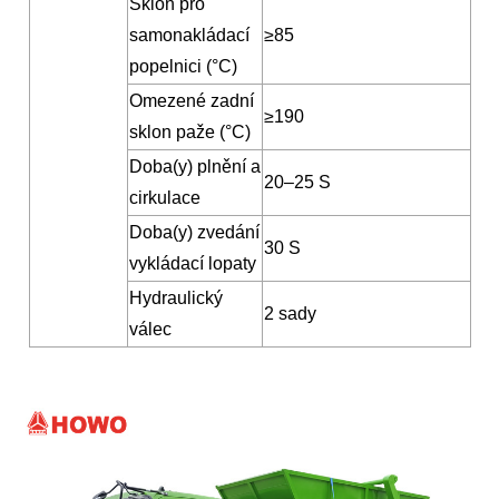
Sklon pro
samonakládací
≥85
popelnici (°C)
Omezené zadní
≥190
sklon paže (°C)
Doba(y) plnění a
20–25 S
cirkulace
Doba(y) zvedání
30 S
vykládací lopaty
Hydraulický
2 sady
válec