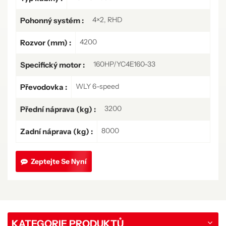
4×2, RHD
Pohonný systém :
4200
Rozvor (mm) :
160HP/YC4E160-33
Specifický motor :
WLY 6-speed
Převodovka :
3200
Přední náprava (kg) :
8000
Zadní náprava (kg) :
Zeptejte Se Nyní
KATEGORIE PRODUKTŮ