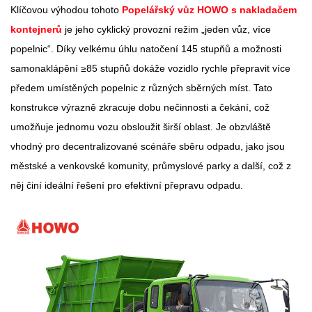
Klíčovou výhodou tohoto
Popelářský vůz HOWO s nakladačem
kontejnerů
je jeho cyklický provozní režim „jeden vůz, více
popelnic“. Díky velkému úhlu natočení 145 stupňů a možnosti
samonaklápění ≥85 stupňů dokáže vozidlo rychle přepravit více
předem umístěných popelnic z různých sběrných míst. Tato
konstrukce výrazně zkracuje dobu nečinnosti a čekání, což
umožňuje jednomu vozu obsloužit širší oblast. Je obzvláště
vhodný pro decentralizované scénáře sběru odpadu, jako jsou
městské a venkovské komunity, průmyslové parky a další, což z
něj činí ideální řešení pro efektivní přepravu odpadu.