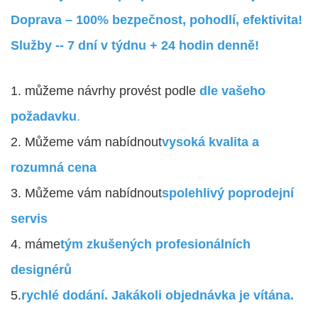
Doprava – 100% bezpečnost, pohodlí, efektivita!
Služby -- 7 dní v týdnu + 24 hodin denně!
1. můžeme návrhy provést podle
dle vašeho
požadavku
.
2. Můžeme vám nabídnout
vysoká kvalita a
rozumná cena
3. Můžeme vám nabídnout
spolehlivý poprodejní
servis
4. máme
tým zkušených profesionálních
designérů
5.
rychlé dodání. Jakákoli objednávka je vítána.