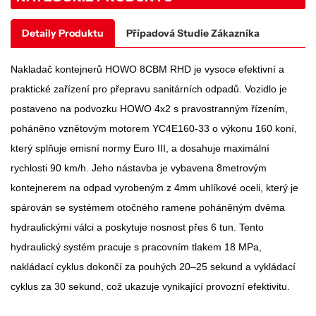
Detaily Produktu
Případová Studie Zákazníka
Nakladač kontejnerů HOWO 8CBM RHD je vysoce efektivní a
praktické zařízení pro přepravu sanitárních odpadů. Vozidlo je
postaveno na podvozku HOWO 4x2 s pravostranným řízením,
poháněno vznětovým motorem YC4E160-33 o výkonu 160 koní,
který splňuje emisní normy Euro III, a dosahuje maximální
rychlosti 90 km/h. Jeho nástavba je vybavena 8metrovým
kontejnerem na odpad vyrobeným z 4mm uhlíkové oceli, který je
spárován se systémem otočného ramene poháněným dvěma
hydraulickými válci a poskytuje nosnost přes 6 tun. Tento
hydraulický systém pracuje s pracovním tlakem 18 MPa,
nakládací cyklus dokončí za pouhých 20–25 sekund a vykládací
cyklus za 30 sekund, což ukazuje vynikající provozní efektivitu.