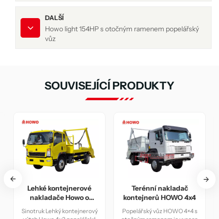
DALŠÍ
Howo light 154HP s otočným ramenem popelářský
vůz
SOUVISEJÍCÍ PRODUKTY
rové
Terénní nakladač
Howo light 154HP s
o o
kontejnerů HOWO 4x4
otočným ramenem
bm
popelářský vůz
jnerový
Popelářský vůz HOWO 4×4 s
Koncept popelářského vozu