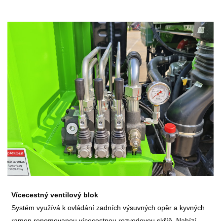
Vícecestný ventilový blok
Systém využívá k ovládání zadních výsuvných opěr a kyvných
ramen renomovanou vícecestnou rozvodovou skříň. Nabízí