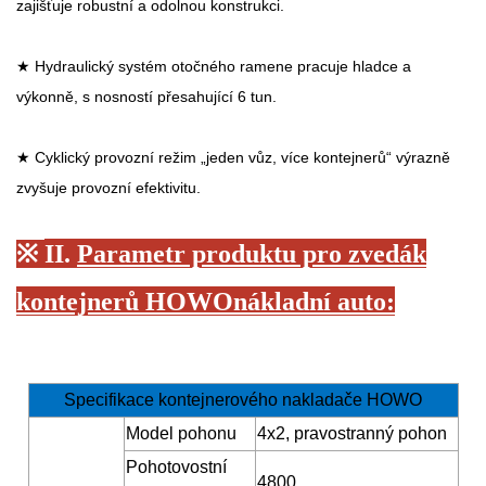
zajišťuje robustní a odolnou konstrukci.
★ Hydraulický systém otočného ramene pracuje hladce a
výkonně, s nosností přesahující 6 tun.
★ Cyklický provozní režim „jeden vůz, více kontejnerů“ výrazně
zvyšuje provozní efektivitu.
※
II.
Parametr produktu pro zvedák
kontejnerů HOWO
nákladní auto
:
Specifikace kontejnerového nakladače HOWO
Model pohonu
4x2, pravostranný pohon
Pohotovostní
4800