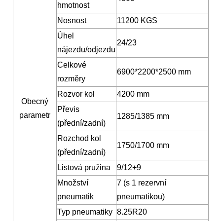
hmotnost
Nosnost
11200 KGS
Úhel
24/23
nájezdu/odjezdu
Celkové
6900*2200*2500 mm
rozměry
Rozvor kol
4200 mm
Obecný
Převis
parametr
1285/1385 mm
(přední/zadní)
Rozchod kol
1750/1700 mm
(přední/zadní)
Listová pružina
9/12+9
Množství
7 (s 1 rezervní
pneumatik
pneumatikou)
Typ pneumatiky
8.25R20