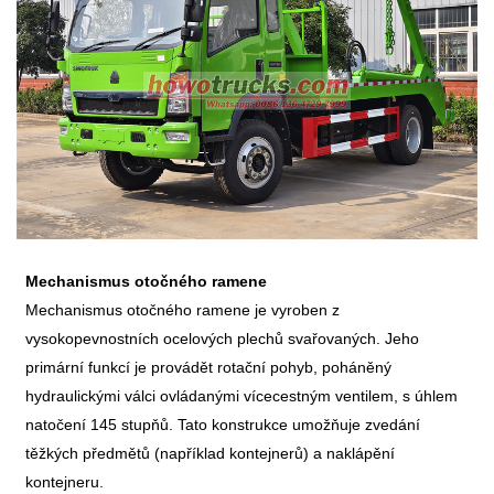
Mechanismus otočného ramene
Mechanismus otočného ramene je vyroben z
vysokopevnostních ocelových plechů svařovaných. Jeho
primární funkcí je provádět rotační pohyb, poháněný
hydraulickými válci ovládanými vícecestným ventilem, s úhlem
natočení 145 stupňů. Tato konstrukce umožňuje zvedání
těžkých předmětů (například kontejnerů) a naklápění
kontejneru.