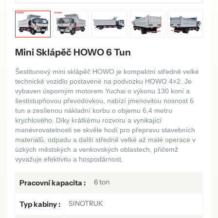
Mini Sklápěč HOWO 6 Tun
Šestitunový mini sklápěč HOWO je kompaktní středně velké
technické vozidlo postavené na podvozku HOWO 4×2. Je
vybaven úsporným motorem Yuchai o výkonu 130 koní a
šestistupňovou převodovkou, nabízí jmenovitou nosnost 6
tun a zesílenou nákladní korbu o objemu 6,4 metru
krychlového. Díky krátkému rozvoru a vynikající
manévrovatelnosti se skvěle hodí pro přepravu stavebních
materiálů, odpadu a další středně velké až malé operace v
úzkých městských a venkovských oblastech, přičemž
vyvažuje efektivitu a hospodárnost.
6 ton
Pracovní kapacita :
SINOTRUK
Typ kabiny :