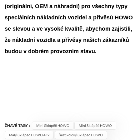
(originální, OEM a náhradní) pro všechny typy
speciálních nákladních vozidel a přívěsů HOWO
se slevou a ve vysoké kvalitě, abychom zajistili,
že nákladní vozidla a přívěsy našich zákazníků
budou v dobrém provozním stavu.
ŽHAVÉ TAGY :
Mini Sklápěč HOWO
Mini Sklápěč HOWO
Malý Sklápěč HOWO 4×2
Šestikolový Sklápěč HOWO