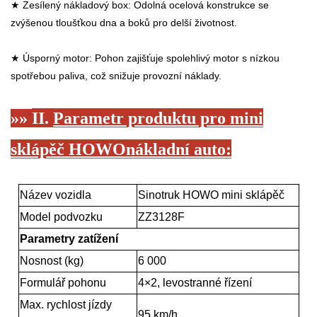
★ Zesílený nákladový box: Odolná ocelová konstrukce se
zvýšenou tloušťkou dna a boků pro delší životnost.
★ Úsporný motor: Pohon zajišťuje spolehlivý motor s nízkou
spotřebou paliva, což snižuje provozní náklady.
»»
II.
Parametr produktu pro mini
sklápěč HOWO
nákladní auto
:
Název vozidla
Sinotruk HOWO mini sklápěč
Model podvozku
ZZ3128F
Parametry zatížení
Nosnost (kg)
6 000
Formulář pohonu
4
×
2, levostranné řízení
Max. rychlost jízdy
95 km/h