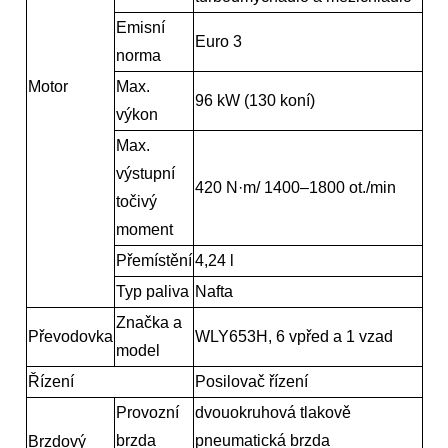
Emisní
Euro 3
norma
Motor
Max.
96 kW (130 koní)
výkon
Max.
výstupní
420 N·m/ 1400–1800 ot./min
točivý
moment
Přemístění
4,24 l
Typ paliva
Nafta
Značka a
Převodovka
WLY653H, 6 vpřed a 1 vzad
model
Řízení
Posilovač řízení
Provozní
dvouokruhová tlakově
brzda
pneumatická brzda
Brzdový