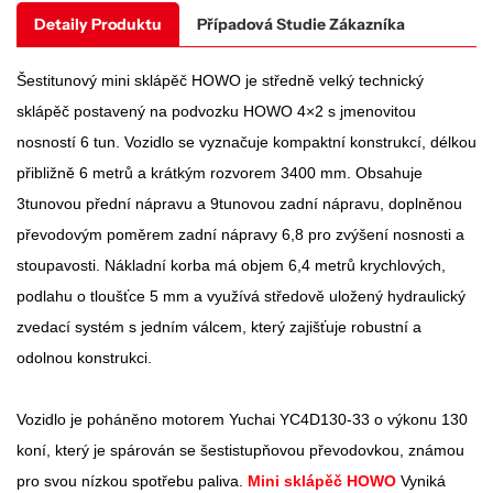
Detaily Produktu
Případová Studie Zákazníka
Šestitunový mini sklápěč HOWO je středně velký technický
sklápěč postavený na podvozku HOWO 4×2 s jmenovitou
nosností 6 tun. Vozidlo se vyznačuje kompaktní konstrukcí, délkou
přibližně 6 metrů a krátkým rozvorem 3400 mm. Obsahuje
3tunovou přední nápravu a 9tunovou zadní nápravu, doplněnou
převodovým poměrem zadní nápravy 6,8 pro zvýšení nosnosti a
stoupavosti. Nákladní korba má objem 6,4 metrů krychlových,
podlahu o tloušťce 5 mm a využívá středově uložený hydraulický
zvedací systém s jedním válcem, který zajišťuje robustní a
odolnou konstrukci.
Vozidlo je poháněno motorem Yuchai YC4D130-33 o výkonu 130
koní, který je spárován se šestistupňovou převodovkou, známou
pro svou nízkou spotřebu paliva.
Mini sklápěč HOWO
Vyniká