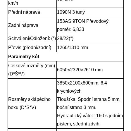
km/h
Přední náprava
1090N 3 tuny
153AS 9TON Převodový
Zadní náprava
poměr: 6,833
Schválení/Odložení: (°)
28/22(°)
Převis (přední/zadní)
1260/1310 mm
Parametry kót
Celkové rozměry (mm)
6050
×
2320
×
2610 mm
(D*Š*V)
3850x2100x800mm, 6,4
krychlových
Rozměry sklápěcího
Tloušťka: Spodní strana 5 mm,
boxu (D*Š*V)
boční strana 3 mm.
Hydraulický válec: 160 s jedním
pístem, střední zdvih