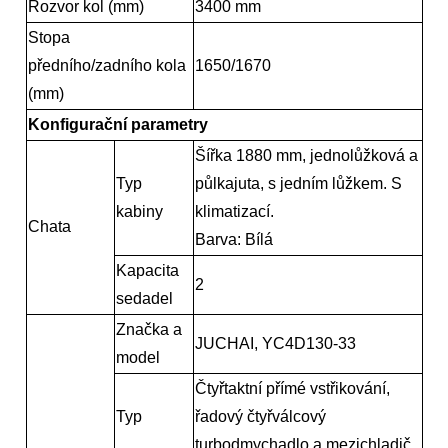
Rozvor kol (mm)
3400 mm
Stopa
předního/zadního kola
1650/1670
(mm)
Konfigurační parametry
Šířka 1880 mm, jednolůžková a
Typ
půlkajuta, s jedním lůžkem. S
kabiny
klimatizací.
Chata
Barva: Bílá
Kapacita
2
sedadel
Značka a
JUCHAI, YC4D130-33
model
Čtyřtaktní přímé vstřikování,
Typ
řadový čtyřválcový
turbodmychadlo a mezichladič