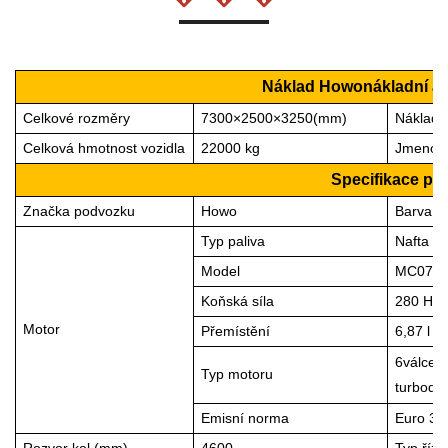
Náklad Howo
nákladní au
Celkové rozměry
73
00×2
5
00×3250(mm)
Náklad
Celková hmotnost vozidla
22
000 kg
Jmenovi
Specifikace p
Značka podvozku
Howo
Barva
Typ paliva
Nafta
Model
MC07.2
Koňská síla
28
0 HP
Motor
Přemístění
6,87 l
6
válce v
Typ motoru
turbod
Emisní norma
Euro
3