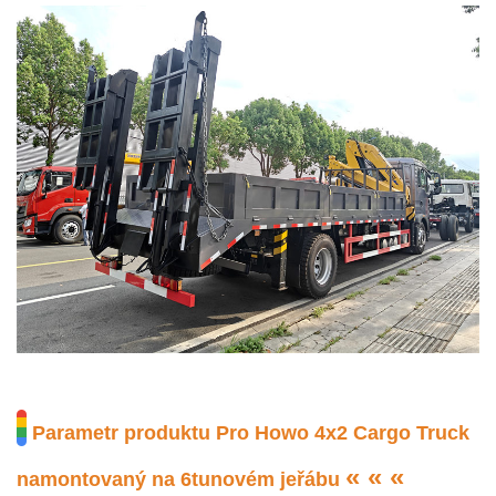
Parametr produktu Pro Howo 4x2 Cargo Truck
« « «
namontovaný na 6tunovém jeřábu