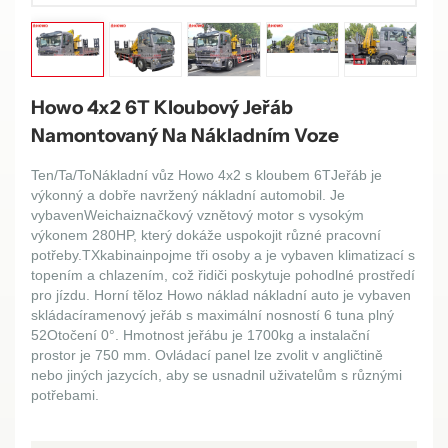
Howo 4x2 6T Kloubový Jeřáb
Namontovaný Na Nákladním Voze
Ten/Ta/To
Nákladní vůz Howo 4x2 s kloubem 6T
Jeřáb je
výkonný a dobře navržený nákladní automobil. Je
vybaven
Weichai
značkový vznětový motor s vysokým
výkonem
280
HP, který dokáže uspokojit různé pracovní
potřeby.
TX
kabina
in
pojme tři osoby a je vybaven klimatizací s
topením a chlazením, což řidiči poskytuje pohodlné prostředí
pro jízdu. Horní
tělo
z
Howo
náklad
nákladní auto
je vybaven
skládací
ramenový jeřáb s maximální nosností
6 tun
a plný
52
Otočení 0°. Hmotnost jeřábu je
1700
kg a instalační
prostor je
7
50 mm. Ovládací panel lze zvolit v angličtině
nebo jiných jazycích, aby se usnadnil uživatelům s různými
potřebami.