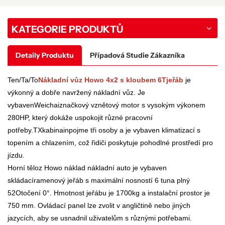
KATEGORIE PRODUKTŮ
Detaily Produktu
Případová Studie Zákazníka
Ten/Ta/To
Nákladní vůz Howo 4x2 s kloubem 6T
jeřáb
je
výkonný a dobře navržený nákladní vůz. Je
vybaven
Weichai
značkový vznětový motor s vysokým výkonem
280
HP, který dokáže uspokojit různé pracovní
potřeby.
TX
kabina
in
pojme tři osoby a je vybaven klimatizací s
topením a chlazením, což řidiči poskytuje pohodlné prostředí pro
jízdu.
Horní
tělo
z
Howo
náklad
nákladní auto
je vybaven
skládací
ramenový jeřáb s maximální nosností
6 tun
a plný
52
Otočení 0°. Hmotnost jeřábu je
1700
kg a instalační prostor je
7
50 mm. Ovládací panel lze zvolit v angličtině nebo jiných
jazycích, aby se usnadnil uživatelům s různými potřebami.