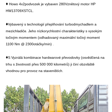
♦
Howo
4
x
2
podvozek je vybaven
280
Vznětový motor HP
HW13709XSTCL
.
♦
Vybavený
s technologií přeplňování turbodmychadlem a
mezichladiče. Jeho nízkorychlostní charakteristiky s vysokým
točivým momentem (odhadovaný maximální točivý moment
110
0 Nm @
2300
otáčky/min)
.
♦
S
Vyzrálá kombinace hardwarové převodovky (osvědčená na
trhu s životností přes 500 000 kilometrů) ji činí obzvláště
vhodnou pro provoz na staveništích.