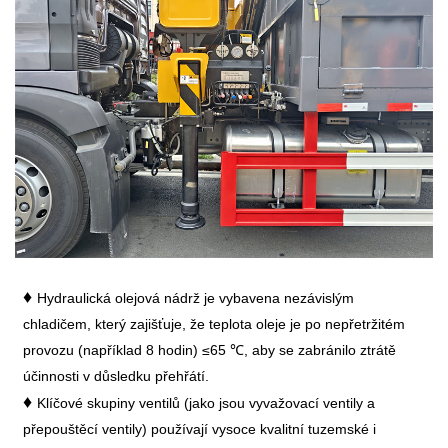
♦
Hydraulická olejová nádrž je vybavena nezávislým
chladičem, který zajišťuje, že teplota oleje je po nepřetržitém
provozu (například 8 hodin) ≤65 ℃, aby se zabránilo ztrátě
účinnosti v důsledku přehřátí.
♦
Klíčové skupiny ventilů (jako jsou vyvažovací ventily a
přepouštěcí ventily) používají vysoce kvalitní tuzemské i