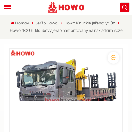
Domov
Jeřáb Howo
Howo Knuckle jeřábový vůz
Howo 4x2 6T kloubový jeřáb namontovaný na nákladním voze