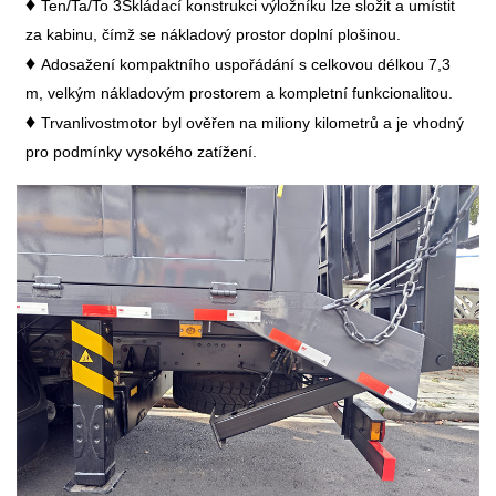
♦
Ten/Ta/To
3
Skládací konstrukci výložníku lze složit a umístit
za kabinu, čímž se nákladový prostor doplní plošinou
.
♦
A
dosažení kompaktního uspořádání s celkovou délkou 7,3
m, velkým nákladovým prostorem a kompletní funkcionalitou.
♦
Trvanlivost
motor
byl ověřen na miliony kilometrů a je vhodný
pro podmínky vysokého zatížení.