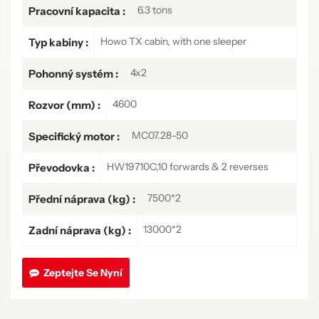
6.3 tons
Pracovní kapacita :
Howo TX cabin, with one sleeper
Typ kabiny :
4x2
Pohonný systém :
4600
Rozvor (mm) :
MC07.28-50
Specifický motor :
HW19710C,10 forwards & 2 reverses
Převodovka :
7500*2
Přední náprava (kg) :
13000*2
Zadní náprava (kg) :
Zeptejte Se Nyní