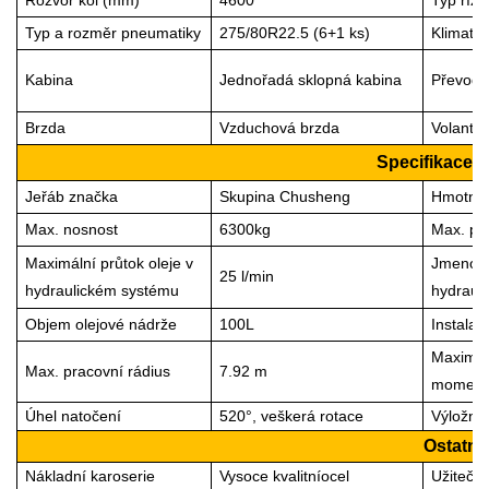
Rozvor kol (mm)
4600
Typ říze
Typ a rozměr pneumatiky
275/80R22.5 (
6
+1 ks)
Klimatiz
Kabina
Jednořadá sklopná kabina
Převodo
Brzda
Vzduchová brzda
Volant
Specifikace j
Jeřáb
značka
Skupina Chusheng
Hmotnos
Max. nosnost
6300
kg
Max. pr
Maximální průtok oleje v
Jmenovit
25 l/min
hydraulickém systému
hydraul
Objem olejové nádrže
100
L
Instalač
Maximál
Max. pracovní rádius
7
.
9
2 m
moment
Úhel natočení
52
0°, veškerá rotace
Výložní
Ostatní
Nákladní karoserie
Vysoce kvalitní
ocel
Užitečné