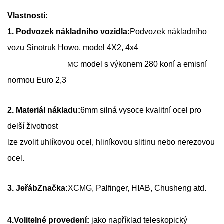
Vlastnosti:
1. Podvozek nákladního vozidla:
Podvozek nákladního
vozu Sinotruk Howo, model 4X2, 4x4
model s výkonem 280 koní a emisní
MC
normou Euro 2,3
2. Materiál nákladu:
6mm silná vysoce kvalitní ocel pro
delší životnost
lze zvolit uhlíkovou ocel, hliníkovou slitinu nebo nerezovou
ocel.
3. Jeřáb
Značka
:
XCMG, Palfinger, HIAB, Chusheng atd.
4.
Volitelné provedení:
jako například teleskopický