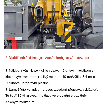
2.
Multifunkční integrovaná designová inovace
♦
Nákladní vůz Howo 4x2 je vybaven 6tunovým jeřábem s
kloubovým ramenem (točivý moment 10 tun/výška 8,6 m) a
20tunovou přepravní plošinou.
.
♦
E
umožňuje kompletní proces „zvedání-přeprava-vykládka“.
To šetří 30 % provozního času ve srovnání s tradičním
děleným zařízením.