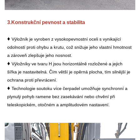
3.
Konstrukční pevnost a stabilita
♦
Výložník je vyroben z vysokopevnostní oceli s vynikající
odolností proti ohybu a krutu, což snižuje jeho vlastní hmotnost
a zároveň zlepšuje jeho nosnost.
♦
Výložníky ve tvaru H jsou horizontálně rozložené a jejich
šířka je nastavitelná. Čím větší je opěrná plocha, tím silnější je
ochrana proti převrácení.
♦
Technologie soutoku více čerpadel umožňuje synchronní a
plynulý pohyb ramene bez zasekávání nebo chvění při
teleskopickém, otočném a amplitudovém nastavení.