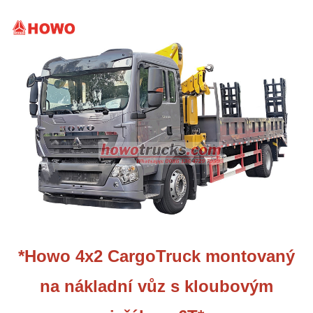
*Howo 4x2 CargoTruck montovaný
na nákladní vůz s kloubovým