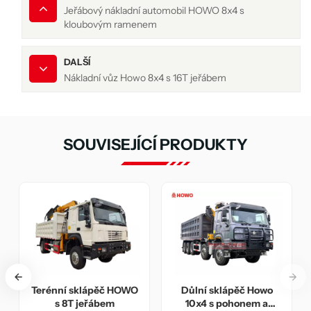
Jeřábový nákladní automobil HOWO 8x4 s
kloubovým ramenem
DALŠÍ
Nákladní vůz Howo 8x4 s 16T jeřábem
SOUVISEJÍCÍ PRODUKTY
Nákladní vůz Howo 8x4
Howo 4x2 6T kloubový
s 16T jeřábem
jeřáb namontovaný na