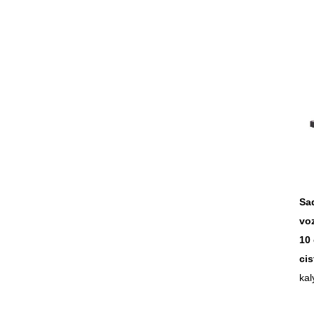
Sa
voz
10
cis
kal