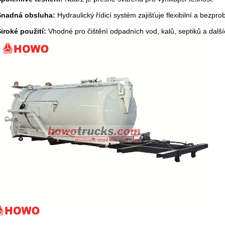
Snadná obsluha:
Hydraulický řídicí systém zajišťuje flexibilní a bezpr
iroké použití:
Vhodné pro čištění odpadních vod, kalů, septiků a další