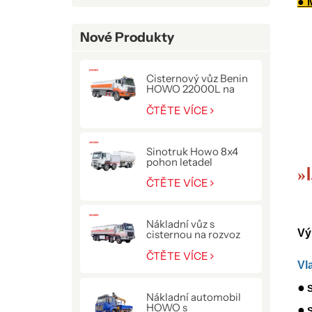
● 
Nové Produkty
Cisternový vůz Benin
HOWO 22000L na
přepravu paliva
ČTĚTE VÍCE
Sinotruk Howo 8x4
pohon letadel
»
Ⅰ
tankovací kamion
ČTĚTE VÍCE
Nákladní vůz s
Vý
cisternou na rozvoz
paliva HOWO NX
400HP
ČTĚTE VÍCE
Vl
●
S
Nákladní automobil
HOWO s
●