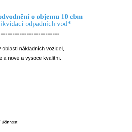
í odvodnění o objemu 10 cbm
 likvidaci odpadních vod
*
--------------------------
oblasti nákladních vozidel,
la nové a vysoce kvalitní.
 účinnost.