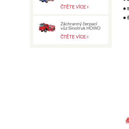
hydraulickým
jeřábem 10 T
ČTĚTE VÍCE
●
●
Š
Záchranný čerpací
vůz Sinotruk HOWO
pro policii
ČTĚTE VÍCE