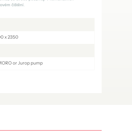
українська
čeština
Slovák
ovém čištění.
Română
فارسی
hrvatski
M
Svenska
中文
00 x 2350
 MORO or Jurop pump