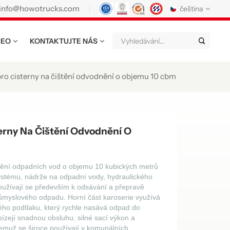
info@howotrucks.com
čeština
DEO
KONTAKTUJTE NÁS
English
Français
Deutsch
Русский
Italiano
Español
pro cisterny na čištění odvodnění o objemu 10 cbm
Português
Nederland
日语
한국어
Türk
Ελληνικά
terny Na Čištění Odvodnění O
แบบไทย
Magyar
Indonesia
ištění odpadních vod o objemu 10 kubických metrů
Tiếng Việt
عربي
Қазақстан
ystému, nádrže na odpadní vody, hydraulického
oužívají se především k odsávání a přepravě
မြန်မာ
Filipino
kiswahili
růmyslového odpadu. Horní část karoserie využívá
ného podtlaku, který rychle nasává odpad do
Türkmenler
o'zbek
Кыргызча
ízejí snadnou obsluhu, silné sací výkon a
y čemuž se široce používají v komunálních