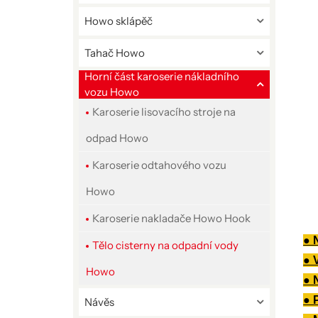
Howo sklápěč
Tahač Howo
Horní část karoserie nákladního
vozu Howo
Karoserie lisovacího stroje na
odpad Howo
Karoserie odtahového vozu
Howo
Karoserie nakladače Howo Hook
● 
Tělo cisterny na odpadní vody
● 
Howo
● 
● 
Návěs