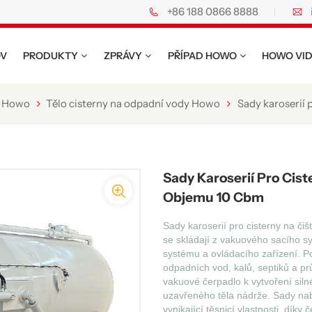
+86 188 0866 8888
wo.
V
PRODUKTY
ZPRÁVY
PŘÍPAD HOWO
HOWO VI
u Howo
Tělo cisterny na odpadní vody Howo
Sady karoserií 
Sady Karoserií Pro Cis
Objemu 10 Cbm
Sady karoserií pro cisterny na č
se skládají z vakuového sacího s
systému a ovládacího zařízení. P
odpadních vod, kalů, septiků a p
vakuové čerpadlo k vytvoření sil
uzavřeného těla nádrže. Sady nab
vynikající těsnicí vlastnosti, dík