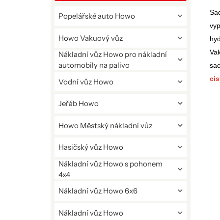
Sad
Popelářské auto Howo
vyp
Howo Vakuový vůz
hyd
Vak
Nákladní vůz Howo pro nákladní
automobily na palivo
sac
ci
Vodní vůz Howo
Jeřáb Howo
Howo Městský nákladní vůz
Hasičský vůz Howo
Nákladní vůz Howo s pohonem
4x4
Nákladní vůz Howo 6x6
Nákladní vůz Howo