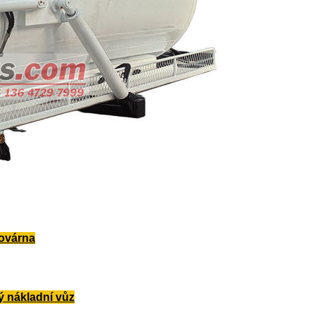
továrna
ý nákladní vůz