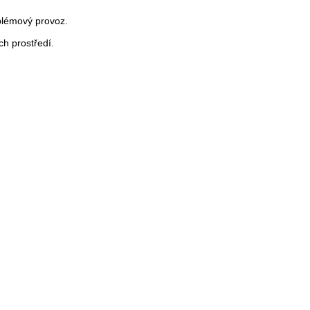
oblémový provoz.
ch prostředí.