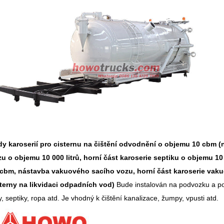
dy karoserií pro cisternu na čištění odvodnění o objemu 10 cbm
u o objemu 10 000 litrů, horní část karoserie septiku o objemu 1
 cbm, nástavba vakuového sacího vozu, horní část karoserie vaku
terny na likvidaci odpadních vod)
Bude instalován na podvozku a pou
y, septiky, ropa atd. Je vhodný k čištění kanalizace, žumpy, vpusti atd.