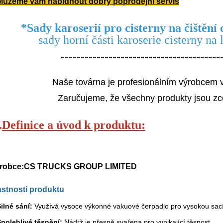
Můžeme vám nabídnout dobrý poprodejní servis
*
Sady karoserií pro cisterny na čištěn
sady horní části karoserie cisterny na
----------------------------------------
Naše továrna je profesionálním výrobcem v 
Zaručujeme, že všechny produkty jsou zce
.
Definice a úvod k produktu:
robce:
CS TRUCKS GROUP LIMITED
astnosti produktu
ilné sání:
Využívá vysoce výkonné vakuové čerpadlo pro vysokou sací
Spolehlivé těsnění:
Nádrž je přesně svařena pro vynikající těsnost.