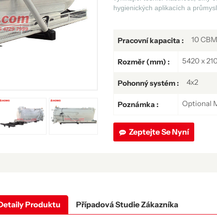
hygienických aplikacích a průmysl
10 CB
Pracovní kapacita :
5420 x 21
Rozměr (mm) :
4x2
Pohonný systém :
Optional
Poznámka :
Zeptejte Se Nyní
Detaily Produktu
Případová Studie Zákazníka