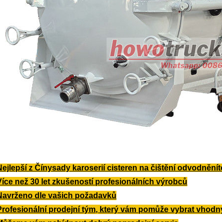
Nejlepší z Číny
sady karoserií cisteren na čištění odvodnění
Více než 30 let zkušeností profesionálních výrobců
Navrženo dle vašich požadavků
Profesionální prodejní tým, který vám pomůže vybrat vhodn