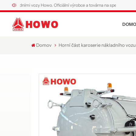
ními vozy Howo. Oficiální výrobce a továrna na speciální nákladní vozy Ho
DOMO
Domov
Horní část karoserie nákladního voz