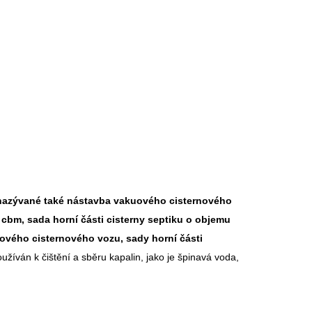
 (nazývané také nástavba vakuového cisternového
0 cbm, sada horní části cisterny septiku o objemu
ového cisternového vozu, sady horní části
žíván k čištění a sběru kapalin, jako je špinavá voda,