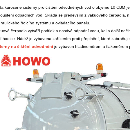
a karoserie cisterny pro čištění odvodněných vod o objemu 10 CBM je
ouštění odpadních vod. Skládá se především z vakuového čerpadla, ná
raulického řídicího systému a ovládacího panelu.
uové čerpadlo vytváří podtlak a nasává odpadní vodu, kal a další ne
í hadice. Nádrž je vybavena zařízením proti přeplnění, které zabraňu
sterny na čištění odvodnění
je vybaven hladinoměrem a tlakoměrem pr