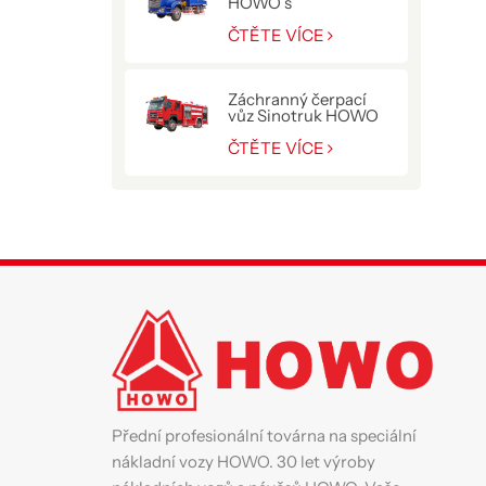
HOWO s
hydraulickým
jeřábem 10 T
ČTĚTE VÍCE
Záchranný čerpací
vůz Sinotruk HOWO
pro policii
ČTĚTE VÍCE
Přední profesionální továrna na speciální
nákladní vozy HOWO. 30 let výroby