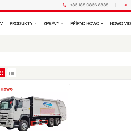
+86 188 0866 8888
nákladní vozy Howo.
V
PRODUKTY
ZPRÁVY
PŘÍPAD HOWO
HOWO VI