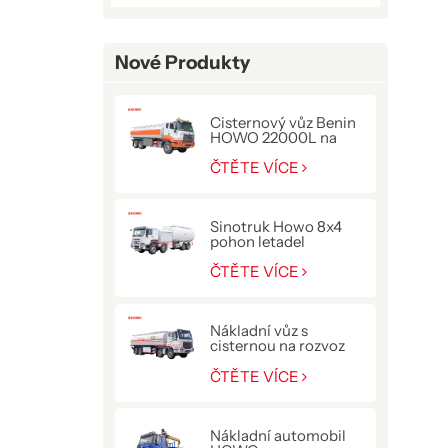
Nové Produkty
Cisternový vůz Benin
HOWO 22000L na
přepravu paliva
ČTĚTE VÍCE
Sinotruk Howo 8x4
pohon letadel
tankovací kamion
ČTĚTE VÍCE
Nákladní vůz s
cisternou na rozvoz
paliva HOWO NX
400HP
ČTĚTE VÍCE
Nákladní automobil