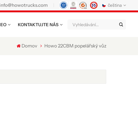
info@howotrucks.com
čeština
DEO
KONTAKTUJTE NÁS
English
Français
Deutsch
Русский
Italiano
Español
Domov
Howo 22CBM popelářský vůz
Português
Nederland
日语
한국어
Türk
Ελληνικά
แบบไทย
Magyar
Indonesia
Tiếng Việt
عربي
Қазақстан
မြန်မာ
Filipino
kiswahili
Türkmenler
o'zbek
Кыргызча