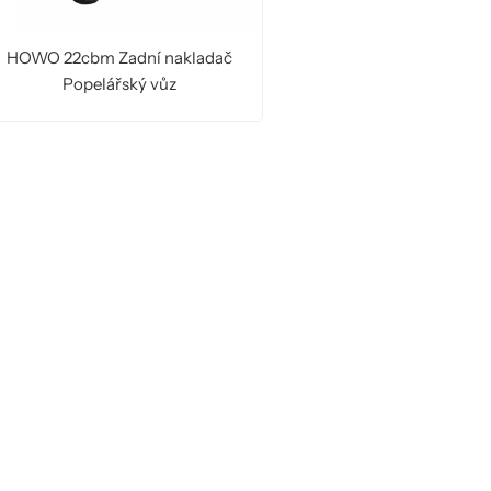
HOWO 22cbm Zadní nakladač
Popelářský vůz
ČTĚTE VÍCE