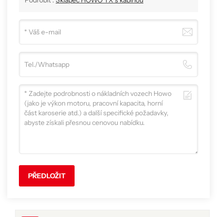
Podrobit :
Sklápěč HOWO TX s kabinou
PŘEDLOŽIT