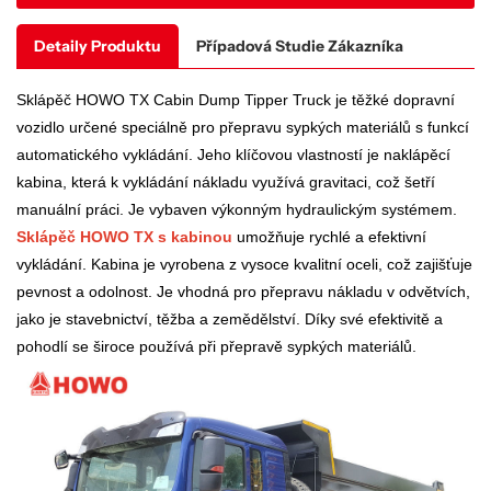
Detaily Produktu
Případová Studie Zákazníka
Sklápěč HOWO TX Cabin Dump Tipper Truck je těžké dopravní
vozidlo určené speciálně pro přepravu sypkých materiálů s funkcí
automatického vykládání. Jeho klíčovou vlastností je naklápěcí
kabina, která k vykládání nákladu využívá gravitaci, což šetří
manuální práci. Je vybaven výkonným hydraulickým systémem.
Sklápěč HOWO TX s kabinou
umožňuje rychlé a efektivní
vykládání. Kabina je vyrobena z vysoce kvalitní oceli, což zajišťuje
pevnost a odolnost. Je vhodná pro přepravu nákladu v odvětvích,
jako je stavebnictví, těžba a zemědělství. Díky své efektivitě a
pohodlí se široce používá při přepravě sypkých materiálů.