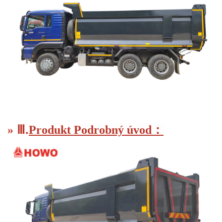
.
Ⅲ
»
Produkt
Podrobný úvod：