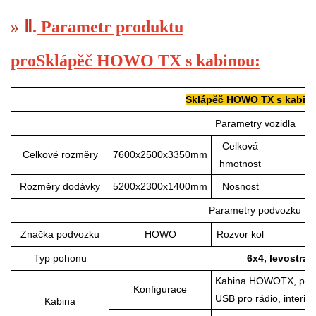
»
Ⅱ
.
Parametr produktu
pro
Sklápěč HOWO TX s kabinou
:
Sklápěč HOWO TX s kabin
Parametry vozidla
Celková
Celkové rozměry
7600x2500x3350mm
hmotnost
Rozměry dodávky
5200x2300x1400mm
Nosnost
Parametry podvozku
Značka podvozku
HOWO
Rozvor kol
Typ pohonu
6x4, levostra
Kabina HOWOTX, povole
Konfigurace
USB pro rádio, interié
Kabina