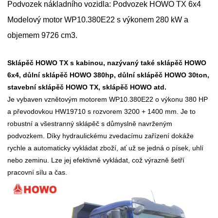
Podvozek nákladního vozidla: Podvozek HOWO TX 6x4
Modelový motor WP10.380E22 s výkonem 280 kW a
objemem 9726 cm3.
Sklápěč HOWO TX s kabinou, nazývaný také sklápěč HOWO
6x4, důlní sklápěč HOWO 380hp, důlní sklápěč HOWO 30ton,
stavební sklápěč HOWO TX, sklápěč HOWO atd.
Je vybaven vznětovým motorem WP10.380E22 o výkonu 380 HP
a převodovkou HW19710 s rozvorem 3200 + 1400 mm. Je to
robustní a všestranný sklápěč s důmyslně navrženým
podvozkem. Díky hydraulickému zvedacímu zařízení dokáže
rychle a automaticky vykládat zboží, ať už se jedná o písek, uhlí
nebo zeminu. Lze jej efektivně vykládat, což výrazně šetří
pracovní sílu a čas.