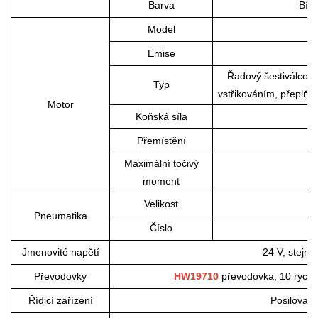
Barva
Bílá
Model
Emise
Řadový šestiválcový
Typ
vstřikováním, přeplň
Motor
Koňská síla
Přemístění
Maximální točivý
moment
Velikost
Pneumatika
Číslo
Jmenovité napětí
24 V, stejn
Převodovky
HW19710
převodovka, 10 rychlo
Řídicí zařízení
Posilovač 