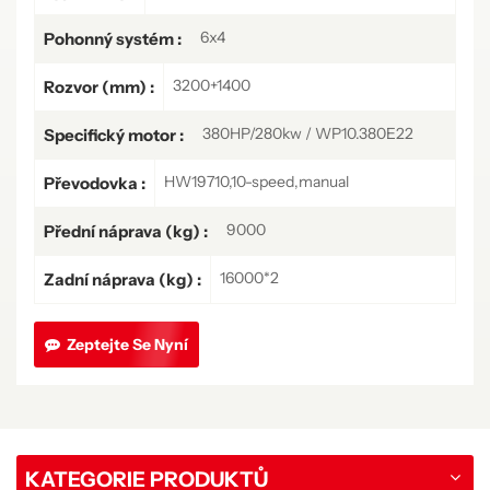
6x4
Pohonný systém :
3200+1400
Rozvor (mm) :
380HP/280kw / WP10.380E22
Specifický motor :
HW19710,10-speed,manual
Převodovka :
9000
Přední náprava (kg) :
16000*2
Zadní náprava (kg) :
Zeptejte Se Nyní
KATEGORIE PRODUKTŮ