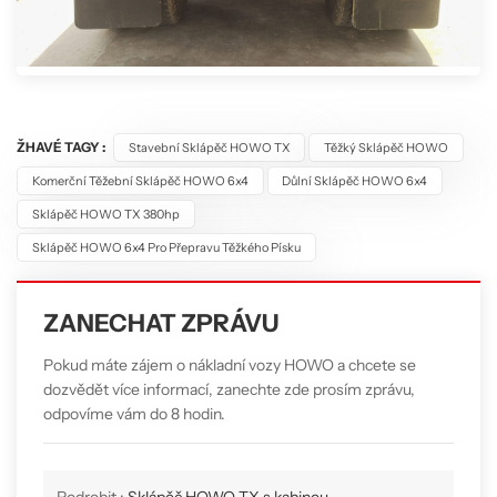
ŽHAVÉ TAGY :
Stavební Sklápěč HOWO TX
Těžký Sklápěč HOWO
Komerční Těžební Sklápěč HOWO 6x4
Důlní Sklápěč HOWO 6x4
Sklápěč HOWO TX 380hp
Sklápěč HOWO 6x4 Pro Přepravu Těžkého Písku
ZANECHAT ZPRÁVU
Pokud máte zájem o nákladní vozy HOWO a chcete se
dozvědět více informací, zanechte zde prosím zprávu,
odpovíme vám do 8 hodin.