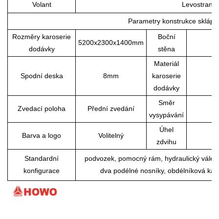
Volant
Levostranné
Parametry konstrukce sklápě
Rozměry karoserie
Boční
5200x2300x1400mm
dodávky
stěna
Materiál
Spodní deska
8mm
karoserie
dodávky
Směr
Zvedací poloha
Přední zvedání
vysypávání
Úhel
Barva a logo
Volitelný
zdvihu
Standardní
podvozek, pomocný rám, hydraulický válec 
konfigurace
dva podélné nosníky, obdélníková karo