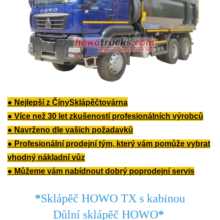
●
Nejlepší z Číny
Sklápěč
továrna
● Více než 30 let zkušeností profesionálních výrobců
● Navrženo dle vašich požadavků
● Profesionální prodejní tým, který vám pomůže vybrat
vhodný nákladní vůz
● Můžeme vám nabídnout dobrý poprodejní servis
*
Sklápěč HOWO TX s kabinou
Důlní sklápěč HOWO
*