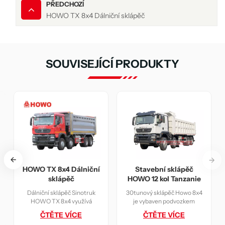
PŘEDCHOZÍ
HOWO TX 8x4 Dálniční sklápěč
SOUVISEJÍCÍ PRODUKTY
ápěč HOWO TX s
HOWO TX 8x4 Dálniční
Stavebn
kabinou
sklápěč
HOWO 12 k
pěč HOWO TX Cabin
Dálniční sklápěč Sinotruk
30tunový skl
e upraven na základě
HOWO TX 8x4 využívá
je vybave
ozku HOWO TX Cabin
vysoce kvalitní motor s
Sinotruk Ho
ČTĚTE VÍCE
ČTĚTE VÍCE
ČTĚT
rozvorem 3200 + 1400
dobrým výkonem, vysokou
pravostrann