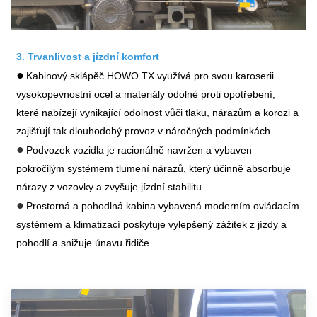
3. Trvanlivost a jízdní komfort
●
Kabinový sklápěč HOWO TX využívá pro svou karoserii
vysokopevnostní ocel a materiály odolné proti opotřebení,
které nabízejí vynikající odolnost vůči tlaku, nárazům a korozi a
zajišťují tak dlouhodobý provoz v náročných podmínkách.
●
Podvozek vozidla je racionálně navržen a vybaven
pokročilým systémem tlumení nárazů, který účinně absorbuje
nárazy z vozovky a zvyšuje jízdní stabilitu.
●
Prostorná a pohodlná kabina vybavená moderním ovládacím
systémem a klimatizací poskytuje vylepšený zážitek z jízdy a
pohodlí a snižuje únavu řidiče.