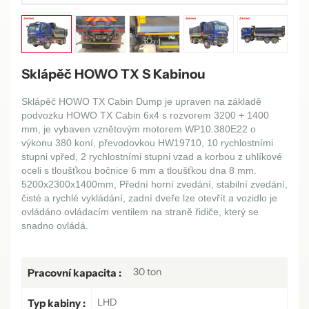
Sklápěč HOWO TX S Kabinou
Sklápěč HOWO TX Cabin Dump je upraven na základě
podvozku HOWO TX Cabin 6x4 s rozvorem 3200 + 1400
mm, je vybaven vznětovým motorem WP10.380E22 o
výkonu 380 koní, převodovkou HW19710, 10 rychlostními
stupni vpřed, 2 rychlostními stupni vzad a korbou z uhlíkové
oceli s tloušťkou bočnice 6 mm a tloušťkou dna 8 mm.
52
00x2300x1400mm, Přední horní zvedání, stabilní zvedání,
čisté a rychlé vykládání, zadní dveře lze otevřít a vozidlo je
ovládáno ovládacím ventilem na straně řidiče, který se
snadno ovládá.
30 ton
Pracovní kapacita :
LHD
Typ kabiny :