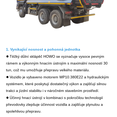
1. Vynikající nosnost a pohonná jednotka
●
Těžký důlní sklápěč HOWO se vyznačuje vysoce pevným
rámem a výkonným hnacím ústrojím s maximální nosností 30
tun, což mu umožňuje přepravu velkého materiálu.
●
Vozidlo je vybaveno motorem WP10.380E22 a hydraulickým
systémem, které poskytují dostatečný výkon a zajišťují silnou
trakci a jízdní stabilitu i v náročném stavebním prostředí.
●
Účinný hnací ústrojí v kombinaci s pokročilou technologií
převodovky zlepšuje účinnost vozidla a zajišťuje plynulou a
spolehlivou přepravu.