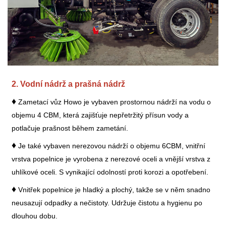
2. Vodní nádrž a prašná nádrž
♦
Zametací vůz Howo je vybaven prostornou nádrží na vodu o
objemu 4 CBM, která zajišťuje nepřetržitý přísun vody a
potlačuje prašnost během zametání.
♦
Je také vybaven nerezovou nádrží o objemu 6CBM, vnitřní
vrstva popelnice je vyrobena z nerezové oceli a vnější vrstva z
uhlíkové oceli. S vynikající odolností proti korozi a opotřebení.
♦
Vnitřek popelnice je hladký a plochý, takže se v něm snadno
neusazují odpadky a nečistoty. Udržuje čistotu a hygienu po
dlouhou dobu.