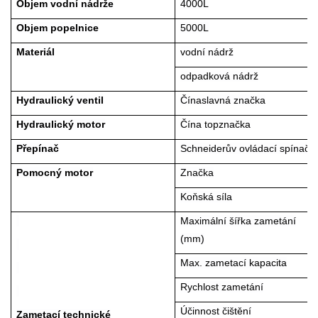
Objem vodní nádrže
4
000L
Objem popelnice
5
000L
Materiál
vodní nádrž
odpadková nádrž
Hydraulický ventil
Čína
slavná značka
Hydraulický motor
Čína top
značka
Přepínač
Schneiderův ovládací spínač
Pomocný motor
Značka
Koňská síla
Maximální šířka zametání
(mm)
Max. zametací kapacita
Rychlost zametání
Účinnost čištění
Zametací technické