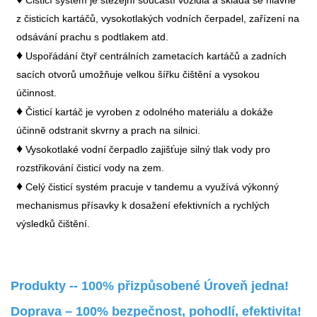
Čisticí systém je stěžejní součástí vozidla a skládá se hlavně
z čisticích kartáčů, vysokotlakých vodních čerpadel, zařízení na
odsávání prachu s podtlakem atd.
♦
Uspořádání čtyř centrálních zametacích kartáčů a zadních
sacích otvorů umožňuje velkou šířku čištění a vysokou
účinnost.
♦
Čisticí kartáč je vyroben z odolného materiálu a dokáže
účinně odstranit skvrny a prach na silnici.
♦
Vysokotlaké vodní čerpadlo zajišťuje silný tlak vody pro
rozstřikování čisticí vody na zem.
♦
Celý čisticí systém pracuje v tandemu a využívá výkonný
mechanismus přísavky k dosažení efektivních a rychlých
výsledků čištění.
Produkty -- 100% přizpůsobené Úroveň jedna!
Doprava – 100% bezpečnost, pohodlí, efektivita!