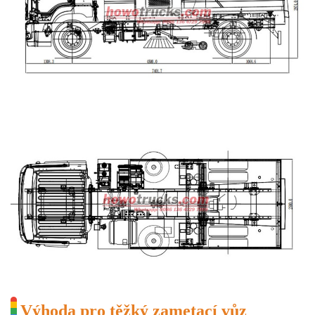
Výhoda pro těžký zametací vůz