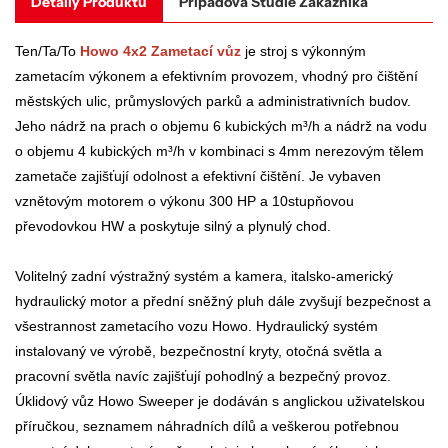
Detaily Produktu
Případová Studie Zákazníka
Ten/Ta/To
Howo 4x2 Zametací vůz
je stroj s výkonným
zametacím výkonem a efektivním provozem, vhodný pro čištění
městských ulic, průmyslových parků a administrativních budov.
Jeho nádrž na prach o objemu 6 kubických m³/h a nádrž na vodu
o objemu 4 kubických m³/h v kombinaci s 4mm nerezovým tělem
zametače zajišťují odolnost a efektivní čištění. Je vybaven
vznětovým motorem o výkonu 300 HP a 10stupňovou
převodovkou HW a poskytuje silný a plynulý chod.
Volitelný zadní výstražný systém a kamera, italsko-americký
hydraulický motor a přední sněžný pluh dále zvyšují bezpečnost a
všestrannost zametacího vozu Howo. Hydraulický systém
instalovaný ve výrobě, bezpečnostní kryty, otočná světla a
pracovní světla navíc zajišťují pohodlný a bezpečný provoz.
Úklidový vůz Howo Sweeper je dodáván s anglickou uživatelskou
příručkou, seznamem náhradních dílů a veškerou potřebnou