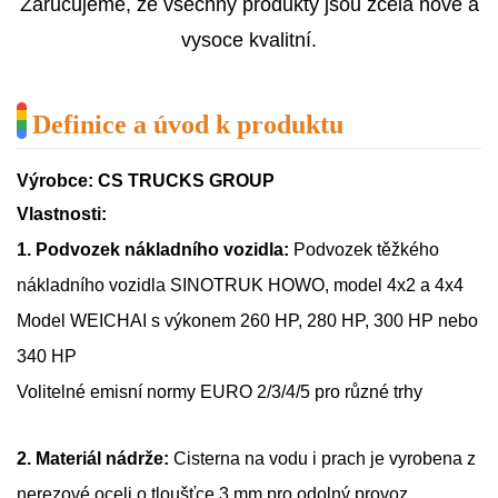
Zaručujeme, že všechny produkty jsou zcela nové a
vysoce kvalitní.
Definice a úvod k produktu
Výrobce: CS TRUCKS GROUP
Vlastnosti:
1. Podvozek nákladního vozidla:
Podvozek těžkého
nákladního vozidla SINOTRUK HOWO, model 4x2 a 4x4
Model WEICHAI s výkonem 260 HP, 280 HP, 300 HP nebo
340 HP
Volitelné emisní normy EURO 2/3/4/5 pro různé trhy
2. Materiál nádrže:
Cisterna na vodu i prach je vyrobena z
nerezové oceli o tloušťce 3 mm pro odolný provoz