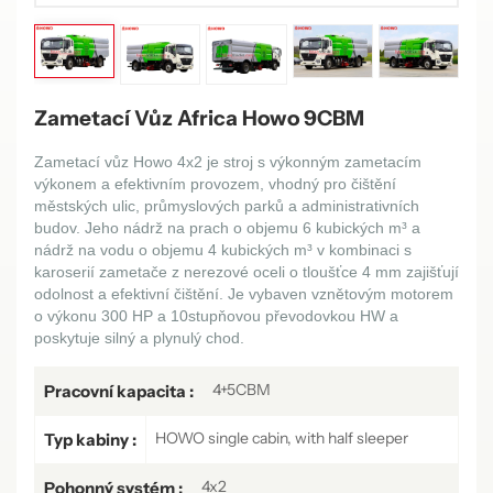
Zametací Vůz Africa Howo 9CBM
Zametací vůz Howo 4x2 je stroj s výkonným zametacím
výkonem a efektivním provozem, vhodný pro čištění
městských ulic, průmyslových parků a administrativních
budov. Jeho nádrž na prach o objemu 6 kubických m³ a
nádrž na vodu o objemu 4 kubických m³ v kombinaci s
karoserií zametače z nerezové oceli o tloušťce 4 mm zajišťují
odolnost a efektivní čištění. Je vybaven vznětovým motorem
o výkonu 300 HP a 10stupňovou převodovkou HW a
poskytuje silný a plynulý chod.
4+5CBM
Pracovní kapacita :
HOWO single cabin, with half sleeper
Typ kabiny :
4x2
Pohonný systém :