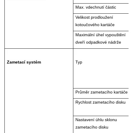
Max. vdechnutí částic
Velikost prodloužení
kotoučového kartáče
Maximální úhel vypouštění
dveří odpadkové nádrže
Zametací systém
Typ
Průměr zametacího kartáče
Rychlost zametacího disku
Nastavení úhlu sklonu
zametacího disku