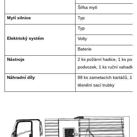
Šířka mytí
Mytí silnice
Typ
Typ
Elektrický systém
Volty
Baterie
Nástroje
2 ks požární hadice, 1 ks požárn
podvozek, 1 ks ruční vahadlo 
Náhradní díly
88 ks zametacích kartáčů, 1 ks
těsnění sací trubky