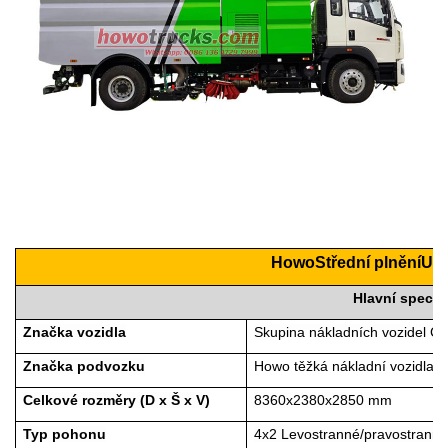
Howo
Střední plnění
Uli
Hlavní specif
Značka vozidla
Skupina nákladních vozidel C
Značka podvozku
Howo těžká nákladní vozidla
Celkové rozměry (D x Š x V)
8360x2380x2850 mm
Typ pohonu
4x2 Levostranné/pravostranné