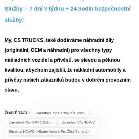
Služby -- 7 dní v týdnu + 24 hodin bezpečnostní
služby!
My, CS TRUCKS, také dodáváme náhradní díly
(originální, OEM a náhradní) pro všechny typy
nákladních vozidel a přívěsů.
se slevou a pěknou
kvalitou, abychom zajistili, že nákladní automobily a
přívěsy našich zákazníků budou v dobrém provozním
stavu.
ŽHAVÉ TAGY :
Zametací Popelářský Vůz Howo
Zametací Vůz HOWO 9cbm
Zametací Vůz HOWO
Sinotruk HOWO 4+5cbm Vozidlo Pro Čistý Zametání