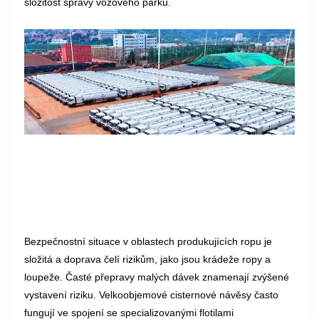
složitost správy vozového parku.
Bezpečnostní situace v oblastech produkujících ropu je
složitá a doprava čelí rizikům, jako jsou krádeže ropy a
loupeže. Časté přepravy malých dávek znamenají zvýšené
vystavení riziku. Velkoobjemové cisternové návěsy často
fungují ve spojení se specializovanými flotilami