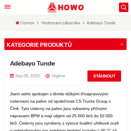
Domov
Hodnocení zákazníka
Adebayo Tunde
KATEGORIE PRODUKTŮ
Adebayo Tunde
Sep 05, 2025
Nigérie
STÁHNOUT
Jsem velmi spokojen s těmito těžkými třínápravovými
cisternami na palivo od společnosti CS Trucks Group v
Číně. Tyto cisterny na palivo jsou vybaveny příčnými
nápravami BPW a mají objem od 25 000 litrů do 50 000
litrů. Cisterny jsou vyrobeny z vysoce kvalitní uhlíkové oceli
a optimalizovány pro extrémní teplotní rozsahy (-30 °C až