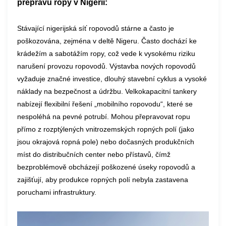
přepravu ropy v Nigérii:
Stávající nigerijská síť ropovodů stárne a často je
poškozována, zejména v deltě Nigeru. Často dochází ke
krádežím a sabotážím ropy, což vede k vysokému riziku
narušení provozu ropovodů. Výstavba nových ropovodů
vyžaduje značné investice, dlouhý stavební cyklus a vysoké
náklady na bezpečnost a údržbu. Velkokapacitní tankery
nabízejí flexibilní řešení „mobilního ropovodu“, které se
nespoléhá na pevné potrubí. Mohou přepravovat ropu
přímo z rozptýlených vnitrozemských ropných polí (jako
jsou okrajová ropná pole) nebo dočasných produkčních
míst do distribučních center nebo přístavů, čímž
bezproblémově obcházejí poškozené úseky ropovodů a
zajišťují, aby produkce ropných polí nebyla zastavena
poruchami infrastruktury.